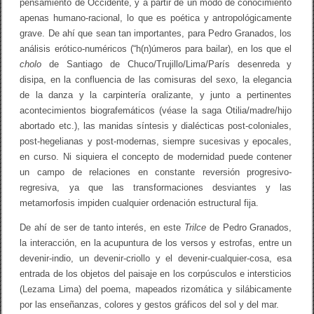
pensamiento de Occidente, y a partir de un modo de conocimiento
apenas humano-racional, lo que es poética y antropológicamente
grave. De ahí que sean tan importantes, para Pedro Granados, los
análisis erótico-numéricos (“h(n)úmeros para bailar), en los que el
cholo
de Santiago de Chuco/Trujillo/Lima/París desenreda y
disipa, en la confluencia de las comisuras del sexo, la elegancia
de la danza y la carpintería oralizante, y junto a pertinentes
acontecimientos biografemáticos (véase la saga Otilia/madre/hijo
abortado etc.), las manidas síntesis y dialécticas post-coloniales,
post-hegelianas y post-modernas, siempre sucesivas y epocales,
en curso. Ni siquiera el concepto de modernidad puede contener
un campo de relaciones en constante reversión progresivo-
regresiva, ya que las transformaciones desviantes y las
metamorfosis impiden cualquier ordenación estructural fija.
De ahí de ser de tanto interés, en este
Trilce
de Pedro Granados,
la interacción, en la acupuntura de los versos y estrofas, entre un
devenir-indio, un devenir-criollo y el devenir-cualquier-cosa, esa
entrada de los objetos del paisaje en los corpúsculos e intersticios
(Lezama Lima) del poema, mapeados rizomática y silábicamente
por las enseñanzas, colores y gestos gráficos del sol y del mar.