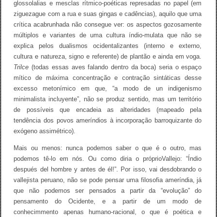
glossolalias e mesclas rítmico-poéticas represadas no papel (em
ziguezague com a rua e suas gingas e cadências), aquilo que uma
crítica acabrunhada não consegue ver: os aspectos gozosamente
múltiplos e variantes de uma cultura índio-mulata que não se
explica pelos dualismos ocidentalizantes (interno e externo,
cultura e natureza, signo e referente) de plantão e ainda em voga.
Trilce
(todas essas aves falando dentro da boca) seria o espaço
mítico de máxima concentração e contração sintáticas desse
excesso metonímico em que, “a modo de un indigenismo
minimalista incluyente”, não se produz sentido, mas um território
de possíveis que encadeia as alteridades (mapeado pela
tendência dos povos ameríndios à incorporação barroquizante do
exógeno assimétrico).
Mais ou menos: nunca podemos saber o que é o outro, mas
podemos tê-lo em nós. Ou como diria o próprioVallejo: “Índio
después del hombre y antes de él!”. Por isso, vai desdobrando o
vallejista peruano, não se pode pensar uma filosofia ameríndia, já
que não podemos ser pensados a partir da “evolução” do
pensamento do Ocidente, e a partir de um modo de
conhecimmento apenas humano-racional, o que é poética e