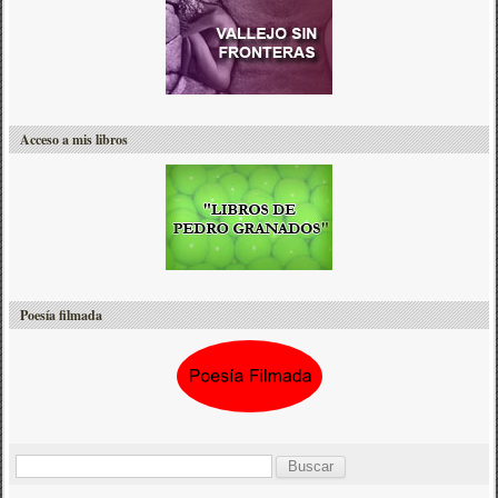
Acceso a mis libros
Poesía filmada
B
u