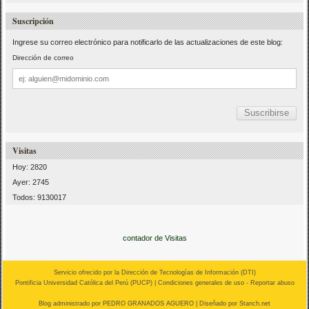
Suscripción
Ingrese su correo electrónico para notificarlo de las actualizaciones de este blog:
Dirección de correo
Dirección
de
correo
Visitas
Hoy: 2820
Ayer: 2745
Todos: 9130017
contador de Visitas
Servicio ofrecido por la Dirección de Tecnologías de Información (
DTI
)
Pontificia Universidad Católica del Perú (
PUCP
) |
Condiciones generales de uso
-
Reportar abuso
Blog administrado por
PEDRO GRANADOS AGUERO
| Diseñado por Stanch.net