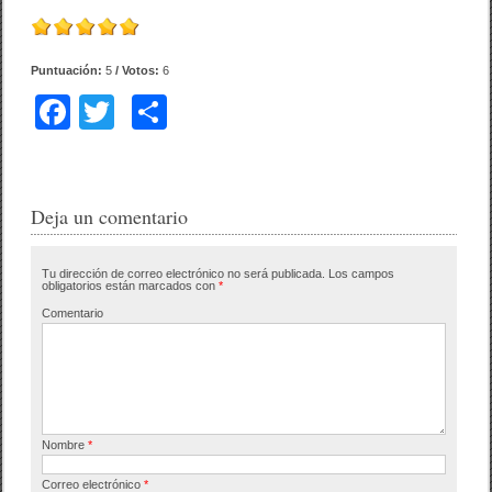
Puntuación:
5
/ Votos:
6
F
T
C
a
wi
o
c
tt
m
e
er
p
Deja un comentario
b
ar
Tu dirección de correo electrónico no será publicada.
Los campos
o
tir
obligatorios están marcados con
*
o
Comentario
k
Nombre
*
Correo electrónico
*