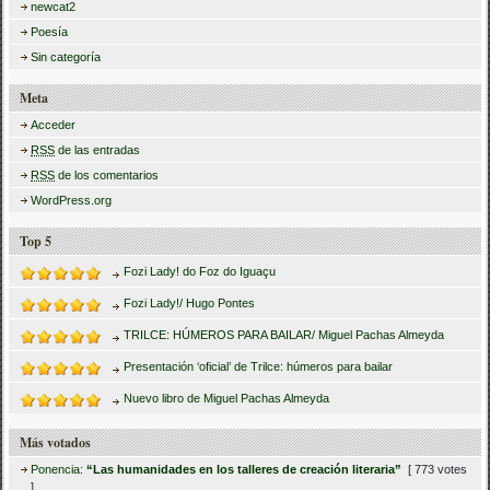
newcat2
Poesía
Sin categoría
Meta
Acceder
RSS
de las entradas
RSS
de los comentarios
WordPress.org
Top 5
Fozi Lady! do Foz do Iguaçu
Fozi Lady!/ Hugo Pontes
TRILCE: HÚMEROS PARA BAILAR/ Miguel Pachas Almeyda
Presentación ‘oficial’ de Trilce: húmeros para bailar
Nuevo libro de Miguel Pachas Almeyda
Más votados
Ponencia:
“Las humanidades en los talleres de creación literaria”
[ 773 votes
]