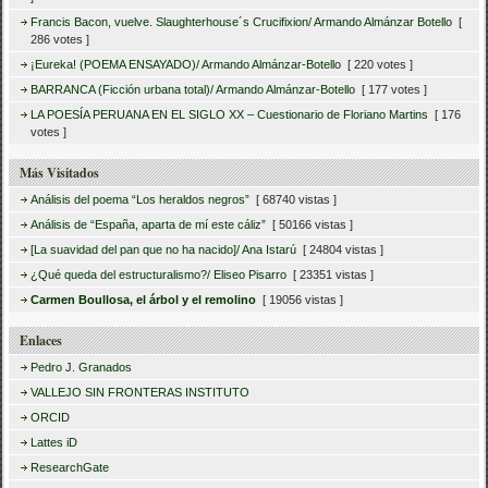
Francis Bacon, vuelve. Slaughterhouse´s Crucifixion/ Armando Almánzar Botello
[
286 votes ]
¡Eureka! (POEMA ENSAYADO)/ Armando Almánzar-Botello
[ 220 votes ]
BARRANCA (Ficción urbana total)/ Armando Almánzar-Botello
[ 177 votes ]
LA POESÍA PERUANA EN EL SIGLO XX – Cuestionario de Floriano Martins
[ 176
votes ]
Más Visitados
Análisis del poema “Los heraldos negros”
[ 68740 vistas ]
Análisis de “España, aparta de mí este cáliz”
[ 50166 vistas ]
[La suavidad del pan que no ha nacido]/ Ana Istarú
[ 24804 vistas ]
¿Qué queda del estructuralismo?/ Eliseo Pisarro
[ 23351 vistas ]
Carmen Boullosa, el árbol y el remolino
[ 19056 vistas ]
Enlaces
Pedro J. Granados
VALLEJO SIN FRONTERAS INSTITUTO
ORCID
Lattes iD
ResearchGate