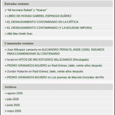
Entradas recientes
s
“Mi hermano Rafael” y “Huaraz”
c
LIBRO DE HORAS/ GABRIEL ESPINOZA SUÁREZ
a
EL DESNUDAMIENTO CONTAMINADO EN LA CRÍTICA
r
EL DESNUDAMIENTO CONTAMINADO (Y LA SOLEDAD IMPURA)
:
Allá/ Alan Smith Soto
Comentarios recientes
Jose Márquez camacho
en
ALEJANDRO PERALTA, ANDE (1926). INSUMOS
PARA CONMEMORAR SU CENTENARIO
Israel
en
HITOS DE MIS ESTUDIOS VALLEJIANOS (Recargado)
PEDRO GRANADOS AGUERO
en
Raúl Gómez Jattin, veinte años después
Zondor Huitache
en
Raúl Gómez Jattin, veinte años después
PEDRO GRANADOS AGUERO
en
Los poemas de Marcelo González del Río
Archivos
agosto 2026
julio 2026
junio 2026
mayo 2026