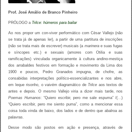
Prof. José Amálio de Branco Pinheiro
PRÓLOGO a
Trilce: húmeros para bailar
Ao nos propor um con-viver performático com César Vallejo (não
se trata já de apenas ler), a partir de uma partitura de inscrições
(não se trata mais de escrever) musicais (a
marinera
e suas fugas
e síncopes etc.) e sexuais (amores com Otilia e suas
ramificações) vinculada organicamente à cultura andino-mestiça
dos arrabaldes festivos em formação e movimento da Lima dos
1900 e poucos, Pedro Granados impugna, de chofre, as
consabidas interpretações político-essencializantes e nos abre,
em leque risonho, o vaivém diagramático de
Trilce
aos textos de
antes e depois. O mesmo Vallejo viria a dizer mais tarde, nos
Poemas Humanos
: “Quiero escribir, pero me sale espuma” /(…)
“Quiero escribir, pero me siento puma”, como a mencionar essa
coisa toda vinda de baixo, dos lados e de dentro que abalroa as
palavras.
Desse modo são postos em ação e presença, através de