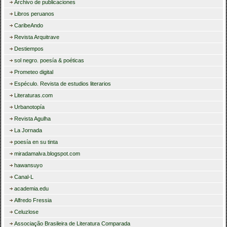
Archivo de publicaciones
Libros peruanos
CaribeAndo
Revista Arquitrave
Destiempos
sol negro. poesía & poéticas
Prometeo digital
Espéculo. Revista de estudios literarios
Literaturas.com
Urbanotopía
Revista Agulha
La Jornada
poesía en su tinta
miradamalva.blogspot.com
hawansuyo
Canal-L
academia.edu
Alfredo Fressia
Celuzlose
Associação Brasileira de Literatura Comparada