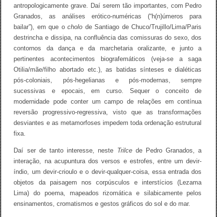
antropologicamente grave. Daí serem tão importantes, com Pedro
Granados, as análises erótico-numéricas (“h(n)úmeros para
bailar”), em que o
cholo
de Santiago de Chuco/Trujillo/Lima/Paris
destrincha e dissipa, na confluência das comissuras do sexo, dos
contornos da dança e da marchetaria oralizante, e junto a
pertinentes acontecimentos biografemáticos (veja-se a saga
Otilia/mãe/filho abortado etc.), as batidas sínteses e dialéticas
pós-coloniais, pós-hegelianas e pós-modernas, sempre
sucessivas e epocais, em curso. Sequer o conceito de
modernidade pode conter um campo de relações em contínua
reversão progressivo-regressiva, visto que as transformações
desviantes e as metamorfoses impedem toda ordenação estrutural
fixa.
Daí ser de tanto interesse, neste
Trilce
de Pedro Granados, a
interação, na acupuntura dos versos e estrofes, entre um devir-
índio, um devir-crioulo e o devir-qualquer-coisa, essa entrada dos
objetos da paisagem nos corpúsculos e interstícios (Lezama
Lima) do poema, mapeados rizomática e silabicamente pelos
ensinamentos, cromatismos e gestos gráficos do sol e do mar.