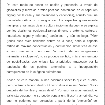
De este modo se ponen en acción y presencia, a través de
glosolalias y mezclas rítmico-poéticas contenidas en el papel (en
zigzag por la calle y sus balanceos y cadencias), aquello que una
maniatada crítica no consigue ver: los aspectos gozosamente
múltiples y variantes de una cultura indio-mulata que no se explica
por los dualismos occidentalizantes (interno y externo, cultura y
naturaleza, signo y referente) canónicos y aún en boga.
Trilce
(todas esas aves hablando dentro de la boca) sería el espacio
mítico de máxima concentración y contracción sintácticas de ese
exceso metonímico en que, “a modo de un indigenismo
minimalista incluyente”, no se produce sentido, más sí un territorio
de posibilidades que enlaza las alteridades (mapeado por la
tendencia de los pueblos amerindios a la incorporación
barroquizante de lo exógeno asimétrico).
Acaso de esta manera: nunca podemos saber lo que es el otro,
pero podemos tenerlo dentro. O como diría el mismo Vallejo: “Indio
después del hombre y antes de él!”. Por eso, va argumentando el
vallejista peruano, no se puede pensar una filosofía amerindia, ya
que no podemos ser pensados a partir de la “evolución” del