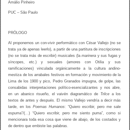
Amálio Pinheiro
PUC – São Paulo
PRÓLOGO
Al proponernos un con-vivir performático con César Vallejo (no se
trata ya de apenas leerlo), a partir de una partitura de inscripciones
(no se trata más de escribir) musicales (la
marinera
y sus fugas y
síncopes, etc.) y sexuales (amores con Otilia y sus
ramificaciones) vinculada orgánicamente a la cultura andino-
mestiza de los arrabales festivos en formación y movimiento de la
Lima de los 1900 y pico, Pedro Granados impugna, de golpe, las
consabidas interpretaciones político-esencializantes y nos abre,
en un abanico risueño, el vaivén diagramático de
Trilce
a los
textos de antes y después. El mismo Vallejo vendría a decir más
tarde, en los
Poemas Humanos
: “Quiero escribir, pero me sale
espuma”/(…) “Quiero escribir, pero me siento puma”, como si
mencionara toda esa cosa que viene de abajo, de los costados y
de dentro que embiste las palabras.