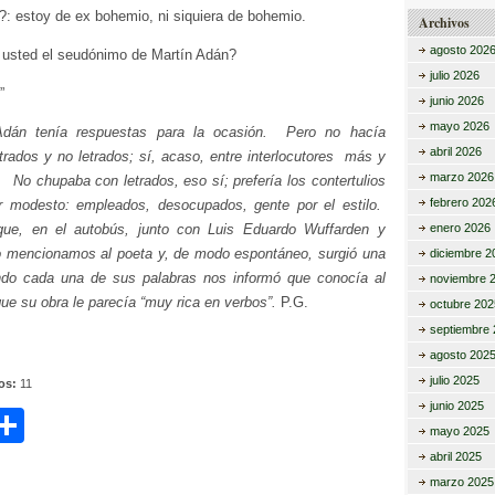
?: estoy de ex bohemio, ni siquiera de bohemio.
Archivos
agosto 202
 usted el seudónimo de Martín Adán?
julio 2026
”
junio 2026
mayo 2026
dán tenía respuestas para la ocasión. Pero no hacía
abril 2026
etrados y no letrados; sí, acaso, entre interlocutores más y
marzo 2026
. No chupaba con letrados, eso sí; prefería los contertulios
febrero 202
r modesto: empleados, desocupados, gente por el estilo.
e, en el autobús, junto con Luis Eduardo Wuffarden y
enero 2026
 mencionamos al poeta y, de modo espontáneo, surgió una
diciembre 2
do cada una de sus palabras nos informó que conocía al
noviembre 
ue su obra le parecía “muy rica en verbos”.
P.G.
octubre 202
septiembre 
agosto 202
julio 2025
tos:
11
junio 2025
C
mayo 2025
i
o
abril 2025
marzo 2025