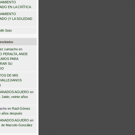
DAMIENTO
DO EN LA CRÍTICA
DAMIENTO
ADO (Y LA SOLEDAD
mith Soto
recientes
ez camacho
en
 PERALTA, ANDE
NSUMOS PARA
RAR SU
IO
TOS DE MIS
VALLEJIANOS
)
ANADOS AGUERO
en
Jattin, veinte años
ache
en
Raúl Gómez
te años después
ANADOS AGUERO
en
 de Marcelo González