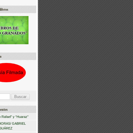
libros
a
entes
 Rafael” y “Huaraz”
HORAS/ GABRIEL
 SUÁREZ