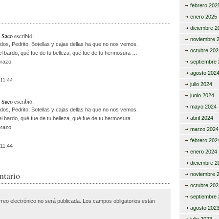
m
febrero 202
r
p
enero 2025
ar
diciembre 2
 Saco
escribió:
noviembre 
tir
dos, Pedrito. Botellas y cajas dellas ha que no nos vemos.
octubre 202
el bardo, qué fue de tu belleza, qué fue de tu hermosura …
septiembre 
brazo,
agosto 202
:11:44
julio 2024
junio 2024
 Saco
escribió:
mayo 2024
dos, Pedrito. Botellas y cajas dellas ha que no nos vemos.
abril 2024
el bardo, qué fue de tu belleza, qué fue de tu hermosura …
brazo,
marzo 2024
febrero 202
:11:44
enero 2024
diciembre 2
ntario
noviembre 
octubre 202
septiembre 
rreo electrónico no será publicada.
Los campos obligatorios están
agosto 202