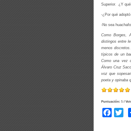
Superior. ¿Y qué
-¿Por qué adoptó
-No sea huachafo
Como Borges, A
distingos entre l
menos
discretos
típicos de un ba
Como una vez qu
Álvaro Cruz Saco
voz que sopesan
poeta y opinaba q
Puntuación:
5
/ Vo
F
T
a
w