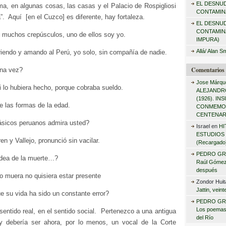
EL DESNU
r
ma, en algunas cosas, las casas y el Palacio de Rospigliosi
CONTAMINA
a”. Aquí
[en el Cuzco]
es diferente, hay fortaleza.
:
EL DESNU
CONTAMIN
muchos crepúsculos, uno de ellos soy yo.
IMPURA)
Allá/ Alan S
riendo y amando al Perú, yo solo, sin compañía de nadie.
Comentarios 
una vez?
Jose Márqu
lo hubiera hecho, porque cobraba sueldo.
ALEJANDRO
(1926). I
de las formas de la edad.
CONMEMO
CENTENAR
ásicos peruanos admira usted?
Israel
en
HI
ESTUDIOS 
n y Vallejo, pronunció sin vacilar.
(Recargado
PEDRO GR
 idea de la muerte…?
Raúl Gómez 
después
 muera no quisiera estar presente
Zondor Huit
Jattin, vein
e su vida ha sido un constante error?
PEDRO GR
Los poemas
 sentido real, en el sentido social. Pertenezco a una antigua
del Río
y debería ser ahora, por lo menos, un vocal de la Corte