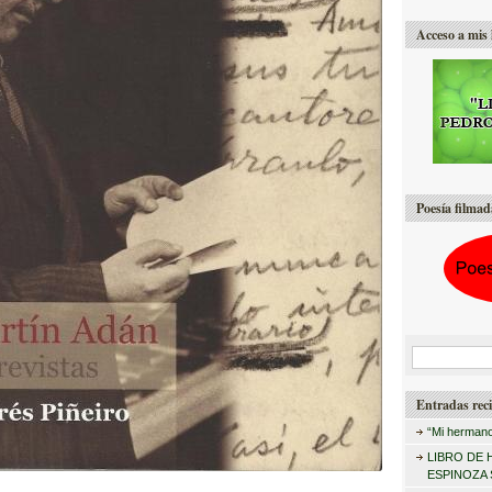
Acceso a mis 
Poesía filmad
B
u
Entradas reci
s
“Mi hermano
c
LIBRO DE 
a
ESPINOZA