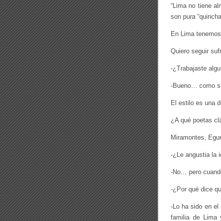
“Lima no tiene al
son pura “quinch
En Lima tenemos 
Quiero seguir suf
-¿Trabajaste alg
-Bueno… como si 
El estilo es una 
¿A qué poetas cl
Miramontes, Egure
-¿Le angustia la
-No… pero cuando
-¿Por qué dice qu
-Lo ha sido en el
familia de Lima 