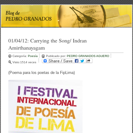
01/04/12:
Carrying the Song/ Indran
Amirthanayagam
Categoría:
Poesía
Publicado por:
PEDRO GRANADOS AGUERO
Visto:1514 veces
(Poema para los poetas de la FipLima)