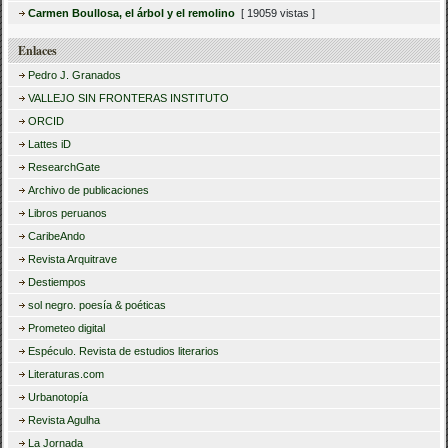
Carmen Boullosa, el árbol y el remolino
[ 19059 vistas ]
Enlaces
Pedro J. Granados
VALLEJO SIN FRONTERAS INSTITUTO
ORCID
Lattes iD
ResearchGate
Archivo de publicaciones
Libros peruanos
CaribeAndo
Revista Arquitrave
Destiempos
sol negro. poesía & poéticas
Prometeo digital
Espéculo. Revista de estudios literarios
Literaturas.com
Urbanotopía
Revista Agulha
La Jornada