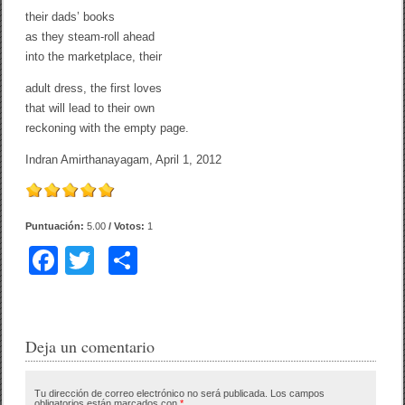
their dads’ books
as they steam-roll ahead
into the marketplace, their
adult dress, the first loves
that will lead to their own
reckoning with the empty page.
Indran Amirthanayagam, April 1, 2012
Puntuación:
5.00
/ Votos:
1
F
T
C
a
wi
o
c
tt
m
e
er
p
Deja un comentario
b
ar
Tu dirección de correo electrónico no será publicada.
Los campos
obligatorios están marcados con
*