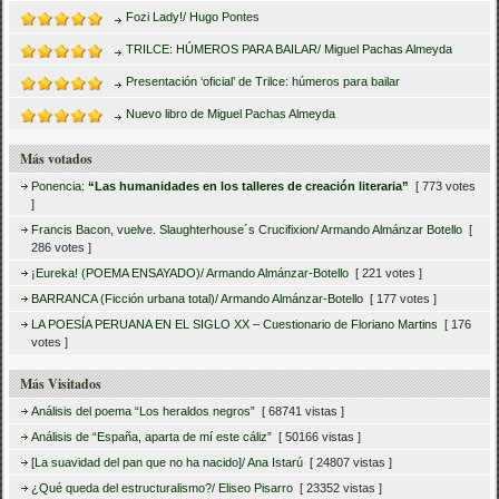
Fozi Lady!/ Hugo Pontes
TRILCE: HÚMEROS PARA BAILAR/ Miguel Pachas Almeyda
Presentación ‘oficial’ de Trilce: húmeros para bailar
Nuevo libro de Miguel Pachas Almeyda
Más votados
Ponencia:
“Las humanidades en los talleres de creación literaria”
[ 773 votes
]
Francis Bacon, vuelve. Slaughterhouse´s Crucifixion/ Armando Almánzar Botello
[
286 votes ]
¡Eureka! (POEMA ENSAYADO)/ Armando Almánzar-Botello
[ 221 votes ]
BARRANCA (Ficción urbana total)/ Armando Almánzar-Botello
[ 177 votes ]
LA POESÍA PERUANA EN EL SIGLO XX – Cuestionario de Floriano Martins
[ 176
votes ]
Más Visitados
Análisis del poema “Los heraldos negros”
[ 68741 vistas ]
Análisis de “España, aparta de mí este cáliz”
[ 50166 vistas ]
[La suavidad del pan que no ha nacido]/ Ana Istarú
[ 24807 vistas ]
¿Qué queda del estructuralismo?/ Eliseo Pisarro
[ 23352 vistas ]