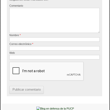
o
tir
o
Comentario
k
Nombre
*
Correo electrónico
*
Web