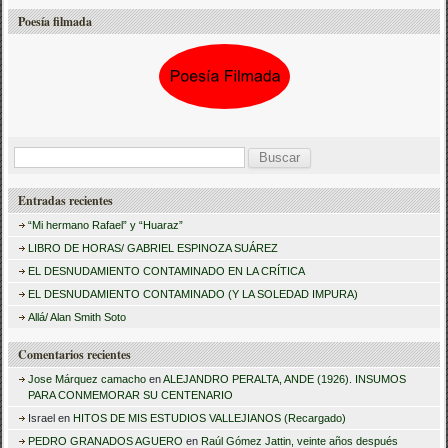
Poesía filmada
B
u
Entradas recientes
s
“Mi hermano Rafael” y “Huaraz”
c
LIBRO DE HORAS/ GABRIEL ESPINOZA SUÁREZ
a
EL DESNUDAMIENTO CONTAMINADO EN LA CRÍTICA
r
EL DESNUDAMIENTO CONTAMINADO (Y LA SOLEDAD IMPURA)
:
Allá/ Alan Smith Soto
Comentarios recientes
Jose Márquez camacho
en
ALEJANDRO PERALTA, ANDE (1926). INSUMOS
PARA CONMEMORAR SU CENTENARIO
Israel
en
HITOS DE MIS ESTUDIOS VALLEJIANOS (Recargado)
PEDRO GRANADOS AGUERO
en
Raúl Gómez Jattin, veinte años después