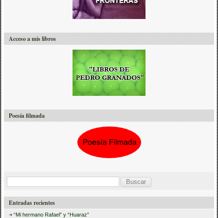
Acceso a mis libros
Poesía filmada
B
u
Entradas recientes
s
“Mi hermano Rafael” y “Huaraz”