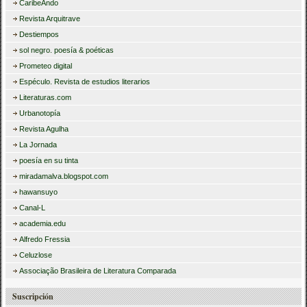
CaribeAndo
Revista Arquitrave
Destiempos
sol negro. poesía & poéticas
Prometeo digital
Espéculo. Revista de estudios literarios
Literaturas.com
Urbanotopía
Revista Agulha
La Jornada
poesía en su tinta
miradamalva.blogspot.com
hawansuyo
Canal-L
academia.edu
Alfredo Fressia
Celuzlose
Associação Brasileira de Literatura Comparada
Suscripción