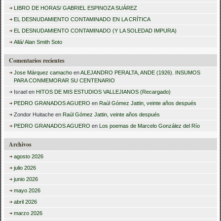
c
LIBRO DE HORAS/ GABRIEL ESPINOZA SUÁREZ
a
EL DESNUDAMIENTO CONTAMINADO EN LA CRÍTICA
r
EL DESNUDAMIENTO CONTAMINADO (Y LA SOLEDAD IMPURA)
:
Allá/ Alan Smith Soto
Comentarios recientes
Jose Márquez camacho
en
ALEJANDRO PERALTA, ANDE (1926). INSUMOS
PARA CONMEMORAR SU CENTENARIO
Israel
en
HITOS DE MIS ESTUDIOS VALLEJIANOS (Recargado)
PEDRO GRANADOS AGUERO
en
Raúl Gómez Jattin, veinte años después
Zondor Huitache
en
Raúl Gómez Jattin, veinte años después
PEDRO GRANADOS AGUERO
en
Los poemas de Marcelo González del Río
Archivos
agosto 2026
julio 2026
junio 2026
mayo 2026
abril 2026
marzo 2026