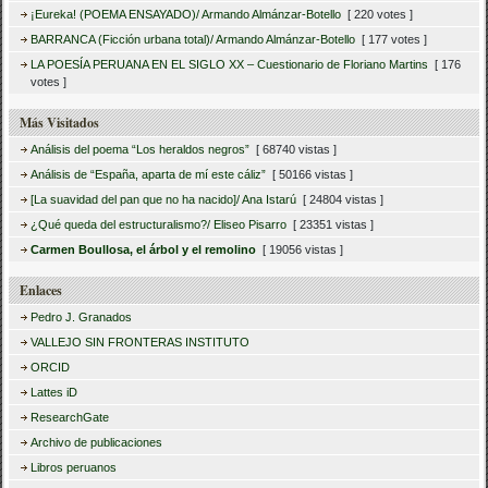
¡Eureka! (POEMA ENSAYADO)/ Armando Almánzar-Botello
[ 220 votes ]
BARRANCA (Ficción urbana total)/ Armando Almánzar-Botello
[ 177 votes ]
LA POESÍA PERUANA EN EL SIGLO XX – Cuestionario de Floriano Martins
[ 176
votes ]
Más Visitados
Análisis del poema “Los heraldos negros”
[ 68740 vistas ]
Análisis de “España, aparta de mí este cáliz”
[ 50166 vistas ]
[La suavidad del pan que no ha nacido]/ Ana Istarú
[ 24804 vistas ]
¿Qué queda del estructuralismo?/ Eliseo Pisarro
[ 23351 vistas ]
Carmen Boullosa, el árbol y el remolino
[ 19056 vistas ]
Enlaces
Pedro J. Granados
VALLEJO SIN FRONTERAS INSTITUTO
ORCID
Lattes iD
ResearchGate
Archivo de publicaciones
Libros peruanos