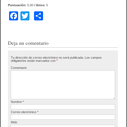
Puntuación:
5.00
/ Votos:
5
F
T
C
a
wi
o
c
tt
m
e
er
p
Deja un comentario
b
ar
Tu dirección de correo electrónico no será publicada.
Los campos
o
tir
obligatorios están marcados con
*
o
Comentario
k
Nombre
*
Correo electrónico
*
Web