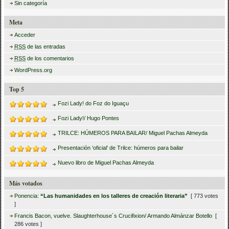
Sin categoría
Meta
Acceder
RSS
de las entradas
RSS
de los comentarios
WordPress.org
Top 5
Fozi Lady! do Foz do Iguaçu
Fozi Lady!/ Hugo Pontes
TRILCE: HÚMEROS PARA BAILAR/ Miguel Pachas Almeyda
Presentación ‘oficial’ de Trilce: húmeros para bailar
Nuevo libro de Miguel Pachas Almeyda
Más votados
Ponencia:
“Las humanidades en los talleres de creación literaria”
[ 773 votes
]
Francis Bacon, vuelve. Slaughterhouse´s Crucifixion/ Armando Almánzar Botello
[
286 votes ]