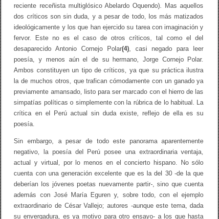
reciente receñista multiglósico Abelardo Oquendo). Mas aquellos
dos críticos son sin duda, y a pesar de todo, los más matizados
ideológicamente y los que han ejercido su tarea con imaginación y
fervor. Este no es el caso de otros críticos, tal como el del
desaparecido Antonio Cornejo Polar
(4)
, casi negado para leer
poesía, y menos aún el de su hermano, Jorge Cornejo Polar.
Ambos constituyen un tipo de críticos, ya que su práctica ilustra
la de muchos otros, que trafican cómodamente con un ganado ya
previamente amansado, listo para ser marcado con el hierro de las
simpatías políticas o simplemente con la rúbrica de lo habitual. La
crítica en el Perú actual sin duda existe, reflejo de ella es su
poesía.
Sin embargo, a pesar de todo este panorama aparentemente
negativo, la poesía del Perú posee una extraordinaria ventaja,
actual y virtual, por lo menos en el concierto hispano. No sólo
cuenta con una generación excelente que es la del 30 -de la que
deberían los jóvenes poetas nuevamente partir-, sino que cuenta
además con José María Eguren y, sobre todo, con el ejemplo
extraordinario de César Vallejo; autores -aunque este tema, dada
su envergadura, es ya motivo para otro ensayo- a los que hasta