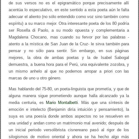
de sus versos no es el epigramático porque precisamente allí
acentúa lo especulativo, en este sentido a esta poeta aún le falta
adecuar el aliento (no sólo entendido como voz sino también como
espíritu) a su marco mejor. Otra interesante poeta de los 80 podría
ser Rosella di Paolo, a su modo opuesta y complementaria a
Magdalena Chocano, mas cuando su fervor por las palabras -
atento a la mística de San Juan de la Cruz- le sirva también para
pensar y no sólo para sentir. Sin embargo, en sus páginas
mejores, la obra de ambas poetas y la de Isabel Sabogal
demuestra, a buena hora para el Perú, una equivalente zozobra, y
un mismo anhelo al que no podemos arropar a priori con las
marcas de uno u otro género.
Mas hablando del 75-80, un poeta-linguista que prometía, y que de
alguna manera sigue prometiendo aunque halla alcanzado ya la
media centuria, es
Mario Montalbetti
. Más que una síntesis de
emoción e intelecto (Benjamin diría intuición y pensamiento), la
suya es una poesía donde ambos aspectos no se resuelven en
una unidad y andan como un matrimonio mal avenido; después de
un inicial periodo versolibrista cisnereano pasó al rigor de los
silogismos de motivo oriental y ahora se ha hecho algo más