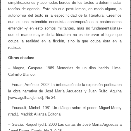
simplificaciones y acomodos burdos de los textos a determinadas
teorías de agenda. Esto sin que postulemos, en modo alguno, la
autonomía del texto ni la especificidad de la literatura. Creemos
que es una extendida conquista contemporánea o postmoderna
entender -y en esto somos militantes, mas no fundamentalistas-
que el marco mayor de la literatura no es observar el lugar que
ocupa la realidad en la ficción, sino la que ocupa ésta en la
realidad.
Obras citadas:
– Alagna, Gaspare: 1989 Memorias de un dios herido. Lima:
Colmillo Blanco.
– Ferrari, Américo: 2002 La imbricación de la expresión poética en
la obra narrativa de José María Arguedas y Juan Rulfo. Agulha
[www.agulha.cjb.net], No 24.
– Foucault, Michel: 1981 Un diálogo sobre el poder. Miguel Morey
(trad.). Madrid: Alianza Editorial.
– García, Raquel (ed.): 2000 Las cartas de José María Arguedas a
Angel Rama. Fornix, No 2, 9-28.