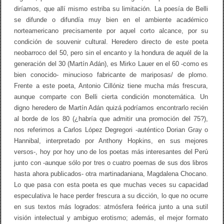
diríamos, que allí mismo estriba su limitación. La poesía de Belli
se difunde o difundía muy bien en el ambiente académico
norteamericano precisamente por aquel corto alcance, por su
condición de souvenir cultural. Heredero directo de este poeta
neobarroco del 50, pero sin el encanto y la hondura de aquél de la
generación del 30 (Martín Adán), es Mirko Lauer en el 60 -como es
bien conocido- minucioso fabricante de mariposas/ de plomo.
Frente a este poeta, Antonio Cillóniz tiene mucha más frescura,
aunque comparte con Belli cierta condición monotemática. Un
digno heredero de Martín Adán quizá podríamos encontrarlo recién
al borde de los 80 (¿habría que admitir una promoción del 75?),
nos referimos a Carlos López Degregori -auténtico Dorian Gray o
Hannibal, interpretado por Anthony Hopkins, en sus mejores
versos-, hoy por hoy uno de los poetas más interesantes del Perú
junto con -aunque sólo por tres o cuatro poemas de sus dos libros
hasta ahora publicados- otra martinadaniana, Magdalena Chocano.
Lo que pasa con esta poeta es que muchas veces su capacidad
especulativa le hace perder frescura a su dicción, lo que no ocurre
en sus textos más logrados: atmósfera feérica junto a una sutil
visión intelectual y ambiguo erotismo; además, el mejor formato