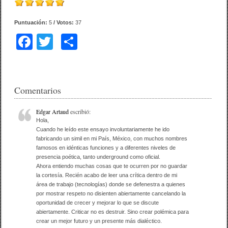
Puntuación:
5
/ Votos:
37
F
T
C
a
wi
o
c
tt
m
e
er
p
Comentarios
b
ar
Edgar Artaud
escribió:
o
tir
Hola,
Cuando he leído este ensayo involuntariamente he ido
o
fabricando un simil en mi País, México, con muchos nombres
famosos en idénticas funciones y a diferentes niveles de
k
presencia poética, tanto underground como oficial.
Ahora entiendo muchas cosas que te ocurren por no guardar
la cortesía. Recién acabo de leer una crítica dentro de mi
área de trabajo (tecnologías) donde se defenestra a quienes
por mostrar respeto no disienten abiertamente cancelando la
oportunidad de crecer y mejorar lo que se discute
abiertamente. Criticar no es destruir. Sino crear polémica para
crear un mejor futuro y un presente más dialéctico.