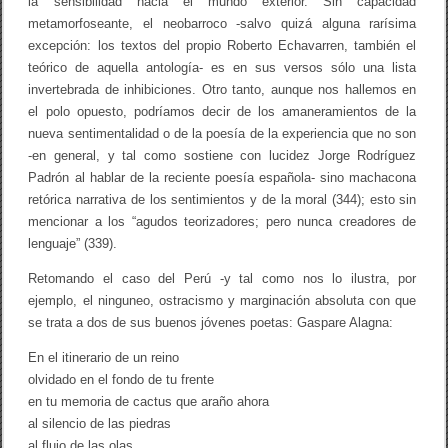
la sensibilidad hacia el mundo exterior. Sin capacidad
metamorfoseante, el neobarroco -salvo quizá alguna rarísima
excepción: los textos del propio Roberto Echavarren, también el
teórico de aquella antología- es en sus versos sólo una lista
invertebrada de inhibiciones. Otro tanto, aunque nos hallemos en
el polo opuesto, podríamos decir de los amaneramientos de la
nueva sentimentalidad o de la poesía de la experiencia que no son
-en general, y tal como sostiene con lucidez Jorge Rodríguez
Padrón al hablar de la reciente poesía española- sino machacona
retórica narrativa de los sentimientos y de la moral (344); esto sin
mencionar a los “agudos teorizadores; pero nunca creadores de
lenguaje” (339).
Retomando el caso del Perú -y tal como nos lo ilustra, por
ejemplo, el ninguneo, ostracismo y marginación absoluta con que
se trata a dos de sus buenos jóvenes poetas: Gaspare Alagna:
En el itinerario de un reino
olvidado en el fondo de tu frente
en tu memoria de cactus que araño ahora
al silencio de las piedras
al flujo de las olas