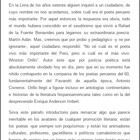
En la Lima de los años setenta alguien inquirió a un ciudadano, de
cuyo nombre no nos acordamos, sobre cuál era el poeta peruano
más importante. Por aquel entonces la respuesta era obvia, todo
el mundo hubiera coincidido en el seudónimo que sirvió a Rafael
de la Fuente Benavides para legarnos su extraordinaria poesía:
Martín Adán. Mas, creemos que por probo y pedagógico -y no por
ignorante-, aquel ciudadano respondió: “No sé cuál es el poeta
vivo más importante del Perú, pero si cuál es el más vivo:
Winston Orillo”. Autor éste que por justicia poética está
absolutamente olvidado hoy en día, pero que en su momento fue
nítido contrapunto en la comparsa de los poetas peruanos del 60,
fundamentalmente del Pavarotti de aquella época, Antonio
Cisneros. Orillo llegó a figurar incluso en antologías continentales
e historias de la literatura hispanoamericana tales como en la del
desprevenido Enrique Anderson Imbert.
Sirva este párrafo introductorio para remarcar algo que parece
inevitable en los avatares de cualquier promoción literaria: están
los poetas -que siempre son poquísimos- y están los animadores
culturales, profesores, gacetilleros o políticos camaleónicos que
fungen de poetas por un lapso más o menos largo hasta que su