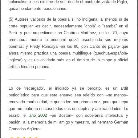
colonialismo nos exhime de ser, desde el punto de vista de Piglia,
quizá hondamente reaccionarios.
(5) Autores valiosos de la poesía si no indígena, al menos sí de
corte popular -es decir, necesariamente “chola” o “zamba” en el
Perú- y post-arguediana, son Cesáreo Martínez, en los 70, cuya
prematura muerte lo encontró quizá escribiendo sus mejores
poemas; y Fredy Roncaya -en los 80, con Canto de pájaro- que
ahora mismo practica una poesía multilingue (quechua-española-
inglesa) y es un olvidado más en el ámbito de la miope y oficial
crítica literaria peruana.
_________________
Lo de “recargado”, el iniciado ya se percató, es un ardit
periodístico para que este ensayo sea releído con –no menos–
renovada morbosidad; el que lo lee por primera vez, para que sepa
que me reafirmo en casi todos sus conceptos y arbitrariedades. Lo
escribí el
año 2002
–en Boston– con soberanía intelectual y
pasión, a la memoria de mi amigo y maestro, mi hermano Germán
Granados Agüero.