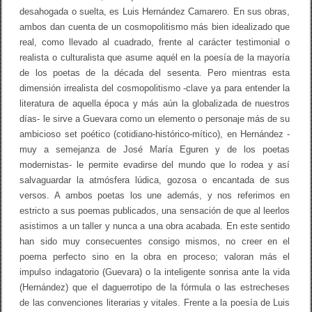
desahogada o suelta, es Luis Hernández Camarero. En sus obras,
ambos dan cuenta de un cosmopolitismo más bien idealizado que
real, como llevado al cuadrado, frente al carácter testimonial o
realista o culturalista que asume aquél en la poesía de la mayoría
de los poetas de la década del sesenta. Pero mientras esta
dimensión irrealista del cosmopolitismo -clave ya para entender la
literatura de aquella época y más aún la globalizada de nuestros
días- le sirve a Guevara como un elemento o personaje más de su
ambicioso set poético (cotidiano-histórico-mítico), en Hernández -
muy a semejanza de José María Eguren y de los poetas
modernistas- le permite evadirse del mundo que lo rodea y así
salvaguardar la atmósfera lúdica, gozosa o encantada de sus
versos. A ambos poetas los une además, y nos referimos en
estricto a sus poemas publicados, una sensación de que al leerlos
asistimos a un taller y nunca a una obra acabada. En este sentido
han sido muy consecuentes consigo mismos, no creer en el
poema perfecto sino en la obra en proceso; valoran más el
impulso indagatorio (Guevara) o la inteligente sonrisa ante la vida
(Hernández) que el daguerrotipo de la fórmula o las estrecheses
de las convenciones literarias y vitales. Frente a la poesía de Luis