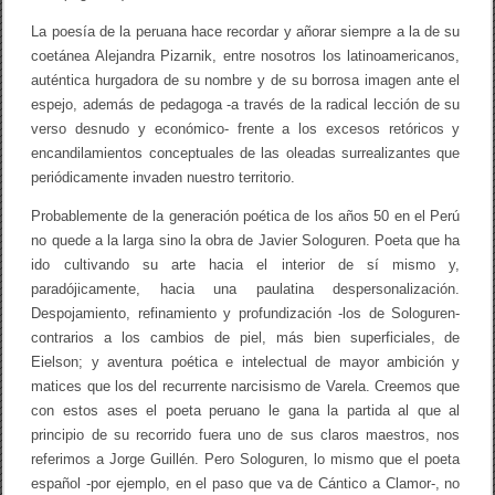
La poesía de la peruana hace recordar y añorar siempre a la de su
coetánea Alejandra Pizarnik, entre nosotros los latinoamericanos,
auténtica hurgadora de su nombre y de su borrosa imagen ante el
espejo, además de pedagoga -a través de la radical lección de su
verso desnudo y económico- frente a los excesos retóricos y
encandilamientos conceptuales de las oleadas surrealizantes que
periódicamente invaden nuestro territorio.
Probablemente de la generación poética de los años 50 en el Perú
no quede a la larga sino la obra de Javier Sologuren. Poeta que ha
ido cultivando su arte hacia el interior de sí mismo y,
paradójicamente, hacia una paulatina despersonalización.
Despojamiento, refinamiento y profundización -los de Sologuren-
contrarios a los cambios de piel, más bien superficiales, de
Eielson; y aventura poética e intelectual de mayor ambición y
matices que los del recurrente narcisismo de Varela. Creemos que
con estos ases el poeta peruano le gana la partida al que al
principio de su recorrido fuera uno de sus claros maestros, nos
referimos a Jorge Guillén. Pero Sologuren, lo mismo que el poeta
español -por ejemplo, en el paso que va de Cántico a Clamor-, no