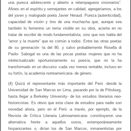
una pureza adolescente y abierto a relampagueos visionarios”.
Afines en el espíritu y semejantes en calidad, agregaríamos, a los
del joven y malogrado poeta Javier Heraud. Pureza (autenticidad),
capacidad de visión y tino de una muchacha que, aunque sea
también lo femenino un tema visible en su obra, acierta en no
tratar de escribir de modo fundamentalista, sino que nos habla del
“amor y la muerte” que es común a todos. Entre las otras poetas
de su generación -la del 80, y salvo probablemente Rosella di
Paolo- Sabogal es una de las pocas poetas mujeres que no ha
intelectualizado oportunistamente su poesía, que no la ha
transformado en un discurso -cada vez menos rentable, incluso en
su fortín, la academia norteamericana- de género.
(4) Quizá el representante más importante del Perú -desde la
Universidad de San Marcos en Lima, pasando por la de Pittsburg,
hasta llegar a Berkeley University- de los estudios literarios neo-
historicistas. Es obvio que esta clase de estudios para nadie son
novedad ahora, pero en el Perú -a través, por ejemplo, de la
Revista de Crítica Literaria Latinoamericana- constituyeron una
alternativa frente a aquellos sosos, extemporáneamente
hispanizantes o, dirían los de San Marcos, inmanentistas por