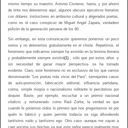
mismo tiempo su maestro, Antonio Cisneros; hasta, y por ahorro
de tinta nos detenemos aquí, algunos ubicuos ejecutivos literarios
con dólares, instructores en arribismo cultural y aligerados poetas,
como es el caso conspicuo de Miguel Angel Zapata, verdadero
polizón de la generación peruana de los 80.
Sin embargo, en esta comunicación queremos ponernos un poco
serios y no detenernos gratuitamente en el chiste. Repetimos, el
fenómeno que indicamos siempre ha existido en la historia literaria
y probablemente siempre existirá
(1)
; sólo que por estos años -y
sin necesidad de ganar mayor perspectiva- se ha tornado
evidente. Claro, este fenómeno no es exclusivo de los que vamos
denominando “Los poetas más vivos del Perú”; semejantes casos
de auto-promoción, fabricación editorial, influencia partidaria,
coima, simple miopía o nacionalismo militante lo percibimos por
doquier. Baste, por ejemplo, escuchar a un premio nacional
vitalicio -y remunerado- como Raúl Zurita; la verdad es que
cuando le ponemos oídos lo primero que nos preguntamos es por
quién lo fabricó y quién permite todavía se siga difundiendo
tantísimo ruido y tantísimo ego. Otro caso -aunque me vayan a
caer encima sus hinchas ya que este señor parece realmente muy