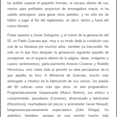
ha podido superar el pequeño formato, el escaso aliento de sus
versos para perfilados proyectos de envergadura mayor, ni ha
sabido arriesgarse -para ganar otros partidos, y no sólo los de
fútbol- a jugar al filo del reglamento, es decir, dentro y fuera del
canon literario.
Poeta opuesto a Javier Sologuren, y el menor de la generación del
50, es Pablo Guevara que, muy a su modo dada la condición casi
oral de su literatura por muchos años, también ya trascendió. No
sólo en lo que hizo después la generación siguiente (aquello de
yuxtaponer -en el espacio abierto de la página- ideas, imágenes y
cautos sentimientos), particularmente Antonio Cisneros y Rodolfo
Hinostroza, sino sobre todo al permitir su obra percatarnos de lo
que aquélla no hizo. A diferencia de Guevara, mucho más
arriesgado e intuitivo en la fabricación de sus versos, los poetas
del 60 cultivan -unos más que otros- un arte programático.
Programáticamente hispanizante (Marco Martos), ora erótico o
comprometido; paundeano (Cisneros); afrancesado y latinizante
(Hinostroza); machadeano (el precoz y prometedor Javier Heraud);
borgeseana-paceanamente especulativo (Julio Ortega). Su
auténtico heredero, aunque en una versión mucho más