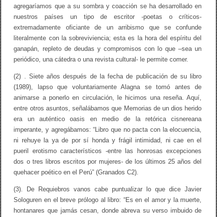
agregaríamos que a su sombra y coacción se ha desarrollado en
nuestros países un tipo de escritor -poetas o críticos-
extremadamente oficiante de un arribismo que se confunde
literalmente con la sobreviviencia; esta es la hora del espíritu del
ganapán, repleto de deudas y compromisos con lo que –sea un
periódico, una cátedra o una revista cultural- le permite comer.
(2) . Siete años después de la fecha de publicación de su libro
(1989), lapso que voluntariamente Alagna se tomó antes de
animarse a ponerlo en circulación, le hicimos una reseña. Aquí,
entre otros asuntos, señalábamos que Memorias de un dios herido
era un auténtico oasis en medio de la retórica cisnereana
imperante, y agregábamos: “Libro que no pacta con la elocuencia,
ni rehuye la ya de por sí honda y frágil intimidad, ni cae en el
pueril erotismo característicos -entre las honrosas excepciones
dos o tres libros escritos por mujeres- de los últimos 25 años del
quehacer poético en el Perú” (Granados C2).
(3). De Requiebros vanos cabe puntualizar lo que dice Javier
Sologuren en el breve prólogo al libro: “Es en el amor y la muerte,
hontanares que jamás cesan, donde abreva su verso imbuido de