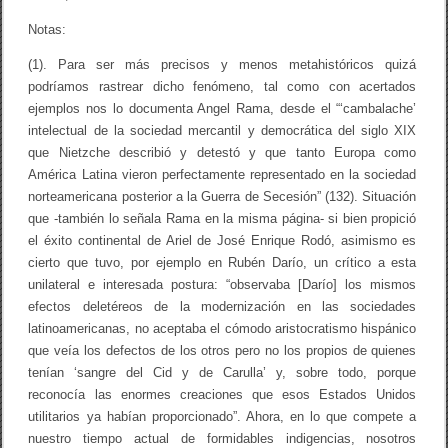
Notas:
(1). Para ser más precisos y menos metahistóricos quizá
podríamos rastrear dicho fenómeno, tal como con acertados
ejemplos nos lo documenta Angel Rama, desde el “‘cambalache’
intelectual de la sociedad mercantil y democrática del siglo XIX
que Nietzche describió y detestó y que tanto Europa como
América Latina vieron perfectamente representado en la sociedad
norteamericana posterior a la Guerra de Secesión” (132). Situación
que -también lo señala Rama en la misma página- si bien propició
el éxito continental de Ariel de José Enrique Rodó, asimismo es
cierto que tuvo, por ejemplo en Rubén Darío, un crítico a esta
unilateral e interesada postura: “observaba [Darío] los mismos
efectos deletéreos de la modernización en las sociedades
latinoamericanas, no aceptaba el cómodo aristocratismo hispánico
que veía los defectos de los otros pero no los propios de quienes
tenían ‘sangre del Cid y de Carulla’ y, sobre todo, porque
reconocía las enormes creaciones que esos Estados Unidos
utilitarios ya habían proporcionado”. Ahora, en lo que compete a
nuestro tiempo actual de formidables indigencias, nosotros