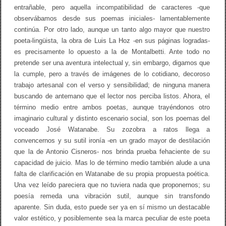
entrañable, pero aquella incompatibilidad de caracteres -que
observábamos desde sus poemas iniciales- lamentablemente
continúa. Por otro lado, aunque un tanto algo mayor que nuestro
poeta-lingüista, la obra de Luis La Hoz -en sus páginas logradas-
es precisamente lo opuesto a la de Montalbetti. Ante todo no
pretende ser una aventura intelectual y, sin embargo, digamos que
la cumple, pero a través de imágenes de lo cotidiano, decoroso
trabajo artesanal con el verso y sensibilidad; de ninguna manera
buscando de antemano que el lector nos perciba listos. Ahora, el
término medio entre ambos poetas, aunque trayéndonos otro
imaginario cultural y distinto escenario social, son los poemas del
voceado José Watanabe. Su zozobra a ratos llega a
convencernos y su sutil ironía -en un grado mayor de destilación
que la de Antonio Cisneros- nos brinda prueba fehaciente de su
capacidad de juicio. Mas lo de término medio también alude a una
falta de clarificación en Watanabe de su propia propuesta poética.
Una vez leído pareciera que no tuviera nada que proponernos; su
poesía remeda una vibración sutil, aunque sin transfondo
aparente. Sin duda, esto puede ser ya en sí mismo un destacable
valor estético, y posiblemente sea la marca peculiar de este poeta