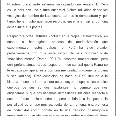
Nosotros únicamente estamos subrayando una ventaja. El Perú
es un país con una cultura ancestral (veinte mil años desde los
vestigios del hombre de Lauricocha así nos lo demuestran) y, por
tanto, tiene mucho que hacer recordar, enseñar e inspirar con una
densa luz a sus poetas.
Respecto a otras latitudes -incluso en la propia Latinoamérica, en
cuanto al heterogéneo proceso de modernización que
experimentaron estos países- el Perú ha sido tildado,
probablemente con muy justa razón, de país “inmóvil” o de
“movilidad menor” (Rama 109-110); nosotros matizaríamos: pero
con profundísimas raíces (aspecto mítico-cultural que a Rama se
le escapa por aperar éste con una mentalidad típicamente urbana
y secularizada). Esta condición no hace al Perú inmune a la
historia, menos a la de la hora actual cuyos despojos -los propios
cuerpos de sus sufridos habitantes- no permite que nos
engañemos ni que nos hagamos demasiadas ilusiones respecto a
nuestro futuro socio-económico, pero le brinda a los poetas la
posibilidad de un uso muy particular de la memoria, una promesa
de poder -tal como consta en la rica tradición cosmogónica
precolombina y en algunos cantos de raigambre quechua de ahora