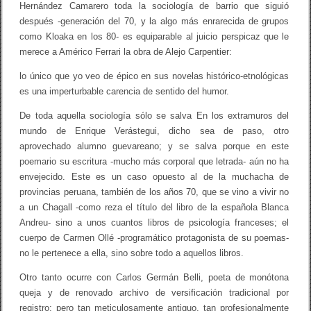
Hernández Camarero toda la sociología de barrio que siguió
después -generación del 70, y la algo más enrarecida de grupos
como Kloaka en los 80- es equiparable al juicio perspicaz que le
merece a Américo Ferrari la obra de Alejo Carpentier:
lo único que yo veo de épico en sus novelas histórico-etnológicas
es una imperturbable carencia de sentido del humor.
De toda aquella sociología sólo se salva En los extramuros del
mundo de Enrique Verástegui, dicho sea de paso, otro
aprovechado alumno guevareano; y se salva porque en este
poemario su escritura -mucho más corporal que letrada- aún no ha
envejecido. Este es un caso opuesto al de la muchacha de
provincias peruana, también de los años 70, que se vino a vivir no
a un Chagall -como reza el título del libro de la española Blanca
Andreu- sino a unos cuantos libros de psicología franceses; el
cuerpo de Carmen Ollé -programático protagonista de su poemas-
no le pertenece a ella, sino sobre todo a aquellos libros.
Otro tanto ocurre con Carlos Germán Belli, poeta de monótona
queja y de renovado archivo de versificación tradicional por
registro; pero tan meticulosamente antiguo, tan profesionalmente