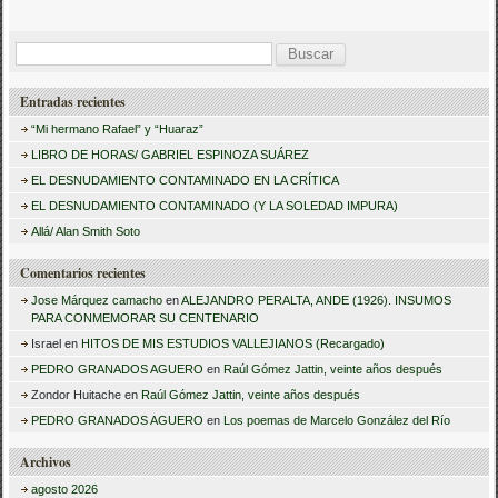
B
u
Entradas recientes
s
“Mi hermano Rafael” y “Huaraz”
c
LIBRO DE HORAS/ GABRIEL ESPINOZA SUÁREZ
a
EL DESNUDAMIENTO CONTAMINADO EN LA CRÍTICA
r
EL DESNUDAMIENTO CONTAMINADO (Y LA SOLEDAD IMPURA)
:
Allá/ Alan Smith Soto
Comentarios recientes
Jose Márquez camacho
en
ALEJANDRO PERALTA, ANDE (1926). INSUMOS
PARA CONMEMORAR SU CENTENARIO
Israel
en
HITOS DE MIS ESTUDIOS VALLEJIANOS (Recargado)
PEDRO GRANADOS AGUERO
en
Raúl Gómez Jattin, veinte años después
Zondor Huitache
en
Raúl Gómez Jattin, veinte años después
PEDRO GRANADOS AGUERO
en
Los poemas de Marcelo González del Río
Archivos
agosto 2026