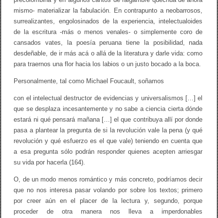
mismo- materializar la fabulación. En contrapunto a neobarrosos,
surrealizantes, engolosinados de la experiencia, intelectualoides
de la escritura -más o menos venales- o simplemente coro de
cansados vates, la poesía peruana tiene la posibilidad, nada
desdeñable, de ir más acá o allá de la literatura y darle vida: como
para traernos una flor hacia los labios o un justo bocado a la boca.
Personalmente, tal como Michael Foucault, soñamos
con el intelectual destructor de evidencias y universalismos […] el
que se desplaza incesantemente y no sabe a ciencia cierta dónde
estará ni qué pensará mañana […] el que contribuya allí por donde
pasa a plantear la pregunta de si la revolución vale la pena (y qué
revolución y qué esfuerzo es el que vale) teniendo en cuenta que
a esa pregunta sólo podrán responder quienes acepten arriesgar
su vida por hacerla (164).
O, de un modo menos romántico y más concreto, podríamos decir
que no nos interesa pasar volando por sobre los textos; primero
por creer aún en el placer de la lectura y, segundo, porque
proceder de otra manera nos lleva a imperdonables