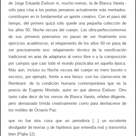
de Jorge Eduardo Eielson ni, mucho menos, la de Blanca Varela -
sólo para citar a los poetas peruanos actualmente más mentados-
constituyen en lo fundamental un aporte creativo. Con el paso del
tiempo, del primero quizá sólo quede una pequeña colección de
los años 50, Noche oscura del cuerpo. Los ultra-perfeccionismos
de sus primeros poemarios no pasan de ser finalmente sino
ejercicios académicos; el relajamiento de los años 60 no pasa de
ser precisamente eso: relajamiento técnico de la versificación
tradicional en aras de adaptarse al verso libre o a la composición
por campos que casi todo el mundo practicaba en aquella época.
Más aún, incluso su Noche oscura del cuerpo es mero boceto o
escorzo, por ejemplo, frente a ese lienzo -con los claroscuros de
Rembrant- de la condición humana contemporánea que es la
poesía de Eugenio Montale, autor en que abreva Eielson. Otro
tanto cabe decir de los versos de Blanca Varela, orfebre diligente,
pero demasiado tímida creativamente como para deshacerse de
los moldes de Octavio Paz:
que no fue otra cosa que un periodista […] un excelente
divulgador de teorías y de hipótesis que entendía mal y transmitía
bien (Piglia 12).