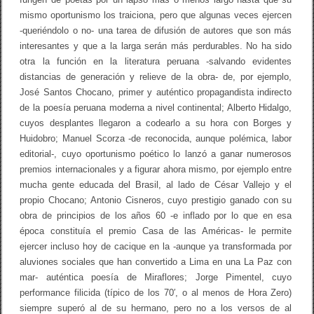
mismo oportunismo los traiciona, pero que algunas veces ejercen
-queriéndolo o no- una tarea de difusión de autores que son más
interesantes y que a la larga serán más perdurables. No ha sido
otra la función en la literatura peruana -salvando evidentes
distancias de generación y relieve de la obra- de, por ejemplo,
José Santos Chocano, primer y auténtico propagandista indirecto
de la poesía peruana moderna a nivel continental; Alberto Hidalgo,
cuyos desplantes llegaron a codearlo a su hora con Borges y
Huidobro; Manuel Scorza -de reconocida, aunque polémica, labor
editorial-, cuyo oportunismo poético lo lanzó a ganar numerosos
premios internacionales y a figurar ahora mismo, por ejemplo entre
mucha gente educada del Brasil, al lado de César Vallejo y el
propio Chocano; Antonio Cisneros, cuyo prestigio ganado con su
obra de principios de los años 60 -e inflado por lo que en esa
época constituía el premio Casa de las Américas- le permite
ejercer incluso hoy de cacique en la -aunque ya transformada por
aluviones sociales que han convertido a Lima en una La Paz con
mar- auténtica poesía de Miraflores; Jorge Pimentel, cuyo
performance filicida (típico de los 70′, o al menos de Hora Zero)
siempre superó al de su hermano, pero no a los versos de al