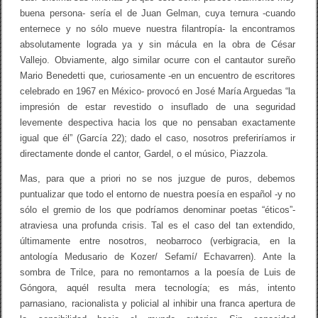
buena persona- sería el de Juan Gelman, cuya ternura -cuando
enternece y no sólo mueve nuestra filantropía- la encontramos
absolutamente lograda ya y sin mácula en la obra de César
Vallejo. Obviamente, algo similar ocurre con el cantautor sureño
Mario Benedetti que, curiosamente -en un encuentro de escritores
celebrado en 1967 en México- provocó en José María Arguedas “la
impresión de estar revestido o insuflado de una seguridad
levemente despectiva hacia los que no pensaban exactamente
igual que él” (García 22); dado el caso, nosotros preferiríamos ir
directamente donde el cantor, Gardel, o el músico, Piazzola.
Mas, para que a priori no se nos juzgue de puros, debemos
puntualizar que todo el entorno de nuestra poesía en español -y no
sólo el gremio de los que podríamos denominar poetas “éticos”-
atraviesa una profunda crisis. Tal es el caso del tan extendido,
últimamente entre nosotros, neobarroco (verbigracia, en la
antología Medusario de Kozer/ Sefamí/ Echavarren). Ante la
sombra de Trilce, para no remontarnos a la poesía de Luis de
Góngora, aquél resulta mera tecnología; es más, intento
parnasiano, racionalista y policial al inhibir una franca apertura de