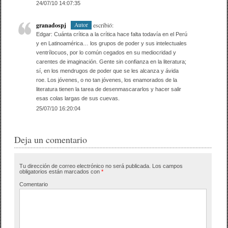
24/07/10 14:07:35
granadospj
escribió:
Autor
Edgar: Cuánta crítica a la crítica hace falta todavía en el Perú
y en Latinoamérica… los grupos de poder y sus intelectuales
ventrílocuos, por lo común cegados en su mediocridad y
carentes de imaginación. Gente sin confianza en la literatura;
sí, en los mendrugos de poder que se les alcanza y ávida
roe. Los jóvenes, o no tan jóvenes, los enamorados de la
literatura tienen la tarea de desenmascararlos y hacer salir
esas colas largas de sus cuevas.
25/07/10 16:20:04
Deja un comentario
Tu dirección de correo electrónico no será publicada.
Los campos
obligatorios están marcados con
*
Comentario