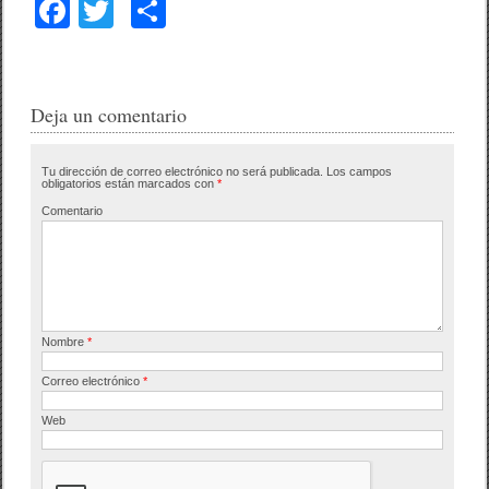
F
T
C
a
wi
o
c
tt
m
e
er
p
Deja un comentario
b
ar
Tu dirección de correo electrónico no será publicada.
Los campos
o
tir
obligatorios están marcados con
*
o
Comentario
k
Nombre
*
Correo electrónico
*
Web