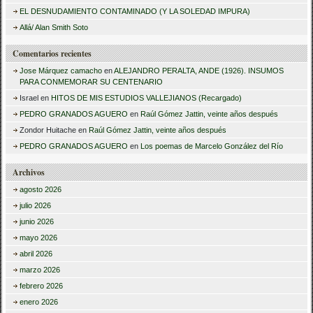
r
EL DESNUDAMIENTO CONTAMINADO (Y LA SOLEDAD IMPURA)
:
Allá/ Alan Smith Soto
Comentarios recientes
Jose Márquez camacho
en
ALEJANDRO PERALTA, ANDE (1926). INSUMOS
PARA CONMEMORAR SU CENTENARIO
Israel
en
HITOS DE MIS ESTUDIOS VALLEJIANOS (Recargado)
PEDRO GRANADOS AGUERO
en
Raúl Gómez Jattin, veinte años después
Zondor Huitache
en
Raúl Gómez Jattin, veinte años después
PEDRO GRANADOS AGUERO
en
Los poemas de Marcelo González del Río
Archivos
agosto 2026
julio 2026
junio 2026
mayo 2026
abril 2026
marzo 2026
febrero 2026
enero 2026