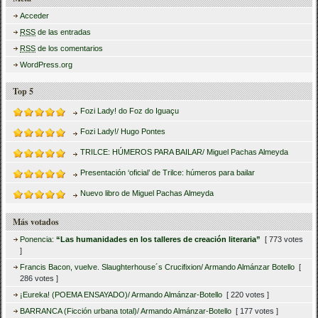
Acceder
RSS
de las entradas
RSS
de los comentarios
WordPress.org
Top 5
Fozi Lady! do Foz do Iguaçu
Fozi Lady!/ Hugo Pontes
TRILCE: HÚMEROS PARA BAILAR/ Miguel Pachas Almeyda
Presentación ‘oficial’ de Trilce: húmeros para bailar
Nuevo libro de Miguel Pachas Almeyda
Más votados
Ponencia:
“Las humanidades en los talleres de creación literaria”
[ 773 votes
]
Francis Bacon, vuelve. Slaughterhouse´s Crucifixion/ Armando Almánzar Botello
[
286 votes ]
¡Eureka! (POEMA ENSAYADO)/ Armando Almánzar-Botello
[ 220 votes ]
BARRANCA (Ficción urbana total)/ Armando Almánzar-Botello
[ 177 votes ]