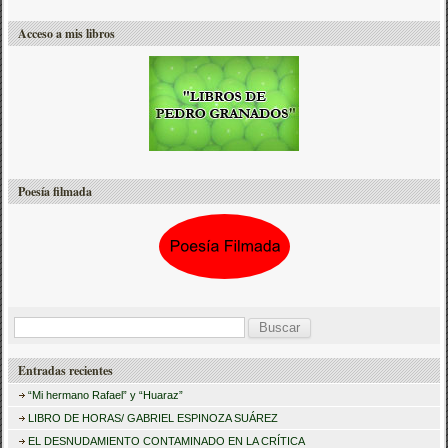
Acceso a mis libros
Poesía filmada
B
u
Entradas recientes
s
“Mi hermano Rafael” y “Huaraz”
c
LIBRO DE HORAS/ GABRIEL ESPINOZA SUÁREZ
a
EL DESNUDAMIENTO CONTAMINADO EN LA CRÍTICA