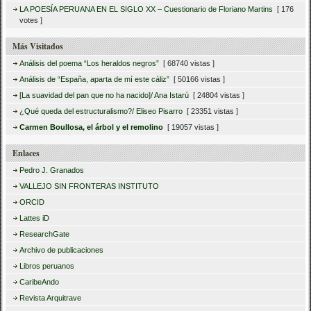
LA POESÍA PERUANA EN EL SIGLO XX – Cuestionario de Floriano Martins
[ 176
votes ]
Más Visitados
Análisis del poema “Los heraldos negros”
[ 68740 vistas ]
Análisis de “España, aparta de mí este cáliz”
[ 50166 vistas ]
[La suavidad del pan que no ha nacido]/ Ana Istarú
[ 24804 vistas ]
¿Qué queda del estructuralismo?/ Eliseo Pisarro
[ 23351 vistas ]
Carmen Boullosa, el árbol y el remolino
[ 19057 vistas ]
Enlaces
Pedro J. Granados
VALLEJO SIN FRONTERAS INSTITUTO
ORCID
Lattes iD
ResearchGate
Archivo de publicaciones
Libros peruanos
CaribeAndo
Revista Arquitrave