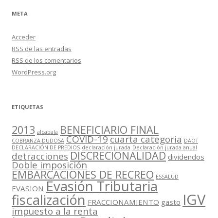
META
Acceder
RSS
de las entradas
RSS
de los comentarios
WordPress.org
ETIQUETAS
2013
BENEFICIARIO FINAL
alcabala
COVID-19
cuarta categoria
COBRANZA DUDOSA
DAOT
DECLARACIÓN DE PREDIOS
declaración jurada
Declaración jurada anual
DISCRECIONALIDAD
detracciones
dividendos
Doble imposición
EMBARCACIONES DE RECREO
ESSALUD
Evasión Tributaria
EVASION
IGV
fiscalización
FRACCIONAMIENTO
gasto
impuesto a la renta