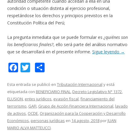
autoridad competente cuando accedan a ella en una
condición o situación distinta al ejercicio profesional,
respetándose los derechos y principios previstos en la
Constitución Política del Perú;
La pregunta inmediata que se puede formular es
¿quiénes son
los beneficiarios finales?
, ello será parte del análisis normativo
que se desarrollará en el presente informe.
Sigue leyendo
→
F
T
C
ac
w
o
e
itt
m
Esta entrada se publicó en
Tributación Internacional
y está
etiquetada con
BENEFICIARIO FINAL
,
Decreto Legislativo N° 1372
,
b
er
p
ELUSION
,
entes jurídicos
,
evasión fiscal
,
financiamiento del
o
ar
terrorismo
,
GAFI
,
Grupo de Acción Financiera Internacional
,
lavado
o
ti
de activos
,
OCDE
,
Organización para la Cooperación y Desarrollo
Económicos
,
personas jurídicas
en
14 agosto, 2018
por
JUAN
k
r
MARIO ALVA MATTEUCCI
.