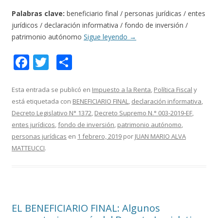
Palabras clave:
beneficiario final / personas jurídicas / entes
jurídicos / declaración informativa / fondo de inversión /
patrimonio autónomo
Sigue leyendo
→
F
T
C
ac
w
o
e
itt
m
Esta entrada se publicó en
Impuesto a la Renta
,
Política Fiscal
y
está etiquetada con
BENEFICIARIO FINAL
,
declaración informativa
,
b
er
p
Decreto Legislativo N° 1372
,
Decreto Supremo N.° 003-2019-EF
,
o
ar
entes jurídicos
,
fondo de inversión
,
patrimonio autónomo
,
o
ti
personas jurídicas
en
1 febrero, 2019
por
JUAN MARIO ALVA
MATTEUCCI
.
k
r
EL BENEFICIARIO FINAL: Algunos