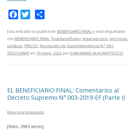
F
T
C
ac
w
o
e
itt
m
Esta entrada se publicó en
BENEFICIARIO FINAL
y está etiquetada
con
BENEFICIARIO FINAL
,
final beneficiary
,
legal persons
,
personas
b
er
p
jurídicas
,
PRICOS
,
Resolución de Superintendencia N.° 041-
o
ar
2022/SUNAT
en
16 mayo, 2022
por
JUAN MARIO ALVA MATTEUCCI
.
o
ti
k
r
EL BENEFICIARIO FINAL: Comentarios al
Decreto Supremo N° 003-2019-EF (Parte I)
Deja una respuesta
[Visto: 2903 veces]