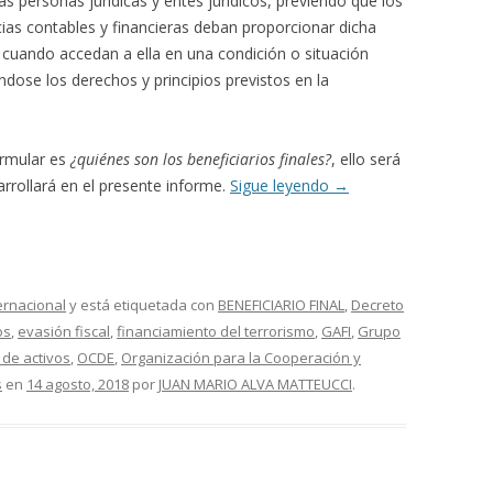
as personas jurídicas y entes jurídicos, previendo que los
cias contables y financieras deban proporcionar dicha
cuando accedan a ella en una condición o situación
ándose los derechos y principios previstos en la
ormular es
¿quiénes son los beneficiarios finales?
, ello será
arrollará en el presente informe.
Sigue leyendo
→
ernacional
y está etiquetada con
BENEFICIARIO FINAL
,
Decreto
os
,
evasión fiscal
,
financiamiento del terrorismo
,
GAFI
,
Grupo
 de activos
,
OCDE
,
Organización para la Cooperación y
s
en
14 agosto, 2018
por
JUAN MARIO ALVA MATTEUCCI
.