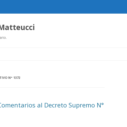
 Matteucci
ario.
Ir
al
contenido
TIVO N° 1372
Comentarios al Decreto Supremo N°