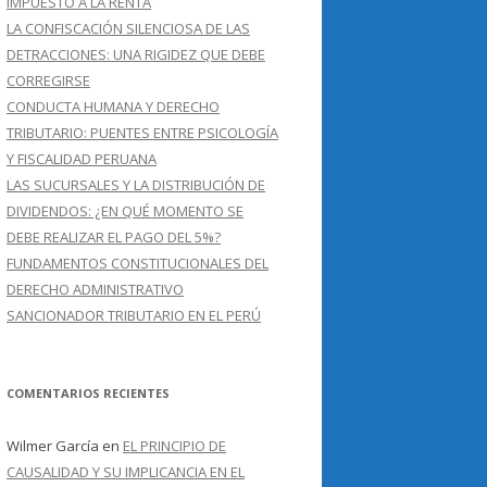
IMPUESTO A LA RENTA
LA CONFISCACIÓN SILENCIOSA DE LAS
DETRACCIONES: UNA RIGIDEZ QUE DEBE
CORREGIRSE
CONDUCTA HUMANA Y DERECHO
TRIBUTARIO: PUENTES ENTRE PSICOLOGÍA
Y FISCALIDAD PERUANA
LAS SUCURSALES Y LA DISTRIBUCIÓN DE
DIVIDENDOS: ¿EN QUÉ MOMENTO SE
DEBE REALIZAR EL PAGO DEL 5%?
FUNDAMENTOS CONSTITUCIONALES DEL
DERECHO ADMINISTRATIVO
SANCIONADOR TRIBUTARIO EN EL PERÚ
COMENTARIOS RECIENTES
Wilmer García
en
EL PRINCIPIO DE
CAUSALIDAD Y SU IMPLICANCIA EN EL