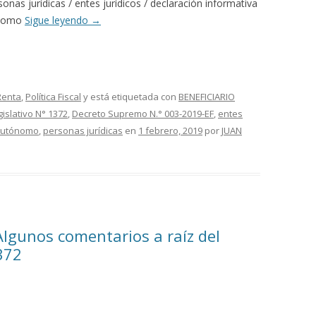
rsonas jurídicas / entes jurídicos / declaración informativa
tónomo
Sigue leyendo
→
Renta
,
Política Fiscal
y está etiquetada con
BENEFICIARIO
islativo N° 1372
,
Decreto Supremo N.° 003-2019-EF
,
entes
autónomo
,
personas jurídicas
en
1 febrero, 2019
por
JUAN
Algunos comentarios a raíz del
372