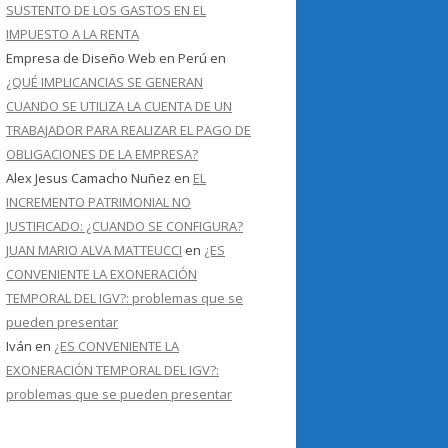
SUSTENTO DE LOS GASTOS EN EL
IMPUESTO A LA RENTA
Empresa de Diseño Web en Perú
en
¿QUÉ IMPLICANCIAS SE GENERAN
CUANDO SE UTILIZA LA CUENTA DE UN
TRABAJADOR PARA REALIZAR EL PAGO DE
OBLIGACIONES DE LA EMPRESA?
Alex Jesus Camacho Nuñez
en
EL
INCREMENTO PATRIMONIAL NO
JUSTIFICADO: ¿CUANDO SE CONFIGURA?
JUAN MARIO ALVA MATTEUCCI
en
¿ES
CONVENIENTE LA EXONERACIÓN
TEMPORAL DEL IGV?: problemas que se
pueden presentar
Iván
en
¿ES CONVENIENTE LA
EXONERACIÓN TEMPORAL DEL IGV?:
problemas que se pueden presentar