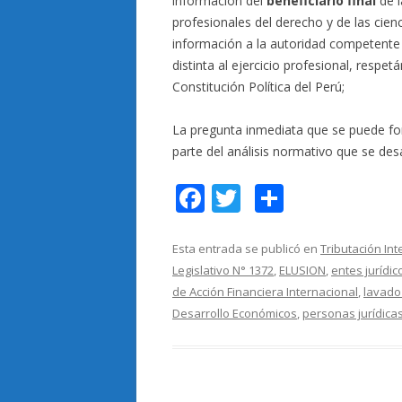
información del
beneficiario final
de l
profesionales del derecho y de las cien
información a la autoridad competente 
distinta al ejercicio profesional, respet
Constitución Política del Perú;
La pregunta inmediata que se puede f
parte del análisis normativo que se des
F
T
C
ac
w
o
e
itt
m
Esta entrada se publicó en
Tributación Int
Legislativo N° 1372
,
ELUSION
,
entes jurídic
b
er
p
de Acción Financiera Internacional
,
lavado
o
ar
Desarrollo Económicos
,
personas jurídica
o
ti
k
r