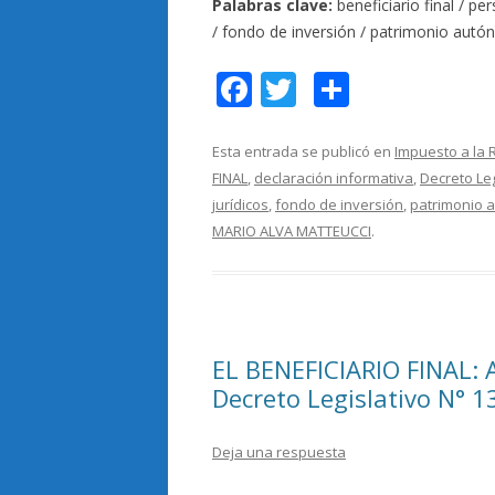
Palabras clave:
beneficiario final / pe
/ fondo de inversión / patrimonio au
F
T
C
ac
w
o
e
itt
m
Esta entrada se publicó en
Impuesto a la 
FINAL
,
declaración informativa
,
Decreto Leg
b
er
p
jurídicos
,
fondo de inversión
,
patrimonio 
o
ar
MARIO ALVA MATTEUCCI
.
o
ti
k
r
EL BENEFICIARIO FINAL: 
Decreto Legislativo N° 1
Deja una respuesta