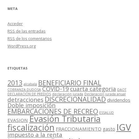
META
Acceder
RSS
de las entradas
RSS
de los comentarios
WordPress.org
ETIQUETAS
2013
BENEFICIARIO FINAL
alcabala
COVID-19
cuarta categoria
COBRANZA DUDOSA
DAOT
DECLARACIÓN DE PREDIOS
declaración jurada
Declaración jurada anual
DISCRECIONALIDAD
detracciones
dividendos
Doble imposición
EMBARCACIONES DE RECREO
ESSALUD
Evasión Tributaria
EVASION
IGV
fiscalización
FRACCIONAMIENTO
gasto
impuesto a la renta