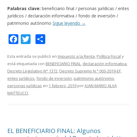
Palabras clave:
beneficiario final / personas jurídicas / entes
jurídicos / declaración informativa / fondo de inversión /
patrimonio autónomo
Sigue leyendo
→
F
T
C
ac
w
o
e
itt
m
Esta entrada se publicó en
Impuesto a la Renta
,
Política Fiscal
y
está etiquetada con
BENEFICIARIO FINAL
,
declaración informativa
,
b
er
p
Decreto Legislativo N° 1372
,
Decreto Supremo N.° 003-2019-EF
,
o
ar
entes jurídicos
,
fondo de inversión
,
patrimonio autónomo
,
o
ti
personas jurídicas
en
1 febrero, 2019
por
JUAN MARIO ALVA
MATTEUCCI
.
k
r
EL BENEFICIARIO FINAL: Algunos