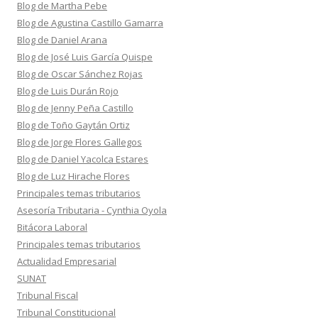
Blog de Martha Pebe
Blog de Agustina Castillo Gamarra
Blog de Daniel Arana
Blog de José Luis García Quispe
Blog de Oscar Sánchez Rojas
Blog de Luis Durán Rojo
Blog de Jenny Peña Castillo
Blog de Toño Gaytán Ortiz
Blog de Jorge Flores Gallegos
Blog de Daniel Yacolca Estares
Blog de Luz Hirache Flores
Principales temas tributarios
Asesoría Tributaria - Cynthia Oyola
Bitácora Laboral
Principales temas tributarios
Actualidad Empresarial
SUNAT
Tribunal Fiscal
Tribunal Constitucional