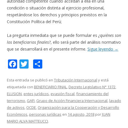
autoridad competente cuando accedan a ella en una
condición o situación distinta al ejercicio profesional,
respetándose los derechos y principios previstos en la
Constitución Política del Perú;
La pregunta inmediata que se puede formular es
¿quiénes son
los beneficiarios finales?
, ello será parte del análisis normativo
que se desarrollará en el presente informe.
Sigue leyendo
→
F
T
C
ac
w
o
e
itt
m
Esta entrada se publicó en
Tributación Internacional
y está
etiquetada con
BENEFICIARIO FINAL
,
Decreto Legislativo N° 1372
,
b
er
p
ELUSION
,
entes jurídicos
,
evasión fiscal
,
financiamiento del
o
ar
terrorismo
,
GAFI
,
Grupo de Acción Financiera Internacional
,
lavado
o
ti
de activos
,
OCDE
,
Organización para la Cooperación y Desarrollo
Económicos
,
personas jurídicas
en
14 agosto, 2018
por
JUAN
k
r
MARIO ALVA MATTEUCCI
.