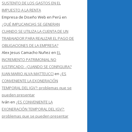
SUSTENTO DE LOS GASTOS EN EL
IMPUESTO A LA RENTA
Empresa de Diseño Web en Perú
en
¿QUÉ IMPLICANCIAS SE GENERAN
CUANDO SE UTILIZA LA CUENTA DE UN
TRABAJADOR PARA REALIZAR EL PAGO DE
OBLIGACIONES DE LA EMPRESA?
Alex Jesus Camacho Nuñez
en
EL
INCREMENTO PATRIMONIAL NO
JUSTIFICADO: ¿CUANDO SE CONFIGURA?
JUAN MARIO ALVA MATTEUCCI
en
¿ES
CONVENIENTE LA EXONERACIÓN
TEMPORAL DEL IGV?: problemas que se
pueden presentar
Iván
en
¿ES CONVENIENTE LA
EXONERACIÓN TEMPORAL DEL IGV?:
problemas que se pueden presentar