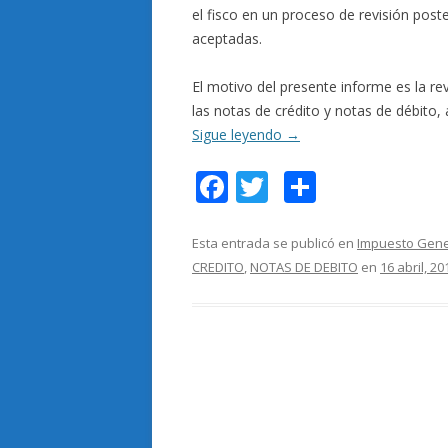
el fisco en un proceso de revisión post
aceptadas.
El motivo del presente informe es la re
las notas de crédito y notas de débito, 
Sigue leyendo
→
F
T
C
ac
w
o
e
itt
m
Esta entrada se publicó en
Impuesto Gener
CREDITO
,
NOTAS DE DEBITO
en
16 abril, 20
b
er
p
o
ar
o
ti
k
r