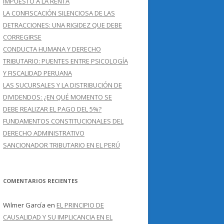
IMPUESTO A LA RENTA
LA CONFISCACIÓN SILENCIOSA DE LAS
DETRACCIONES: UNA RIGIDEZ QUE DEBE
CORREGIRSE
CONDUCTA HUMANA Y DERECHO
TRIBUTARIO: PUENTES ENTRE PSICOLOGÍA
Y FISCALIDAD PERUANA
LAS SUCURSALES Y LA DISTRIBUCIÓN DE
DIVIDENDOS: ¿EN QUÉ MOMENTO SE
DEBE REALIZAR EL PAGO DEL 5%?
FUNDAMENTOS CONSTITUCIONALES DEL
DERECHO ADMINISTRATIVO
SANCIONADOR TRIBUTARIO EN EL PERÚ
COMENTARIOS RECIENTES
Wilmer García
en
EL PRINCIPIO DE
CAUSALIDAD Y SU IMPLICANCIA EN EL