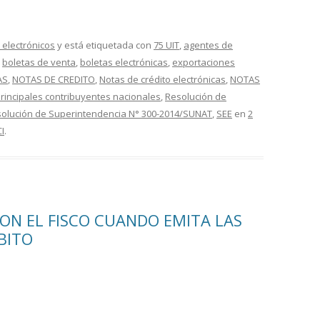
electrónicos
y está etiquetada con
75 UIT
,
agentes de
,
boletas de venta
,
boletas electrónicas
,
exportaciones
AS
,
NOTAS DE CREDITO
,
Notas de crédito electrónicas
,
NOTAS
rincipales contribuyentes nacionales
,
Resolución de
olución de Superintendencia N° 300-2014/SUNAT
,
SEE
en
2
I
.
ON EL FISCO CUANDO EMITA LAS
BITO