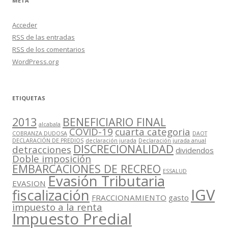
META
Acceder
RSS
de las entradas
RSS
de los comentarios
WordPress.org
ETIQUETAS
2013
BENEFICIARIO FINAL
alcabala
COVID-19
cuarta categoria
COBRANZA DUDOSA
DAOT
DECLARACIÓN DE PREDIOS
declaración jurada
Declaración jurada anual
DISCRECIONALIDAD
detracciones
dividendos
Doble imposición
EMBARCACIONES DE RECREO
ESSALUD
Evasión Tributaria
EVASION
IGV
fiscalización
FRACCIONAMIENTO
gasto
impuesto a la renta
Impuesto Predial