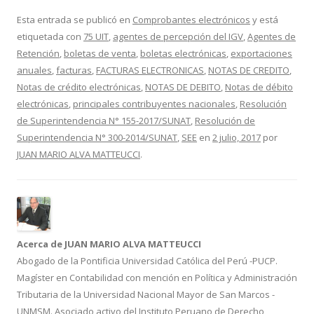
ac
w
o
e
itt
m
Esta entrada se publicó en
Comprobantes electrónicos
y está
etiquetada con
75 UIT
,
agentes de percepción del IGV
,
Agentes de
b
er
p
Retención
,
boletas de venta
,
boletas electrónicas
,
exportaciones
o
ar
anuales
,
facturas
,
FACTURAS ELECTRONICAS
,
NOTAS DE CREDITO
,
o
ti
Notas de crédito electrónicas
,
NOTAS DE DEBITO
,
Notas de débito
electrónicas
,
principales contribuyentes nacionales
,
Resolución
k
r
de Superintendencia N° 155-2017/SUNAT
,
Resolución de
Superintendencia N° 300-2014/SUNAT
,
SEE
en
2 julio, 2017
por
JUAN MARIO ALVA MATTEUCCI
.
Acerca de JUAN MARIO ALVA MATTEUCCI
Abogado de la Pontificia Universidad Católica del Perú -PUCP.
Magíster en Contabilidad con mención en Política y Administración
Tributaria de la Universidad Nacional Mayor de San Marcos -
UNMSM. Asociado activo del Instituto Peruano de Derecho