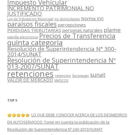
Impuesto Vehícular
INCREMENTO PATRIMONIAL NO
JUSTIFICADO
Norma XVI
Ley de Tributación Municipal
no domiciliados
paraísos fiscales
percepciones
plame
PERDIDAS TRIBUTARIAS
personas naturales
Precios de Transferencia
planilla electrónica
quinta categoria
Resolución de Superintendencia N° 300-
2014/SUNAT
Resolución de Superintendencia Nº
013-2007/SUNAT
retenciones
sunat
retención
Serenazgo
VALOR DE MERCADO
VIATICOS
TOP 5
LO QUE DEBE CONOCER ACERCA DE LOS DESMEDROS
EN AUTOSERVICIOS: Tome en cuenta la publicación de la
Resolución de Superintendencia Nº 243-2013/SUNAT