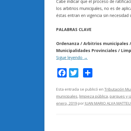
Cabe indicar que el proceso de ratifica
los arbitrios municipales, no es de apli
éstas entran en vigencia sin necesidad 
PALABRAS CLAVE
Ordenanza / Arbitrios municipales / 
Municipalidades Provinciales / Limp
Sigue leyendo
→
F
T
C
ac
w
o
e
itt
m
Esta entrada se publicó en
Tributación Mu
municipales
,
limpieza pública
,
parques y j
b
er
p
enero, 2019
por
JUAN MARIO ALVA MATTEU
o
ar
o
ti
k
r