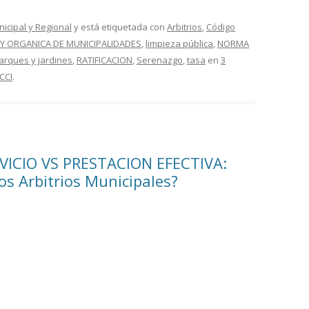
nicipal y Regional
y está etiquetada con
Arbitrios
,
Código
EY ORGANICA DE MUNICIPALIDADES
,
limpieza pública
,
NORMA
arques y jardines
,
RATIFICACION
,
Serenazgo
,
tasa
en
3
CCI
.
VICIO VS PRESTACION EFECTIVA:
los Arbitrios Municipales?