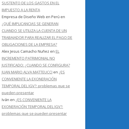
SUSTENTO DE LOS GASTOS EN EL
IMPUESTO A LA RENTA
Empresa de Diseño Web en Perú
en
¿QUÉ IMPLICANCIAS SE GENERAN
CUANDO SE UTILIZA LA CUENTA DE UN
TRABAJADOR PARA REALIZAR EL PAGO DE
OBLIGACIONES DE LA EMPRESA?
Alex Jesus Camacho Nuñez
en
EL
INCREMENTO PATRIMONIAL NO
JUSTIFICADO: ¿CUANDO SE CONFIGURA?
JUAN MARIO ALVA MATTEUCCI
en
¿ES
CONVENIENTE LA EXONERACIÓN
TEMPORAL DEL IGV?: problemas que se
pueden presentar
Iván
en
¿ES CONVENIENTE LA
EXONERACIÓN TEMPORAL DEL IGV?:
problemas que se pueden presentar