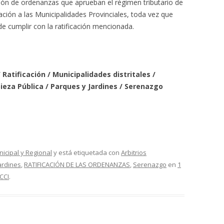
ción de ordenanzas que aprueban el régimen tributario de
cación a las Municipalidades Provinciales, toda vez que
de cumplir con la ratificación mencionada.
Ratificación / Municipalidades distritales /
ieza Pública / Parques y Jardines / Serenazgo
nicipal y Regional
y está etiquetada con
Arbitrios
ardines
,
RATIFICACIÓN DE LAS ORDENANZAS
,
Serenazgo
en
1
CCI
.