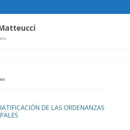
 Matteucci
ario.
Ir
al
contenido
NES
RATIFICACIÓN DE LAS ORDENANZAS
IPALES