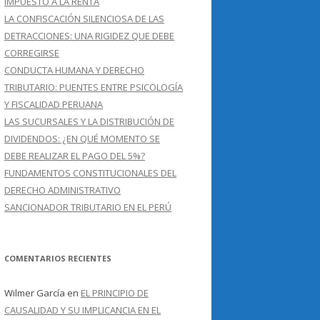
IMPUESTO A LA RENTA
LA CONFISCACIÓN SILENCIOSA DE LAS
DETRACCIONES: UNA RIGIDEZ QUE DEBE
CORREGIRSE
CONDUCTA HUMANA Y DERECHO
TRIBUTARIO: PUENTES ENTRE PSICOLOGÍA
Y FISCALIDAD PERUANA
LAS SUCURSALES Y LA DISTRIBUCIÓN DE
DIVIDENDOS: ¿EN QUÉ MOMENTO SE
DEBE REALIZAR EL PAGO DEL 5%?
FUNDAMENTOS CONSTITUCIONALES DEL
DERECHO ADMINISTRATIVO
SANCIONADOR TRIBUTARIO EN EL PERÚ
COMENTARIOS RECIENTES
Wilmer García
en
EL PRINCIPIO DE
CAUSALIDAD Y SU IMPLICANCIA EN EL