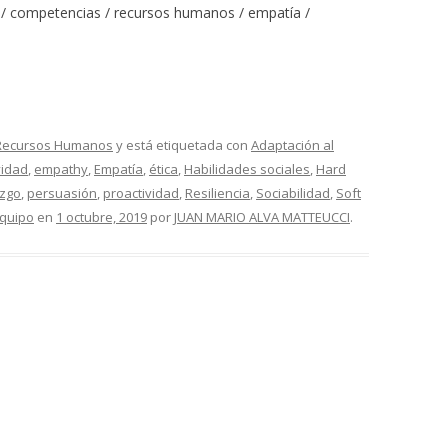
s / competencias / recursos humanos / empatía /
Recursos Humanos
y está etiquetada con
Adaptación al
vidad
,
empathy
,
Empatía
,
ética
,
Habilidades sociales
,
Hard
azgo
,
persuasión
,
proactividad
,
Resiliencia
,
Sociabilidad
,
Soft
equipo
en
1 octubre, 2019
por
JUAN MARIO ALVA MATTEUCCI
.