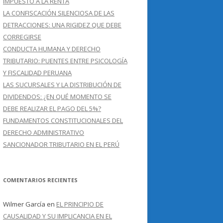
IMPUESTO A LA RENTA
LA CONFISCACIÓN SILENCIOSA DE LAS
DETRACCIONES: UNA RIGIDEZ QUE DEBE
CORREGIRSE
CONDUCTA HUMANA Y DERECHO
TRIBUTARIO: PUENTES ENTRE PSICOLOGÍA
Y FISCALIDAD PERUANA
LAS SUCURSALES Y LA DISTRIBUCIÓN DE
DIVIDENDOS: ¿EN QUÉ MOMENTO SE
DEBE REALIZAR EL PAGO DEL 5%?
FUNDAMENTOS CONSTITUCIONALES DEL
DERECHO ADMINISTRATIVO
SANCIONADOR TRIBUTARIO EN EL PERÚ
COMENTARIOS RECIENTES
Wilmer García
en
EL PRINCIPIO DE
CAUSALIDAD Y SU IMPLICANCIA EN EL