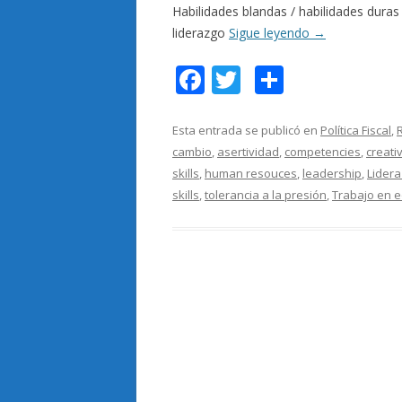
Habilidades blandas / habilidades dura
liderazgo
Sigue leyendo
→
F
T
C
ac
w
o
e
itt
m
Esta entrada se publicó en
Política Fiscal
,
cambio
,
asertividad
,
competencies
,
creati
b
er
p
skills
,
human resouces
,
leadership
,
Lider
o
ar
skills
,
tolerancia a la presión
,
Trabajo en 
o
ti
k
r