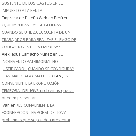
SUSTENTO DE LOS GASTOS EN EL
IMPUESTO A LA RENTA
Empresa de Diseño Web en Perú
en
¿QUÉ IMPLICANCIAS SE GENERAN
CUANDO SE UTILIZA LA CUENTA DE UN
TRABAJADOR PARA REALIZAR EL PAGO DE
OBLIGACIONES DE LA EMPRESA?
Alex Jesus Camacho Nuñez
en
EL
INCREMENTO PATRIMONIAL NO
JUSTIFICADO: ¿CUANDO SE CONFIGURA?
JUAN MARIO ALVA MATTEUCCI
en
¿ES
CONVENIENTE LA EXONERACIÓN
TEMPORAL DEL IGV?: problemas que se
pueden presentar
Iván
en
¿ES CONVENIENTE LA
EXONERACIÓN TEMPORAL DEL IGV?:
problemas que se pueden presentar