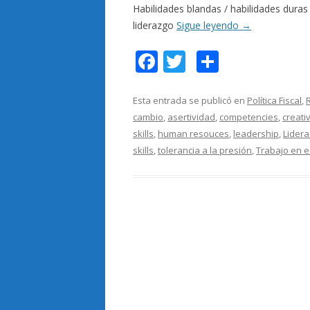
Habilidades blandas / habilidades dura
liderazgo
Sigue leyendo
→
F
T
C
ac
w
o
e
itt
m
Esta entrada se publicó en
Política Fiscal
,
cambio
,
asertividad
,
competencies
,
creati
b
er
p
skills
,
human resouces
,
leadership
,
Lider
o
ar
skills
,
tolerancia a la presión
,
Trabajo en 
o
ti
k
r