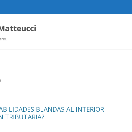
 Matteucci
ario.
Ir
al
contenido
S
ABILIDADES BLANDAS AL INTERIOR
N TRIBUTARIA?