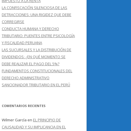
IMPUESTO A LA RENTA
LA CONFISCACIÓN SILENCIOSA DE LAS
DETRACCIONES: UNA RIGIDEZ QUE DEBE
CORREGIRSE
CONDUCTA HUMANA Y DERECHO
TRIBUTARIO: PUENTES ENTRE PSICOLOGÍA
Y FISCALIDAD PERUANA
LAS SUCURSALES Y LA DISTRIBUCIÓN DE
DIVIDENDOS: ¿EN QUÉ MOMENTO SE
DEBE REALIZAR EL PAGO DEL 5%?
FUNDAMENTOS CONSTITUCIONALES DEL
DERECHO ADMINISTRATIVO
SANCIONADOR TRIBUTARIO EN EL PERÚ
COMENTARIOS RECIENTES
Wilmer García
en
EL PRINCIPIO DE
CAUSALIDAD Y SU IMPLICANCIA EN EL