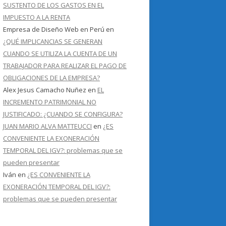
SUSTENTO DE LOS GASTOS EN EL
IMPUESTO A LA RENTA
Empresa de Diseño Web en Perú
en
¿QUÉ IMPLICANCIAS SE GENERAN
CUANDO SE UTILIZA LA CUENTA DE UN
TRABAJADOR PARA REALIZAR EL PAGO DE
OBLIGACIONES DE LA EMPRESA?
Alex Jesus Camacho Nuñez
en
EL
INCREMENTO PATRIMONIAL NO
JUSTIFICADO: ¿CUANDO SE CONFIGURA?
JUAN MARIO ALVA MATTEUCCI
en
¿ES
CONVENIENTE LA EXONERACIÓN
TEMPORAL DEL IGV?: problemas que se
pueden presentar
Iván
en
¿ES CONVENIENTE LA
EXONERACIÓN TEMPORAL DEL IGV?:
problemas que se pueden presentar