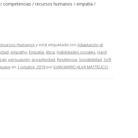
s / competencias / recursos humanos / empatía /
Recursos Humanos
y está etiquetada con
Adaptación al
vidad
,
empathy
,
Empatía
,
ética
,
Habilidades sociales
,
Hard
azgo
,
persuasión
,
proactividad
,
Resiliencia
,
Sociabilidad
,
Soft
equipo
en
1 octubre, 2019
por
JUAN MARIO ALVA MATTEUCCI
.