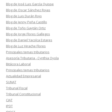
Blog de José Luis García Quispe
Blog de Oscar Sánchez Rojas
Blog de Luis Durán Rojo
Blog de Jenny Peña Castillo
Blog de Toño Gaytán Ortiz
Blog de Jorge Flores Gallegos
Blog de Daniel Yacolca Estares
Blog de Luz Hirache Flores
Principales temas tributarios
Asesoría Tributaria - Cynthia Oyola
Bitácora Laboral
Principales temas tributarios
Actualidad Empresarial
SUNAT
Tribunal Fiscal
Tribunal Constitucional
CIAT
IPDT