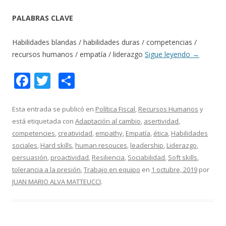
PALABRAS CLAVE
Habilidades blandas / habilidades duras / competencias /
recursos humanos / empatía / liderazgo
Sigue leyendo
→
F
T
C
ac
w
o
e
itt
m
Esta entrada se publicó en
Política Fiscal
,
Recursos Humanos
y
está etiquetada con
Adaptación al cambio
,
asertividad
,
b
er
p
competencies
,
creatividad
,
empathy
,
Empatía
,
ética
,
Habilidades
o
ar
sociales
,
Hard skills
,
human resouces
,
leadership
,
Liderazgo
,
o
ti
persuasión
,
proactividad
,
Resiliencia
,
Sociabilidad
,
Soft skills
,
tolerancia a la presión
,
Trabajo en equipo
en
1 octubre, 2019
por
k
r
JUAN MARIO ALVA MATTEUCCI
.