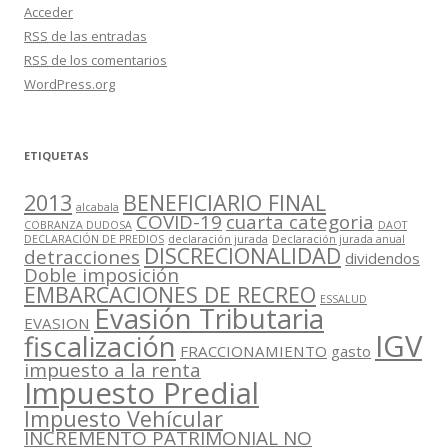
Acceder
RSS
de las entradas
RSS
de los comentarios
WordPress.org
ETIQUETAS
2013
BENEFICIARIO FINAL
alcabala
COVID-19
cuarta categoria
COBRANZA DUDOSA
DAOT
DECLARACIÓN DE PREDIOS
declaración jurada
Declaración jurada anual
DISCRECIONALIDAD
detracciones
dividendos
Doble imposición
EMBARCACIONES DE RECREO
ESSALUD
Evasión Tributaria
EVASION
IGV
fiscalización
FRACCIONAMIENTO
gasto
impuesto a la renta
Impuesto Predial
Impuesto Vehícular
INCREMENTO PATRIMONIAL NO