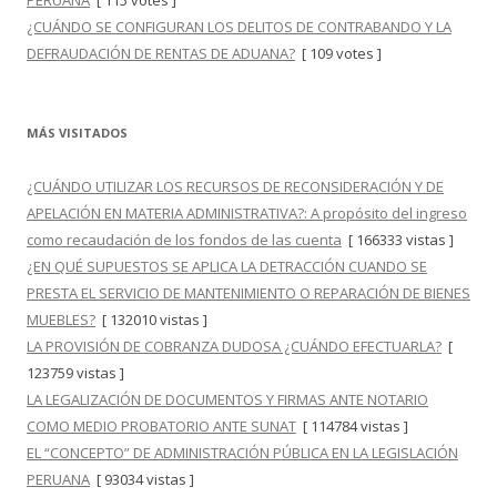
PERUANA
[ 115 votes ]
¿CUÁNDO SE CONFIGURAN LOS DELITOS DE CONTRABANDO Y LA
DEFRAUDACIÓN DE RENTAS DE ADUANA?
[ 109 votes ]
MÁS VISITADOS
¿CUÁNDO UTILIZAR LOS RECURSOS DE RECONSIDERACIÓN Y DE
APELACIÓN EN MATERIA ADMINISTRATIVA?: A propósito del ingreso
como recaudación de los fondos de las cuenta
[ 166333 vistas ]
¿EN QUÉ SUPUESTOS SE APLICA LA DETRACCIÓN CUANDO SE
PRESTA EL SERVICIO DE MANTENIMIENTO O REPARACIÓN DE BIENES
MUEBLES?
[ 132010 vistas ]
LA PROVISIÓN DE COBRANZA DUDOSA ¿CUÁNDO EFECTUARLA?
[
123759 vistas ]
LA LEGALIZACIÓN DE DOCUMENTOS Y FIRMAS ANTE NOTARIO
COMO MEDIO PROBATORIO ANTE SUNAT
[ 114784 vistas ]
EL “CONCEPTO” DE ADMINISTRACIÓN PÚBLICA EN LA LEGISLACIÓN
PERUANA
[ 93034 vistas ]