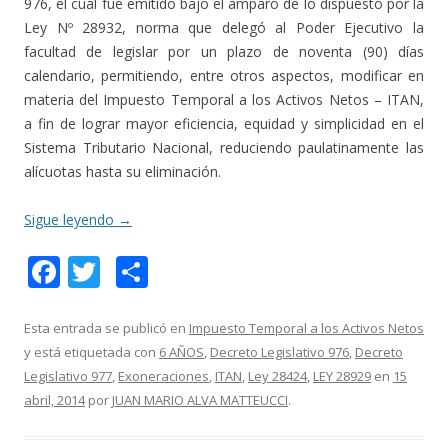
976, el cual fue emitido bajo el amparo de lo dispuesto por la
Ley Nº 28932, norma que delegó al Poder Ejecutivo la
facultad de legislar por un plazo de noventa (90) días
calendario, permitiendo, entre otros aspectos, modificar en
materia del Impuesto Temporal a los Activos Netos – ITAN,
a fin de lograr mayor eficiencia, equidad y simplicidad en el
Sistema Tributario Nacional, reduciendo paulatinamente las
alícuotas hasta su eliminación.
Sigue leyendo
→
F
T
C
ac
w
o
e
itt
m
Esta entrada se publicó en
Impuesto Temporal a los Activos Netos
y está etiquetada con
6 AÑOS
,
Decreto Legislativo 976
,
Decreto
b
er
p
Legislativo 977
,
Exoneraciones
,
ITAN
,
Ley 28424
,
LEY 28929
en
15
o
ar
abril, 2014
por
JUAN MARIO ALVA MATTEUCCI
.
o
ti