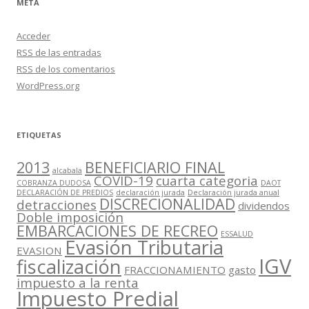
META
Acceder
RSS
de las entradas
RSS
de los comentarios
WordPress.org
ETIQUETAS
2013
BENEFICIARIO FINAL
alcabala
COVID-19
cuarta categoria
COBRANZA DUDOSA
DAOT
DECLARACIÓN DE PREDIOS
declaración jurada
Declaración jurada anual
DISCRECIONALIDAD
detracciones
dividendos
Doble imposición
EMBARCACIONES DE RECREO
ESSALUD
Evasión Tributaria
EVASION
IGV
fiscalización
FRACCIONAMIENTO
gasto
impuesto a la renta
Impuesto Predial