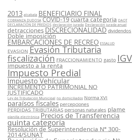
2013
BENEFICIARIO FINAL
alcabala
COVID-19
cuarta categoria
COBRANZA DUDOSA
DAOT
DECLARACIÓN DE PREDIOS
declaración jurada
Declaración jurada anual
DISCRECIONALIDAD
detracciones
dividendos
Doble imposición
EMBARCACIONES DE RECREO
ESSALUD
Evasión Tributaria
EVASION
IGV
fiscalización
FRACCIONAMIENTO
gasto
impuesto a la renta
Impuesto Predial
Impuesto Vehícular
INCREMENTO PATRIMONIAL NO
JUSTIFICADO
Norma XVI
Ley de Tributación Municipal
no domiciliados
paraísos fiscales
percepciones
plame
PERDIDAS TRIBUTARIAS
personas naturales
Precios de Transferencia
planilla electrónica
quinta categoria
Resolución de Superintendencia N° 300-
2014/SUNAT