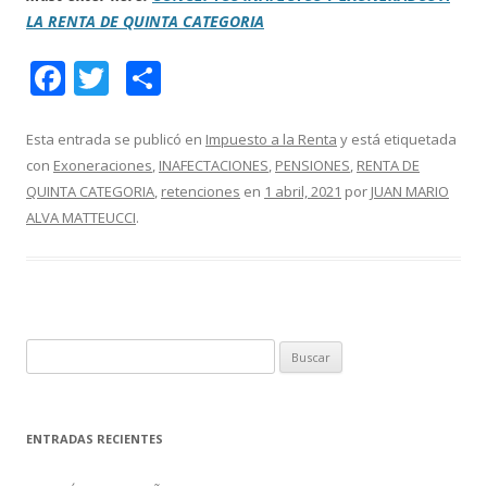
LA RENTA DE QUINTA CATEGORIA
F
T
C
ac
w
o
e
itt
m
Esta entrada se publicó en
Impuesto a la Renta
y está etiquetada
con
Exoneraciones
,
INAFECTACIONES
,
PENSIONES
,
RENTA DE
b
er
p
QUINTA CATEGORIA
,
retenciones
en
1 abril, 2021
por
JUAN MARIO
o
ar
ALVA MATTEUCCI
.
o
ti
k
r
B
u
s
c
ENTRADAS RECIENTES
a
r