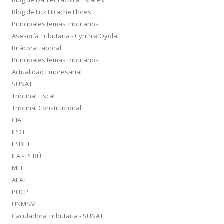
Blog de Daniel Yacolca Estares
Blog de Luz Hirache Flores
Principales temas tributarios
Asesoría Tributaria - Cynthia Oyola
Bitácora Laboral
Principales temas tributarios
Actualidad Empresarial
SUNAT
Tribunal Fiscal
Tribunal Constitucional
CIAT
IPDT
IPIDET
IFA - PERÚ
MEF
AEAT
PUCP
UNMSM
Caculadora Tributaria - SUNAT