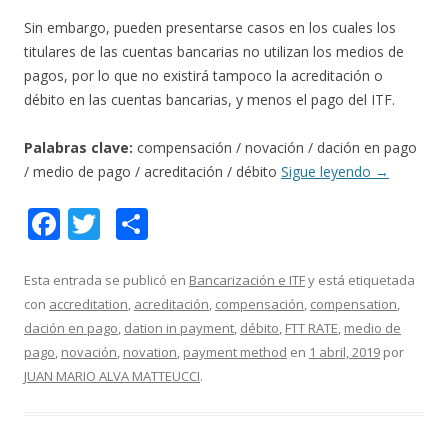
Sin embargo, pueden presentarse casos en los cuales los
titulares de las cuentas bancarias no utilizan los medios de
pagos, por lo que no existirá tampoco la acreditación o
débito en las cuentas bancarias, y menos el pago del ITF.
Palabras clave:
compensación / novación / dación en pago
/ medio de pago / acreditación / débito
Sigue leyendo
→
F
T
C
ac
w
o
e
itt
m
Esta entrada se publicó en
Bancarización e ITF
y está etiquetada
con
accreditation
,
acreditación
,
compensación
,
compensation
,
b
er
p
dación en pago
,
dation in payment
,
débito
,
FTT RATE
,
medio de
o
ar
pago
,
novación
,
novation
,
payment method
en
1 abril, 2019
por
o
ti
JUAN MARIO ALVA MATTEUCCI
.
k
r