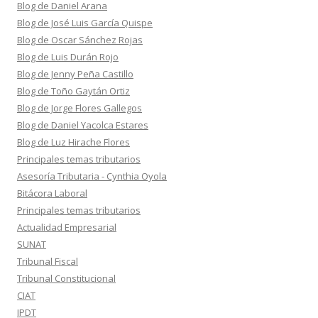
Blog de Daniel Arana
Blog de José Luis García Quispe
Blog de Oscar Sánchez Rojas
Blog de Luis Durán Rojo
Blog de Jenny Peña Castillo
Blog de Toño Gaytán Ortiz
Blog de Jorge Flores Gallegos
Blog de Daniel Yacolca Estares
Blog de Luz Hirache Flores
Principales temas tributarios
Asesoría Tributaria - Cynthia Oyola
Bitácora Laboral
Principales temas tributarios
Actualidad Empresarial
SUNAT
Tribunal Fiscal
Tribunal Constitucional
CIAT
IPDT