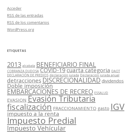
Acceder
RSS
de las entradas
RSS
de los comentarios
WordPress.org
ETIQUETAS
2013
BENEFICIARIO FINAL
alcabala
COVID-19
cuarta categoria
COBRANZA DUDOSA
DAOT
DECLARACIÓN DE PREDIOS
declaración jurada
Declaración jurada anual
DISCRECIONALIDAD
detracciones
dividendos
Doble imposición
EMBARCACIONES DE RECREO
ESSALUD
Evasión Tributaria
EVASION
IGV
fiscalización
FRACCIONAMIENTO
gasto
impuesto a la renta
Impuesto Predial
Impuesto Vehícular