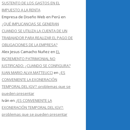
SUSTENTO DE LOS GASTOS EN EL
IMPUESTO A LA RENTA
Empresa de Diseño Web en Perú
en
¿QUÉ IMPLICANCIAS SE GENERAN
CUANDO SE UTILIZA LA CUENTA DE UN
TRABAJADOR PARA REALIZAR EL PAGO DE
OBLIGACIONES DE LA EMPRESA?
Alex Jesus Camacho Nuñez
en
EL
INCREMENTO PATRIMONIAL NO
JUSTIFICADO: ¿CUANDO SE CONFIGURA?
JUAN MARIO ALVA MATTEUCCI
en
¿ES
CONVENIENTE LA EXONERACIÓN
TEMPORAL DEL IGV?: problemas que se
pueden presentar
Iván
en
¿ES CONVENIENTE LA
EXONERACIÓN TEMPORAL DEL IGV?:
problemas que se pueden presentar