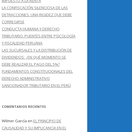
IMPUESTO A LA RENTA
LA CONFISCACIÓN SILENCIOSA DE LAS
DETRACCIONES: UNA RIGIDEZ QUE DEBE
CORREGIRSE
CONDUCTA HUMANA Y DERECHO
TRIBUTARIO: PUENTES ENTRE PSICOLOGÍA
Y FISCALIDAD PERUANA
LAS SUCURSALES Y LA DISTRIBUCIÓN DE
DIVIDENDOS: ¿EN QUÉ MOMENTO SE
DEBE REALIZAR EL PAGO DEL 5%?
FUNDAMENTOS CONSTITUCIONALES DEL
DERECHO ADMINISTRATIVO
SANCIONADOR TRIBUTARIO EN EL PERÚ
COMENTARIOS RECIENTES
Wilmer García
en
EL PRINCIPIO DE
CAUSALIDAD Y SU IMPLICANCIA EN EL