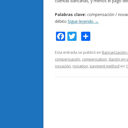
cuentas bancarias, y menos el pago del
Palabras clave:
compensación / novaci
débito
Sigue leyendo
→
F
T
C
ac
w
o
e
itt
m
Esta entrada se publicó en
Bancarización 
compensación
,
compensation
,
dación en 
b
er
p
novación
,
novation
,
payment method
en
1
o
ar
o
ti
k
r