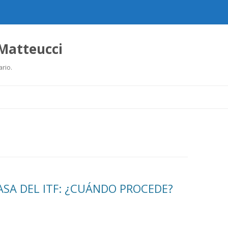
 Matteucci
ario.
Ir
al
contenido
ASA DEL ITF: ¿CUÁNDO PROCEDE?