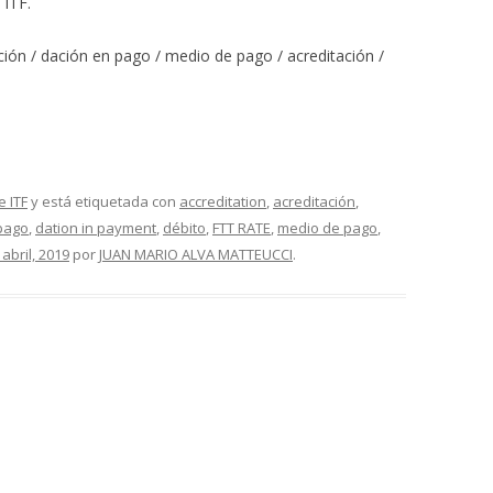
 ITF.
ón / dación en pago / medio de pago / acreditación /
e ITF
y está etiquetada con
accreditation
,
acreditación
,
pago
,
dation in payment
,
débito
,
FTT RATE
,
medio de pago
,
 abril, 2019
por
JUAN MARIO ALVA MATTEUCCI
.