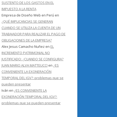
SUSTENTO DE LOS GASTOS EN EL
IMPUESTO A LA RENTA
Empresa de Diseño Web en Perú
en
¿QUÉ IMPLICANCIAS SE GENERAN
CUANDO SE UTILIZA LA CUENTA DE UN
TRABAJADOR PARA REALIZAR EL PAGO DE
OBLIGACIONES DE LA EMPRESA?
Alex Jesus Camacho Nuñez
en
EL
INCREMENTO PATRIMONIAL NO
JUSTIFICADO: ¿CUANDO SE CONFIGURA?
JUAN MARIO ALVA MATTEUCCI
en
¿ES
CONVENIENTE LA EXONERACIÓN
TEMPORAL DEL IGV?: problemas que se
pueden presentar
Iván
en
¿ES CONVENIENTE LA
EXONERACIÓN TEMPORAL DEL IGV?:
problemas que se pueden presentar