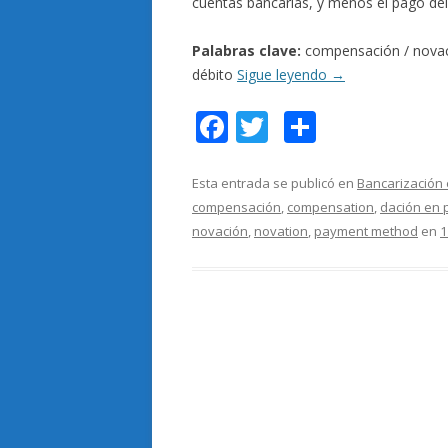
cuentas bancarias, y menos el pago del
Palabras clave:
compensación / novaci
débito
Sigue leyendo
→
F
T
C
ac
w
o
e
itt
m
Esta entrada se publicó en
Bancarización 
compensación
,
compensation
,
dación en 
b
er
p
novación
,
novation
,
payment method
en
1
o
ar
o
ti
k
r