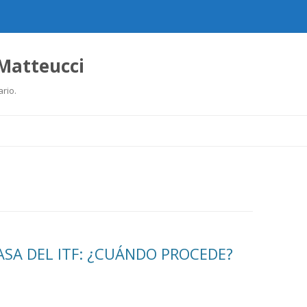
 Matteucci
ario.
Ir
al
contenido
ASA DEL ITF: ¿CUÁNDO PROCEDE?