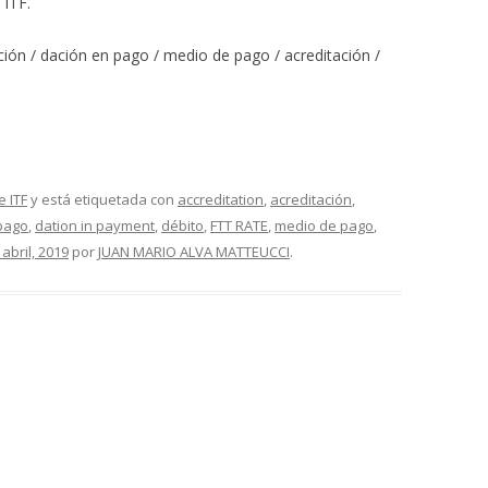
 ITF.
ón / dación en pago / medio de pago / acreditación /
e ITF
y está etiquetada con
accreditation
,
acreditación
,
pago
,
dation in payment
,
débito
,
FTT RATE
,
medio de pago
,
 abril, 2019
por
JUAN MARIO ALVA MATTEUCCI
.