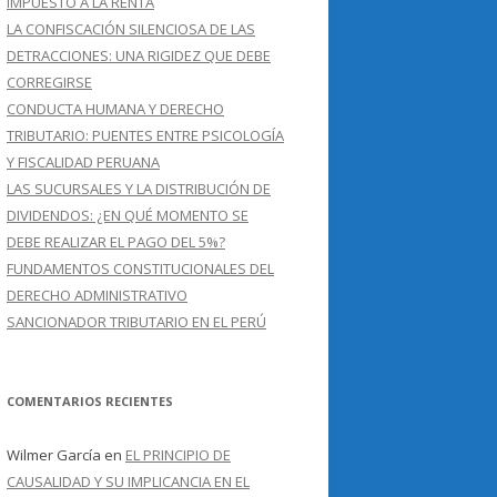
IMPUESTO A LA RENTA
LA CONFISCACIÓN SILENCIOSA DE LAS
DETRACCIONES: UNA RIGIDEZ QUE DEBE
CORREGIRSE
CONDUCTA HUMANA Y DERECHO
TRIBUTARIO: PUENTES ENTRE PSICOLOGÍA
Y FISCALIDAD PERUANA
LAS SUCURSALES Y LA DISTRIBUCIÓN DE
DIVIDENDOS: ¿EN QUÉ MOMENTO SE
DEBE REALIZAR EL PAGO DEL 5%?
FUNDAMENTOS CONSTITUCIONALES DEL
DERECHO ADMINISTRATIVO
SANCIONADOR TRIBUTARIO EN EL PERÚ
COMENTARIOS RECIENTES
Wilmer García
en
EL PRINCIPIO DE
CAUSALIDAD Y SU IMPLICANCIA EN EL