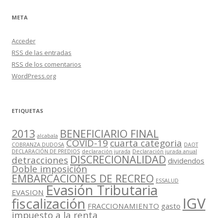
META
Acceder
RSS
de las entradas
RSS
de los comentarios
WordPress.org
ETIQUETAS
2013
BENEFICIARIO FINAL
alcabala
COVID-19
cuarta categoria
COBRANZA DUDOSA
DAOT
DECLARACIÓN DE PREDIOS
declaración jurada
Declaración jurada anual
DISCRECIONALIDAD
detracciones
dividendos
Doble imposición
EMBARCACIONES DE RECREO
ESSALUD
Evasión Tributaria
EVASION
IGV
fiscalización
FRACCIONAMIENTO
gasto
impuesto a la renta