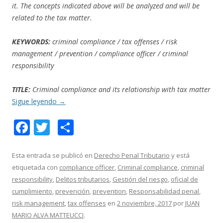
it. The concepts indicated above will be analyzed and will be
related to the tax matter.
KEYWORDS:
criminal compliance / tax offenses / risk
management / prevention / compliance officer / criminal
responsibility
TITLE:
Criminal compliance and its relationship with tax matter
Sigue leyendo
→
F
T
C
ac
w
o
e
itt
m
Esta entrada se publicó en
Derecho Penal Tributario
y está
etiquetada con
compliance officer
,
Criminal compliance
,
criminal
b
er
p
responsibility
,
Delitos tributarios
,
Gestión del riesgo
,
oficial de
o
ar
cumplimiento
,
prevención
,
prevention
,
Responsabilidad penal
,
o
ti
risk management
,
tax offenses
en
2 noviembre, 2017
por
JUAN
MARIO ALVA MATTEUCCI
.
k
r