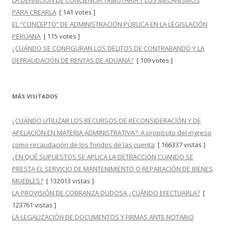
LA DEFINICIÓN DE CONCIENCIA TRIBUTARIA Y LOS MECANISMOS
PARA CREARLA
[ 141 votes ]
EL “CONCEPTO” DE ADMINISTRACIÓN PÚBLICA EN LA LEGISLACIÓN
PERUANA
[ 115 votes ]
¿CUÁNDO SE CONFIGURAN LOS DELITOS DE CONTRABANDO Y LA
DEFRAUDACIÓN DE RENTAS DE ADUANA?
[ 109 votes ]
MÁS VISITADOS
¿CUÁNDO UTILIZAR LOS RECURSOS DE RECONSIDERACIÓN Y DE
APELACIÓN EN MATERIA ADMINISTRATIVA?: A propósito del ingreso
como recaudación de los fondos de las cuenta
[ 166337 vistas ]
¿EN QUÉ SUPUESTOS SE APLICA LA DETRACCIÓN CUANDO SE
PRESTA EL SERVICIO DE MANTENIMIENTO O REPARACIÓN DE BIENES
MUEBLES?
[ 132013 vistas ]
LA PROVISIÓN DE COBRANZA DUDOSA ¿CUÁNDO EFECTUARLA?
[
123761 vistas ]
LA LEGALIZACIÓN DE DOCUMENTOS Y FIRMAS ANTE NOTARIO