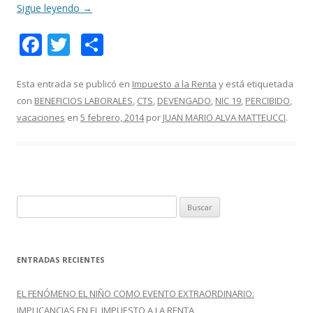
Sigue leyendo
→
F
T
C
ac
w
o
e
itt
m
Esta entrada se publicó en
Impuesto a la Renta
y está etiquetada
con
BENEFICIOS LABORALES
,
CTS
,
DEVENGADO
,
NIC 19
,
PERCIBIDO
,
b
er
p
vacaciones
en
5 febrero, 2014
por
JUAN MARIO ALVA MATTEUCCI
.
o
ar
o
ti
k
r
B
u
s
c
ENTRADAS RECIENTES
a
r
EL FENÓMENO EL NIÑO COMO EVENTO EXTRAORDINARIO:
:
IMPLICANCIAS EN EL IMPUESTO A LA RENTA