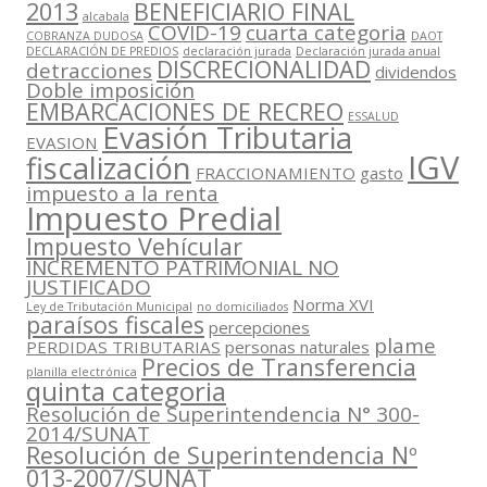
2013
BENEFICIARIO FINAL
alcabala
COVID-19
cuarta categoria
COBRANZA DUDOSA
DAOT
DECLARACIÓN DE PREDIOS
declaración jurada
Declaración jurada anual
DISCRECIONALIDAD
detracciones
dividendos
Doble imposición
EMBARCACIONES DE RECREO
ESSALUD
Evasión Tributaria
EVASION
IGV
fiscalización
FRACCIONAMIENTO
gasto
impuesto a la renta
Impuesto Predial
Impuesto Vehícular
INCREMENTO PATRIMONIAL NO
JUSTIFICADO
Norma XVI
Ley de Tributación Municipal
no domiciliados
paraísos fiscales
percepciones
plame
PERDIDAS TRIBUTARIAS
personas naturales
Precios de Transferencia
planilla electrónica
quinta categoria
Resolución de Superintendencia N° 300-
2014/SUNAT
Resolución de Superintendencia Nº
013-2007/SUNAT