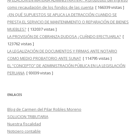
APELACIÓN EN MATERIA ADMINISTRATIVA?: A propósito del ingreso
como recaudación de los fondos de las cuenta
[ 166339 vistas ]
¿EN QUÉ SUPUESTOS SE APLICA LA DETRACCIÓN CUANDO SE
PRESTA EL SERVICIO DE MANTENIMIENTO O REPARACIÓN DE BIENES
MUEBLES?
[ 132037 vistas ]
LA PROVISIÓN DE COBRANZA DUDOSA ¿CUÁNDO EFECTUARLA?
[
123762 vistas ]
LA LEGALIZACIÓN DE DOCUMENTOS Y FIRMAS ANTE NOTARIO
COMO MEDIO PROBATORIO ANTE SUNAT
[ 114795 vistas ]
EL “CONCEPTO” DE ADMINISTRACIÓN PÚBLICA EN LA LEGISLACIÓN
PERUANA
[ 93039 vistas ]
ENLACES
Blog de Carmen del Pilar Robles Moreno
SOLUCION TRIBUTARIA
Nuestra fiscalidad
Noticiero contable