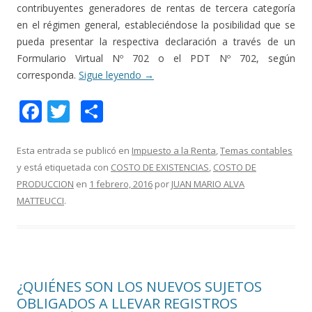
contribuyentes generadores de rentas de tercera categoría
en el régimen general, estableciéndose la posibilidad que se
pueda presentar la respectiva declaración a través de un
Formulario Virtual Nº 702 o el PDT Nº 702, según
corresponda.
Sigue leyendo
→
F
T
C
ac
w
o
e
itt
m
Esta entrada se publicó en
Impuesto a la Renta
,
Temas contables
y está etiquetada con
COSTO DE EXISTENCIAS
,
COSTO DE
b
er
p
PRODUCCION
en
1 febrero, 2016
por
JUAN MARIO ALVA
o
ar
MATTEUCCI
.
o
ti
k
r
¿QUIÉNES SON LOS NUEVOS SUJETOS
OBLIGADOS A LLEVAR REGISTROS