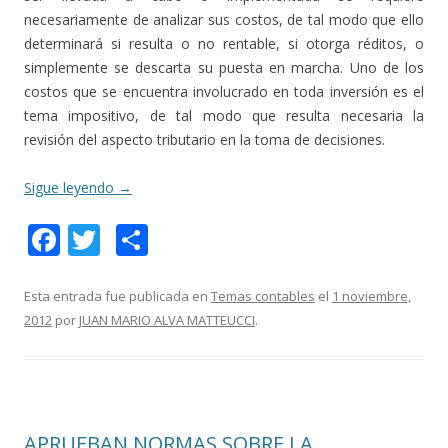
necesariamente de analizar sus costos, de tal modo que ello
determinará si resulta o no rentable, si otorga réditos, o
simplemente se descarta su puesta en marcha. Uno de los
costos que se encuentra involucrado en toda inversión es el
tema impositivo, de tal modo que resulta necesaria la
revisión del aspecto tributario en la toma de decisiones.
Sigue leyendo
→
F
T
C
ac
w
o
e
itt
m
Esta entrada fue publicada en
Temas contables
el
1 noviembre,
2012
por
JUAN MARIO ALVA MATTEUCCI
.
b
er
p
o
ar
o
ti
k
r
APRUEBAN NORMAS SOBRE LA