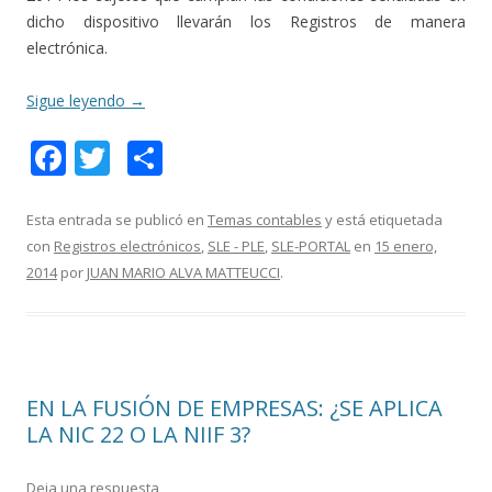
dicho dispositivo llevarán los Registros de manera
electrónica.
Sigue leyendo
→
F
T
C
ac
w
o
e
itt
m
Esta entrada se publicó en
Temas contables
y está etiquetada
con
Registros electrónicos
,
SLE - PLE
,
SLE-PORTAL
en
15 enero,
b
er
p
2014
por
JUAN MARIO ALVA MATTEUCCI
.
o
ar
o
ti
k
r
EN LA FUSIÓN DE EMPRESAS: ¿SE APLICA
LA NIC 22 O LA NIIF 3?
Deja una respuesta