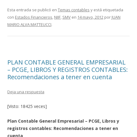
ac
w
o
e
itt
m
Esta entrada se publicó en
Temas contables
y está etiquetada
con
Estados Financieros
,
NIIF
,
SMV
en
14 mayo, 2012
por
JUAN
b
er
p
MARIO ALVA MATTEUCCI
.
o
ar
o
ti
k
r
PLAN CONTABLE GENERAL EMPRESARIAL
– PCGE, LIBROS Y REGISTROS CONTABLES:
Recomendaciones a tener en cuenta
Deja una respuesta
[Visto: 18425 veces]
Plan Contable General Empresarial – PCGE, Libros y
registros contables: Recomendaciones a tener en
cuenta