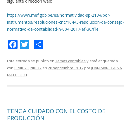
siguiente dirección web:
https://www.mef.gob.pe/es/normatividad-sp-2134/por-
instrumentos/resoluciones-cnc/16443-resolucion-de-consejo-
normativo-de-contabilidad-n-004-2017-ef-30/file
F
T
C
ac
w
o
e
itt
m
Esta entrada se publicó en
Temas contables
y está etiquetada
con
CINIIF 23
,
NIIF 17
en
28 septiembre, 2017
por
JUAN MARIO ALVA
b
er
p
MATTEUCCI
.
o
ar
o
ti
k
r
TENGA CUIDADO CON EL COSTO DE
PRODUCCIÓN