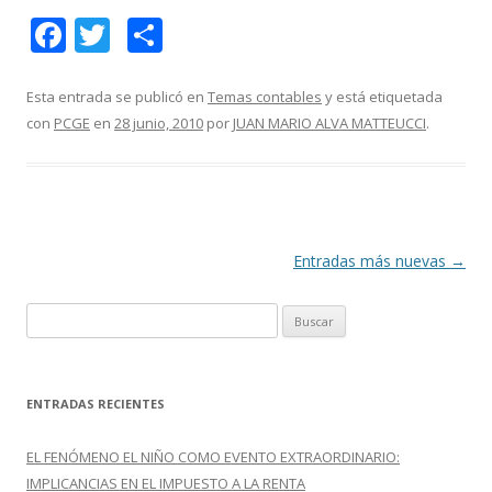
F
T
C
ac
w
o
e
itt
m
Esta entrada se publicó en
Temas contables
y está etiquetada
con
PCGE
en
28 junio, 2010
por
JUAN MARIO ALVA MATTEUCCI
.
b
er
p
o
ar
o
ti
k
r
Navegación
Entradas más nuevas
→
de
B
entradas
u
s
c
ENTRADAS RECIENTES
a
r
EL FENÓMENO EL NIÑO COMO EVENTO EXTRAORDINARIO:
:
IMPLICANCIAS EN EL IMPUESTO A LA RENTA