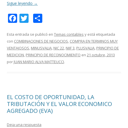
Sigue leyendo
→
F
T
C
ac
w
o
e
itt
m
Esta entrada se publicó en
Temas contables
y está etiquetada
con
COMBINACIONES DE NEGOCIOS
,
COMPRA EN TERMINOS MUY
b
er
p
VENTAJOSOS
,
MINUSVALIA
,
NIC 22
,
NIIF 3
,
PLUSVALIA
,
PRINCIPIO DE
o
ar
MEDICION
,
PRINCIPIO DE RECONOCIMIENTO
en
21 octubre, 2013
o
ti
por
JUAN MARIO ALVA MATTEUCCI
.
k
r
EL COSTO DE OPORTUNIDAD, LA
TRIBUTACIÓN Y EL VALOR ECONOMICO
AGREGADO (EVA)
Deja una respuesta