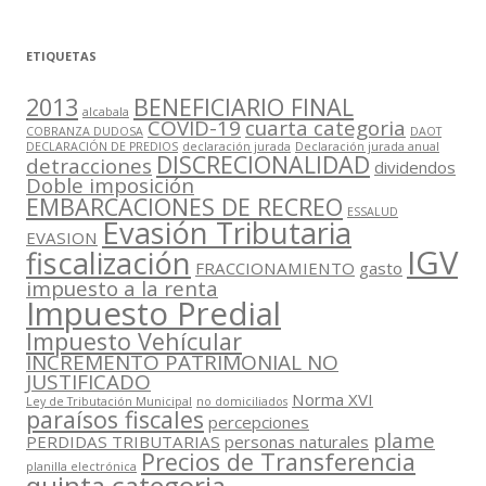
ETIQUETAS
2013
BENEFICIARIO FINAL
alcabala
COVID-19
cuarta categoria
COBRANZA DUDOSA
DAOT
DECLARACIÓN DE PREDIOS
declaración jurada
Declaración jurada anual
DISCRECIONALIDAD
detracciones
dividendos
Doble imposición
EMBARCACIONES DE RECREO
ESSALUD
Evasión Tributaria
EVASION
IGV
fiscalización
FRACCIONAMIENTO
gasto
impuesto a la renta
Impuesto Predial
Impuesto Vehícular
INCREMENTO PATRIMONIAL NO
JUSTIFICADO
Norma XVI
Ley de Tributación Municipal
no domiciliados
paraísos fiscales
percepciones
plame
PERDIDAS TRIBUTARIAS
personas naturales
Precios de Transferencia
planilla electrónica
quinta categoria