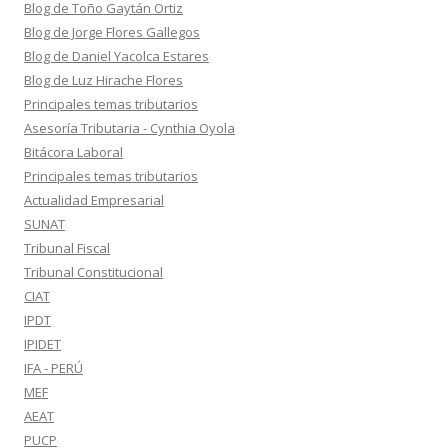
Blog de Toño Gaytán Ortiz
Blog de Jorge Flores Gallegos
Blog de Daniel Yacolca Estares
Blog de Luz Hirache Flores
Principales temas tributarios
Asesoría Tributaria - Cynthia Oyola
Bitácora Laboral
Principales temas tributarios
Actualidad Empresarial
SUNAT
Tribunal Fiscal
Tribunal Constitucional
CIAT
IPDT
IPIDET
IFA - PERÚ
MEF
AEAT
PUCP