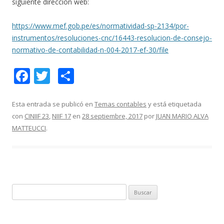
siguiente dirección web:
https://www.mef.gob.pe/es/normatividad-sp-2134/por-
instrumentos/resoluciones-cnc/16443-resolucion-de-consejo-
normativo-de-contabilidad-n-004-2017-ef-30/file
F
T
C
ac
w
o
e
itt
m
Esta entrada se publicó en
Temas contables
y está etiquetada
con
CINIIF 23
,
NIIF 17
en
28 septiembre, 2017
por
JUAN MARIO ALVA
b
er
p
MATTEUCCI
.
o
ar
o
ti
k
r
B
u
s