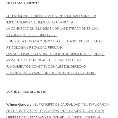
c
ENTRADAS RECIENTES
a
r
EL FENÓMENO EL NIÑO COMO EVENTO EXTRAORDINARIO:
:
IMPLICANCIAS EN EL IMPUESTO A LA RENTA
LA CONFISCACIÓN SILENCIOSA DE LAS DETRACCIONES: UNA
RIGIDEZ QUE DEBE CORREGIRSE
CONDUCTA HUMANA Y DERECHO TRIBUTARIO: PUENTES ENTRE
PSICOLOGÍA Y FISCALIDAD PERUANA
LAS SUCURSALES Y LA DISTRIBUCIÓN DE DIVIDENDOS: ¿EN QUÉ
MOMENTO SE DEBE REALIZAR EL PAGO DEL 5%?
FUNDAMENTOS CONSTITUCIONALES DEL DERECHO
ADMINISTRATIVO SANCIONADOR TRIBUTARIO EN EL PERÚ
COMENTARIOS RECIENTES
Wilmer García
en
EL PRINCIPIO DE CAUSALIDAD Y SU IMPLICANCIA
EN EL SUSTENTO DE LOS GASTOS EN EL IMPUESTO A LA RENTA
Empresa de Diseño Web en Perú
en
¿QUÉ IMPLICANCIAS SE