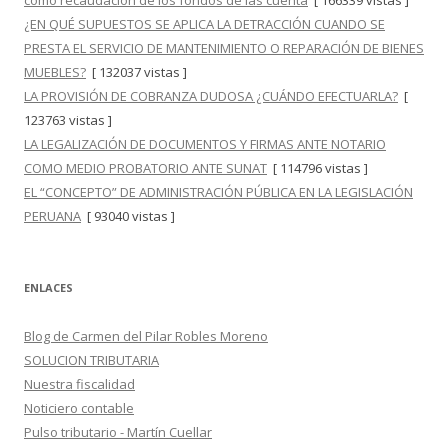
como recaudación de los fondos de las cuenta
[ 166339 vistas ]
¿EN QUÉ SUPUESTOS SE APLICA LA DETRACCIÓN CUANDO SE
PRESTA EL SERVICIO DE MANTENIMIENTO O REPARACIÓN DE BIENES
MUEBLES?
[ 132037 vistas ]
LA PROVISIÓN DE COBRANZA DUDOSA ¿CUÁNDO EFECTUARLA?
[
123763 vistas ]
LA LEGALIZACIÓN DE DOCUMENTOS Y FIRMAS ANTE NOTARIO
COMO MEDIO PROBATORIO ANTE SUNAT
[ 114796 vistas ]
EL “CONCEPTO” DE ADMINISTRACIÓN PÚBLICA EN LA LEGISLACIÓN
PERUANA
[ 93040 vistas ]
ENLACES
Blog de Carmen del Pilar Robles Moreno
SOLUCION TRIBUTARIA
Nuestra fiscalidad
Noticiero contable
Pulso tributario - Martín Cuellar