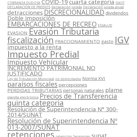
COVID-19
cuarta categoria
COBRANZA DUDOSA
DAOT
DECLARACIÓN DE PREDIOS
declaración jurada
Declaración jurada anual
DISCRECIONALIDAD
detracciones
dividendos
Doble imposición
EMBARCACIONES DE RECREO
ESSALUD
Evasión Tributaria
EVASION
IGV
fiscalización
FRACCIONAMIENTO
gasto
impuesto a la renta
Impuesto Predial
Impuesto Vehícular
INCREMENTO PATRIMONIAL NO
JUSTIFICADO
Norma XVI
Ley de Tributación Municipal
no domiciliados
paraísos fiscales
percepciones
plame
PERDIDAS TRIBUTARIAS
personas naturales
Precios de Transferencia
planilla electrónica
quinta categoria
Resolución de Superintendencia N° 300-
2014/SUNAT
Resolución de Superintendencia Nº
013-2007/SUNAT
retenciones
sunat
retención
Serenazgo