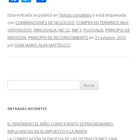
ac
w
o
e
itt
m
Esta entrada se publicó en
Temas contables
y está etiquetada
con
COMBINACIONES DE NEGOCIOS
,
COMPRA EN TERMINOS MUY
b
er
p
VENTAJOSOS
,
MINUSVALIA
,
NIC 22
,
NIIF 3
,
PLUSVALIA
,
PRINCIPIO DE
o
ar
MEDICION
,
PRINCIPIO DE RECONOCIMIENTO
en
21 octubre, 2013
o
ti
por
JUAN MARIO ALVA MATTEUCCI
.
k
r
B
u
s
c
ENTRADAS RECIENTES
a
r
EL FENÓMENO EL NIÑO COMO EVENTO EXTRAORDINARIO:
:
IMPLICANCIAS EN EL IMPUESTO A LA RENTA
LA CONFISCACIÓN SILENCIOSA DE LAS DETRACCIONES: UNA