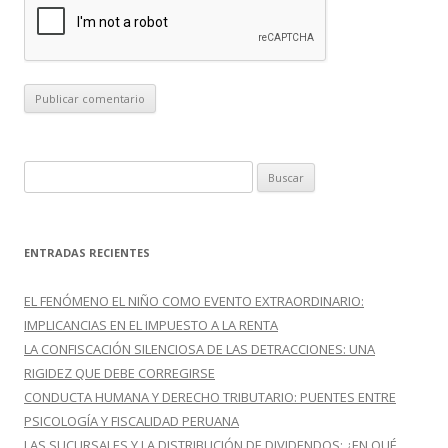
B
u
s
c
ENTRADAS RECIENTES
a
r
EL FENÓMENO EL NIÑO COMO EVENTO EXTRAORDINARIO:
:
IMPLICANCIAS EN EL IMPUESTO A LA RENTA
LA CONFISCACIÓN SILENCIOSA DE LAS DETRACCIONES: UNA
RIGIDEZ QUE DEBE CORREGIRSE
CONDUCTA HUMANA Y DERECHO TRIBUTARIO: PUENTES ENTRE
PSICOLOGÍA Y FISCALIDAD PERUANA
LAS SUCURSALES Y LA DISTRIBUCIÓN DE DIVIDENDOS: ¿EN QUÉ