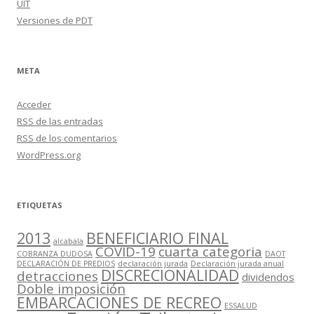
UIT
Versiones de PDT
META
Acceder
RSS
de las entradas
RSS
de los comentarios
WordPress.org
ETIQUETAS
2013
BENEFICIARIO FINAL
alcabala
COVID-19
cuarta categoria
COBRANZA DUDOSA
DAOT
DECLARACIÓN DE PREDIOS
declaración jurada
Declaración jurada anual
DISCRECIONALIDAD
detracciones
dividendos
Doble imposición
EMBARCACIONES DE RECREO
ESSALUD