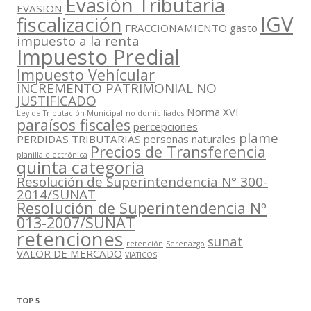
Evasión Tributaria
EVASION
IGV
fiscalización
FRACCIONAMIENTO
gasto
impuesto a la renta
Impuesto Predial
Impuesto Vehícular
INCREMENTO PATRIMONIAL NO
JUSTIFICADO
Norma XVI
Ley de Tributación Municipal
no domiciliados
paraísos fiscales
percepciones
plame
PERDIDAS TRIBUTARIAS
personas naturales
Precios de Transferencia
planilla electrónica
quinta categoria
Resolución de Superintendencia N° 300-
2014/SUNAT
Resolución de Superintendencia Nº
013-2007/SUNAT
retenciones
sunat
retención
Serenazgo
VALOR DE MERCADO
VIATICOS
TOP 5