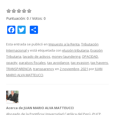
Puntuación:
0
/ Votos:
0
F
T
C
ac
w
o
e
itt
m
Esta entrada se publicó en
Impuesto a la Renta
,
Tributación
Internacional
y está etiquetada con
elusión tributaria
,
Evasión
b
er
p
Tributaria
,
lavado de activos
,
money laundering
,
OPACIDAD
,
o
ar
opacity
,
paraísos fiscales
,
tax avoidance
,
tax evasion
,
tax havens
,
o
ti
TRANSPARENCIA
,
transparency
en
2 noviembre, 2021
por
JUAN
MARIO ALVA MATTEUCCI
.
k
r
Acerca de JUAN MARIO ALVA MATTEUCCI
Abogado de la Pontificia Universidad Católica del Perú -PUCP.