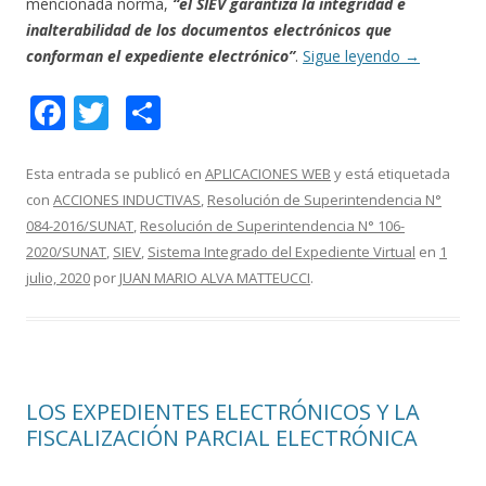
mencionada norma,
“el SIEV garantiza la integridad e
inalterabilidad de los documentos electrónicos que
conforman el expediente electrónico”
.
Sigue leyendo
→
F
T
C
ac
w
o
e
itt
m
Esta entrada se publicó en
APLICACIONES WEB
y está etiquetada
con
ACCIONES INDUCTIVAS
,
Resolución de Superintendencia N°
b
er
p
084-2016/SUNAT
,
Resolución de Superintendencia N° 106-
o
ar
2020/SUNAT
,
SIEV
,
Sistema Integrado del Expediente Virtual
en
1
o
ti
julio, 2020
por
JUAN MARIO ALVA MATTEUCCI
.
k
r
LOS EXPEDIENTES ELECTRÓNICOS Y LA
FISCALIZACIÓN PARCIAL ELECTRÓNICA