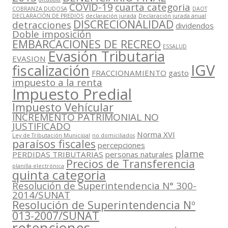
COVID-19
cuarta categoria
COBRANZA DUDOSA
DAOT
DECLARACIÓN DE PREDIOS
declaración jurada
Declaración jurada anual
DISCRECIONALIDAD
detracciones
dividendos
Doble imposición
EMBARCACIONES DE RECREO
ESSALUD
Evasión Tributaria
EVASION
IGV
fiscalización
FRACCIONAMIENTO
gasto
impuesto a la renta
Impuesto Predial
Impuesto Vehícular
INCREMENTO PATRIMONIAL NO
JUSTIFICADO
Norma XVI
Ley de Tributación Municipal
no domiciliados
paraísos fiscales
percepciones
plame
PERDIDAS TRIBUTARIAS
personas naturales
Precios de Transferencia
planilla electrónica
quinta categoria
Resolución de Superintendencia N° 300-
2014/SUNAT
Resolución de Superintendencia Nº
013-2007/SUNAT
retenciones