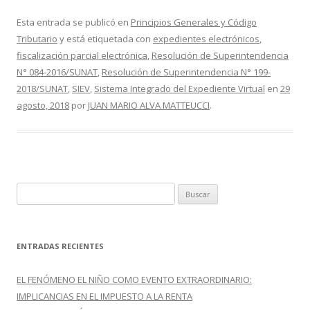
ac
w
o
e
itt
m
Esta entrada se publicó en
Principios Generales y Código
Tributario
y está etiquetada con
expedientes electrónicos
,
b
er
p
fiscalización parcial electrónica
,
Resolución de Superintendencia
o
ar
N° 084-2016/SUNAT
,
Resolución de Superintendencia N° 199-
o
ti
2018/SUNAT
,
SIEV
,
Sistema Integrado del Expediente Virtual
en
29
agosto, 2018
por
JUAN MARIO ALVA MATTEUCCI
.
k
r
B
u
s
c
ENTRADAS RECIENTES
a
r
EL FENÓMENO EL NIÑO COMO EVENTO EXTRAORDINARIO:
:
IMPLICANCIAS EN EL IMPUESTO A LA RENTA