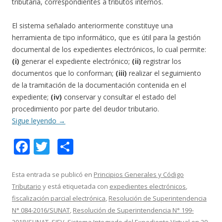
tributaria, correspondientes a tributos internos.
El sistema señalado anteriormente constituye una
herramienta de tipo informático, que es útil para la gestión
documental de los expedientes electrónicos, lo cual permite:
(i)
generar el expediente electrónico;
(ii)
registrar los
documentos que lo conforman;
(iii)
realizar el seguimiento
de la tramitación de la documentación contenida en el
expediente;
(iv)
conservar y consultar el estado del
procedimiento por parte del deudor tributario.
Sigue leyendo
→
F
T
C
ac
w
o
e
itt
m
Esta entrada se publicó en
Principios Generales y Código
Tributario
y está etiquetada con
expedientes electrónicos
,
b
er
p
fiscalización parcial electrónica
,
Resolución de Superintendencia
o
ar
N° 084-2016/SUNAT
,
Resolución de Superintendencia N° 199-