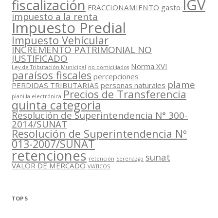
IGV
fiscalización
FRACCIONAMIENTO
gasto
impuesto a la renta
Impuesto Predial
Impuesto Vehícular
INCREMENTO PATRIMONIAL NO
JUSTIFICADO
Norma XVI
Ley de Tributación Municipal
no domiciliados
paraísos fiscales
percepciones
plame
PERDIDAS TRIBUTARIAS
personas naturales
Precios de Transferencia
planilla electrónica
quinta categoria
Resolución de Superintendencia N° 300-
2014/SUNAT
Resolución de Superintendencia Nº
013-2007/SUNAT
retenciones
sunat
retención
Serenazgo
VALOR DE MERCADO
VIATICOS
TOP 5