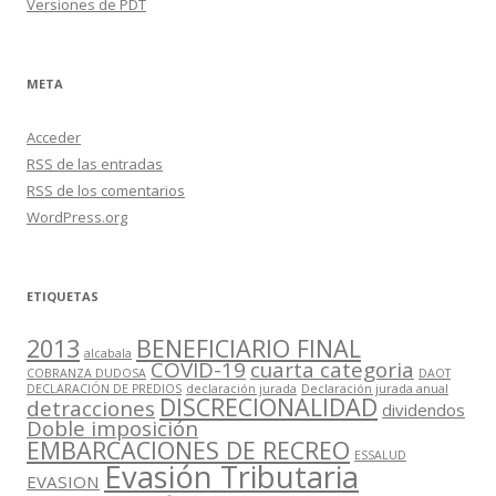
Versiones de PDT
META
Acceder
RSS
de las entradas
RSS
de los comentarios
WordPress.org
ETIQUETAS
2013
BENEFICIARIO FINAL
alcabala
COVID-19
cuarta categoria
COBRANZA DUDOSA
DAOT
DECLARACIÓN DE PREDIOS
declaración jurada
Declaración jurada anual
DISCRECIONALIDAD
detracciones
dividendos
Doble imposición
EMBARCACIONES DE RECREO
ESSALUD
Evasión Tributaria
EVASION