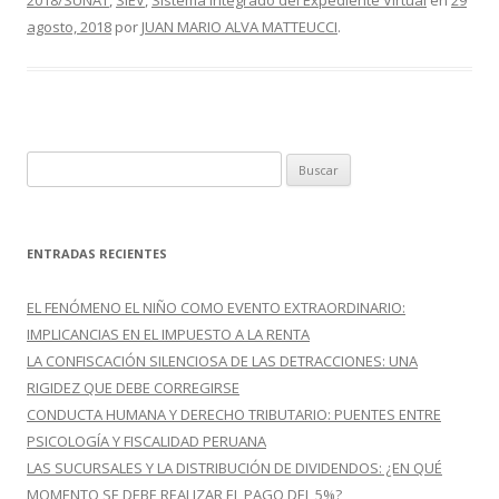
o
ti
2018/SUNAT
,
SIEV
,
Sistema Integrado del Expediente Virtual
en
29
agosto, 2018
por
JUAN MARIO ALVA MATTEUCCI
.
k
r
B
u
s
c
ENTRADAS RECIENTES
a
r
EL FENÓMENO EL NIÑO COMO EVENTO EXTRAORDINARIO:
:
IMPLICANCIAS EN EL IMPUESTO A LA RENTA
LA CONFISCACIÓN SILENCIOSA DE LAS DETRACCIONES: UNA
RIGIDEZ QUE DEBE CORREGIRSE
CONDUCTA HUMANA Y DERECHO TRIBUTARIO: PUENTES ENTRE
PSICOLOGÍA Y FISCALIDAD PERUANA
LAS SUCURSALES Y LA DISTRIBUCIÓN DE DIVIDENDOS: ¿EN QUÉ
MOMENTO SE DEBE REALIZAR EL PAGO DEL 5%?