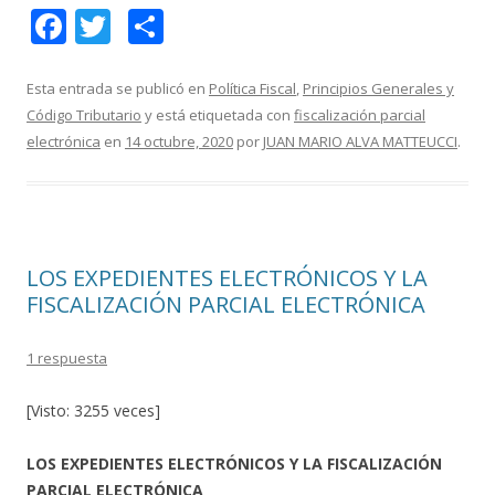
F
T
C
ac
w
o
e
itt
m
Esta entrada se publicó en
Política Fiscal
,
Principios Generales y
Código Tributario
y está etiquetada con
fiscalización parcial
b
er
p
electrónica
en
14 octubre, 2020
por
JUAN MARIO ALVA MATTEUCCI
.
o
ar
o
ti
k
r
LOS EXPEDIENTES ELECTRÓNICOS Y LA
FISCALIZACIÓN PARCIAL ELECTRÓNICA
1 respuesta
[Visto: 3255 veces]
LOS EXPEDIENTES ELECTRÓNICOS Y LA FISCALIZACIÓN
PARCIAL ELECTRÓNICA