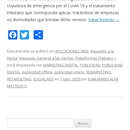
coyuntura de emergencia por el Covid-19 y el tratamiento
tributario que corresponda aplicar, tratándose de empresas
no domiciliadas que brindan dicho servicio.
Sigue leyendo
→
F
T
C
ac
w
o
e
itt
m
Esta entrada se publicó en
APLICACIONES WEB
,
Impuesto a la
Renta
,
Impuesto General a las Ventas
,
Plataformas Digitales
y
b
er
p
está etiquetada con
MARKETING DIGITAL
,
PUBLICIDAD
,
PUBLICIDAD
o
ar
DIGITAL
,
publicidad offline
,
publicidad online
,
REMARKETING
,
o
ti
RETARGETING
,
SOCIAL ADS
en
1 julio, 2020
por
JUAN MARIO ALVA
MATTEUCCI
.
k
r
B
u