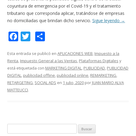
coyuntura de emergencia por el Covid-19 y el tratamiento
tributario que corresponda aplicar, tratándose de empresas
no domiciliadas que brindan dicho servicio.
Sigue leyendo
→
F
T
C
ac
w
o
e
itt
m
Esta entrada se publicó en
APLICACIONES WEB
,
Impuesto a la
Renta
,
Impuesto General a las Ventas
,
Plataformas Digitales
y
b
er
p
está etiquetada con
MARKETING DIGITAL
,
PUBLICIDAD
,
PUBLICIDAD
o
ar
DIGITAL
,
publicidad offline
,
publicidad online
,
REMARKETING
,
o
ti
RETARGETING
,
SOCIAL ADS
en
1 julio, 2020
por
JUAN MARIO ALVA
MATTEUCCI
.
k
r
B
u