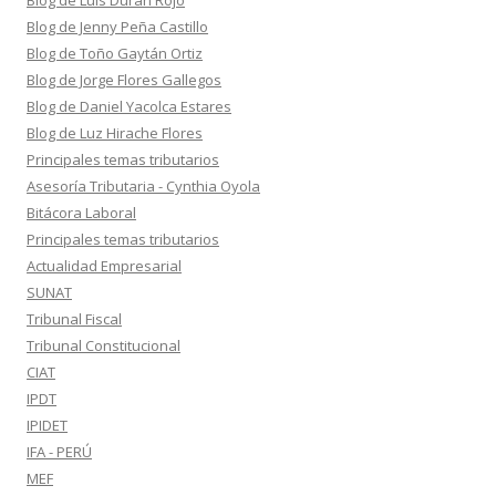
Blog de Luis Durán Rojo
Blog de Jenny Peña Castillo
Blog de Toño Gaytán Ortiz
Blog de Jorge Flores Gallegos
Blog de Daniel Yacolca Estares
Blog de Luz Hirache Flores
Principales temas tributarios
Asesoría Tributaria - Cynthia Oyola
Bitácora Laboral
Principales temas tributarios
Actualidad Empresarial
SUNAT
Tribunal Fiscal
Tribunal Constitucional
CIAT
IPDT
IPIDET
IFA - PERÚ
MEF