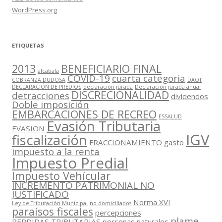
WordPress.org
ETIQUETAS
2013
BENEFICIARIO FINAL
alcabala
COVID-19
cuarta categoria
COBRANZA DUDOSA
DAOT
DECLARACIÓN DE PREDIOS
declaración jurada
Declaración jurada anual
DISCRECIONALIDAD
detracciones
dividendos
Doble imposición
EMBARCACIONES DE RECREO
ESSALUD
Evasión Tributaria
EVASION
IGV
fiscalización
FRACCIONAMIENTO
gasto
impuesto a la renta
Impuesto Predial
Impuesto Vehícular
INCREMENTO PATRIMONIAL NO
JUSTIFICADO
Norma XVI
Ley de Tributación Municipal
no domiciliados
paraísos fiscales
percepciones
plame
PERDIDAS TRIBUTARIAS
personas naturales