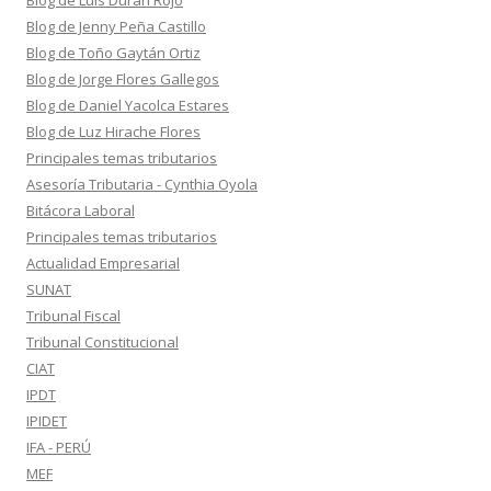
Blog de Luis Durán Rojo
Blog de Jenny Peña Castillo
Blog de Toño Gaytán Ortiz
Blog de Jorge Flores Gallegos
Blog de Daniel Yacolca Estares
Blog de Luz Hirache Flores
Principales temas tributarios
Asesoría Tributaria - Cynthia Oyola
Bitácora Laboral
Principales temas tributarios
Actualidad Empresarial
SUNAT
Tribunal Fiscal
Tribunal Constitucional
CIAT
IPDT
IPIDET
IFA - PERÚ
MEF