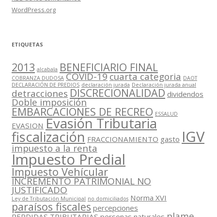
WordPress.org
ETIQUETAS
2013
BENEFICIARIO FINAL
alcabala
COVID-19
cuarta categoria
COBRANZA DUDOSA
DAOT
DECLARACIÓN DE PREDIOS
declaración jurada
Declaración jurada anual
DISCRECIONALIDAD
detracciones
dividendos
Doble imposición
EMBARCACIONES DE RECREO
ESSALUD
Evasión Tributaria
EVASION
IGV
fiscalización
FRACCIONAMIENTO
gasto
impuesto a la renta
Impuesto Predial
Impuesto Vehícular
INCREMENTO PATRIMONIAL NO
JUSTIFICADO
Norma XVI
Ley de Tributación Municipal
no domiciliados
paraísos fiscales
percepciones
plame
PERDIDAS TRIBUTARIAS
personas naturales