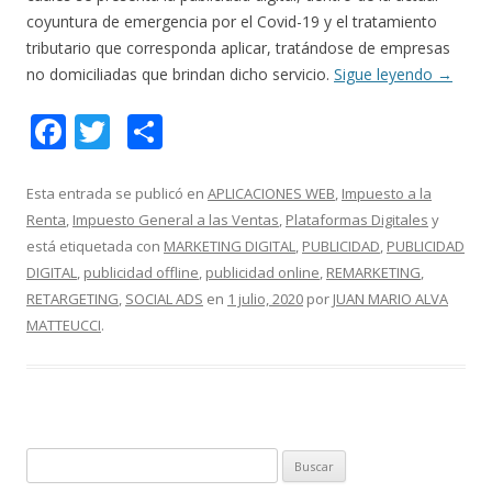
coyuntura de emergencia por el Covid-19 y el tratamiento
tributario que corresponda aplicar, tratándose de empresas
no domiciliadas que brindan dicho servicio.
Sigue leyendo
→
F
T
C
ac
w
o
e
itt
m
Esta entrada se publicó en
APLICACIONES WEB
,
Impuesto a la
Renta
,
Impuesto General a las Ventas
,
Plataformas Digitales
y
b
er
p
está etiquetada con
MARKETING DIGITAL
,
PUBLICIDAD
,
PUBLICIDAD
o
ar
DIGITAL
,
publicidad offline
,
publicidad online
,
REMARKETING
,
o
ti
RETARGETING
,
SOCIAL ADS
en
1 julio, 2020
por
JUAN MARIO ALVA
MATTEUCCI
.
k
r
B
u