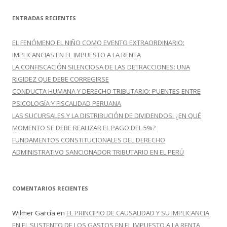
s
c
ENTRADAS RECIENTES
a
r
EL FENÓMENO EL NIÑO COMO EVENTO EXTRAORDINARIO:
:
IMPLICANCIAS EN EL IMPUESTO A LA RENTA
LA CONFISCACIÓN SILENCIOSA DE LAS DETRACCIONES: UNA
RIGIDEZ QUE DEBE CORREGIRSE
CONDUCTA HUMANA Y DERECHO TRIBUTARIO: PUENTES ENTRE
PSICOLOGÍA Y FISCALIDAD PERUANA
LAS SUCURSALES Y LA DISTRIBUCIÓN DE DIVIDENDOS: ¿EN QUÉ
MOMENTO SE DEBE REALIZAR EL PAGO DEL 5%?
FUNDAMENTOS CONSTITUCIONALES DEL DERECHO
ADMINISTRATIVO SANCIONADOR TRIBUTARIO EN EL PERÚ
COMENTARIOS RECIENTES
Wilmer García
en
EL PRINCIPIO DE CAUSALIDAD Y SU IMPLICANCIA
EN EL SUSTENTO DE LOS GASTOS EN EL IMPUESTO A LA RENTA