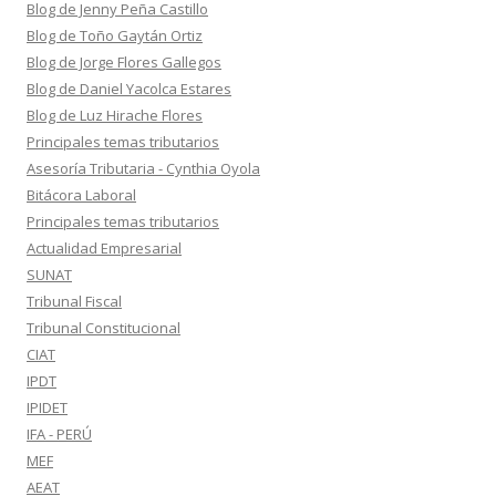
Blog de Jenny Peña Castillo
Blog de Toño Gaytán Ortiz
Blog de Jorge Flores Gallegos
Blog de Daniel Yacolca Estares
Blog de Luz Hirache Flores
Principales temas tributarios
Asesoría Tributaria - Cynthia Oyola
Bitácora Laboral
Principales temas tributarios
Actualidad Empresarial
SUNAT
Tribunal Fiscal
Tribunal Constitucional
CIAT
IPDT
IPIDET
IFA - PERÚ
MEF
AEAT