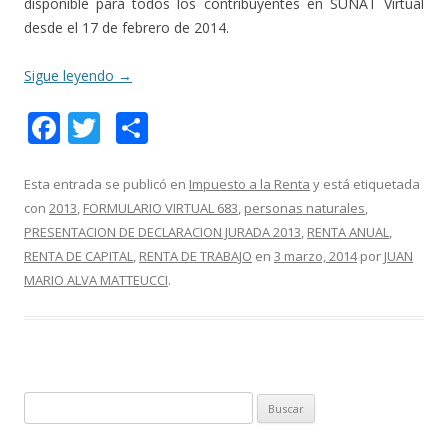
disponible para todos los contribuyentes en SUNAT Virtual
desde el 17 de febrero de 2014.
Sigue leyendo
→
F
T
C
ac
w
o
e
itt
m
Esta entrada se publicó en
Impuesto a la Renta
y está etiquetada
con
2013
,
FORMULARIO VIRTUAL 683
,
personas naturales
,
b
er
p
PRESENTACION DE DECLARACION JURADA 2013
,
RENTA ANUAL
,
o
ar
RENTA DE CAPITAL
,
RENTA DE TRABAJO
en
3 marzo, 2014
por
JUAN
o
ti
MARIO ALVA MATTEUCCI
.
k
r
B
u