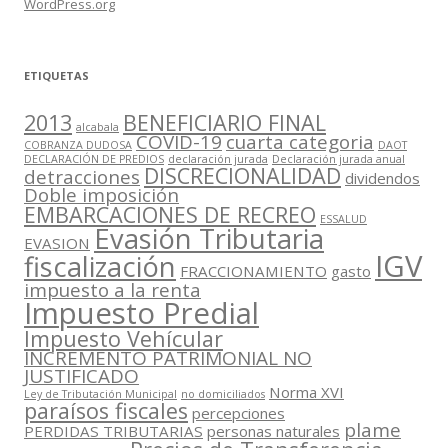
WordPress.org
ETIQUETAS
2013
BENEFICIARIO FINAL
alcabala
COVID-19
cuarta categoria
COBRANZA DUDOSA
DAOT
DECLARACIÓN DE PREDIOS
declaración jurada
Declaración jurada anual
DISCRECIONALIDAD
detracciones
dividendos
Doble imposición
EMBARCACIONES DE RECREO
ESSALUD
Evasión Tributaria
EVASION
IGV
fiscalización
FRACCIONAMIENTO
gasto
impuesto a la renta
Impuesto Predial
Impuesto Vehícular
INCREMENTO PATRIMONIAL NO
JUSTIFICADO
Norma XVI
Ley de Tributación Municipal
no domiciliados
paraísos fiscales
percepciones
plame
PERDIDAS TRIBUTARIAS
personas naturales