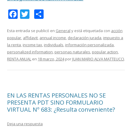
F
T
C
ac
w
o
e
itt
m
Esta entrada se publicó en
General
y está etiquetada con
acción
popular
,
affidavit
,
annual income
,
declaración jurada
,
impuesto a
b
er
p
la renta
,
income tax
,
individuals
,
información personalizada
,
o
ar
personalized information
,
personas naturales
,
popular action
,
o
ti
RENTA ANUAL
en
18 marzo, 2024
por
JUAN MARIO ALVA MATTEUCCI
.
k
r
EN LAS RENTAS PERSONALES NO SE
PRESENTA PDT SINO FORMULARIO
VIRTUAL Nº 683: ¿Resulta conveniente?
Deja una respuesta