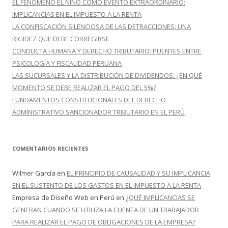
EL FENÓMENO EL NIÑO COMO EVENTO EXTRAORDINARIO:
:
IMPLICANCIAS EN EL IMPUESTO A LA RENTA
LA CONFISCACIÓN SILENCIOSA DE LAS DETRACCIONES: UNA
RIGIDEZ QUE DEBE CORREGIRSE
CONDUCTA HUMANA Y DERECHO TRIBUTARIO: PUENTES ENTRE
PSICOLOGÍA Y FISCALIDAD PERUANA
LAS SUCURSALES Y LA DISTRIBUCIÓN DE DIVIDENDOS: ¿EN QUÉ
MOMENTO SE DEBE REALIZAR EL PAGO DEL 5%?
FUNDAMENTOS CONSTITUCIONALES DEL DERECHO
ADMINISTRATIVO SANCIONADOR TRIBUTARIO EN EL PERÚ
COMENTARIOS RECIENTES
Wilmer García
en
EL PRINCIPIO DE CAUSALIDAD Y SU IMPLICANCIA
EN EL SUSTENTO DE LOS GASTOS EN EL IMPUESTO A LA RENTA
Empresa de Diseño Web en Perú
en
¿QUÉ IMPLICANCIAS SE
GENERAN CUANDO SE UTILIZA LA CUENTA DE UN TRABAJADOR
PARA REALIZAR EL PAGO DE OBLIGACIONES DE LA EMPRESA?