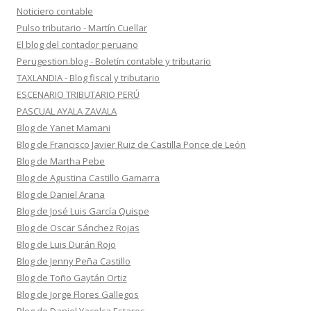
Noticiero contable
Pulso tributario - Martín Cuellar
El blog del contador peruano
Perugestion.blog - Boletín contable y tributario
TAXLANDIA - Blog fiscal y tributario
ESCENARIO TRIBUTARIO PERÚ
PASCUAL AYALA ZAVALA
Blog de Yanet Mamani
Blog de Francisco Javier Ruiz de Castilla Ponce de León
Blog de Martha Pebe
Blog de Agustina Castillo Gamarra
Blog de Daniel Arana
Blog de José Luis García Quispe
Blog de Oscar Sánchez Rojas
Blog de Luis Durán Rojo
Blog de Jenny Peña Castillo
Blog de Toño Gaytán Ortiz
Blog de Jorge Flores Gallegos