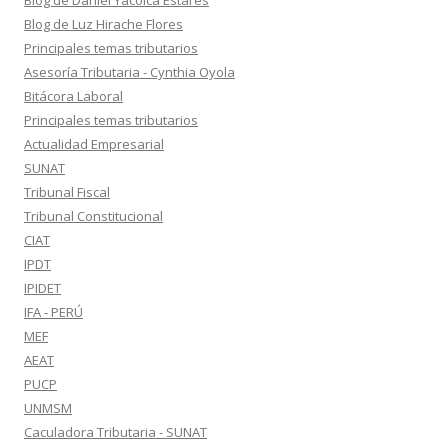
Blog de Daniel Yacolca Estares
Blog de Luz Hirache Flores
Principales temas tributarios
Asesoría Tributaria - Cynthia Oyola
Bitácora Laboral
Principales temas tributarios
Actualidad Empresarial
SUNAT
Tribunal Fiscal
Tribunal Constitucional
CIAT
IPDT
IPIDET
IFA - PERÚ
MEF
AEAT
PUCP
UNMSM
Caculadora Tributaria - SUNAT