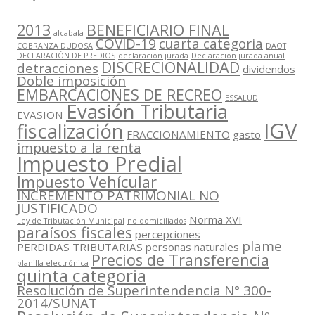
2013
BENEFICIARIO FINAL
alcabala
COVID-19
cuarta categoria
COBRANZA DUDOSA
DAOT
DECLARACIÓN DE PREDIOS
declaración jurada
Declaración jurada anual
DISCRECIONALIDAD
detracciones
dividendos
Doble imposición
EMBARCACIONES DE RECREO
ESSALUD
Evasión Tributaria
EVASION
IGV
fiscalización
FRACCIONAMIENTO
gasto
impuesto a la renta
Impuesto Predial
Impuesto Vehícular
INCREMENTO PATRIMONIAL NO
JUSTIFICADO
Norma XVI
Ley de Tributación Municipal
no domiciliados
paraísos fiscales
percepciones
plame
PERDIDAS TRIBUTARIAS
personas naturales
Precios de Transferencia
planilla electrónica
quinta categoria
Resolución de Superintendencia N° 300-
2014/SUNAT