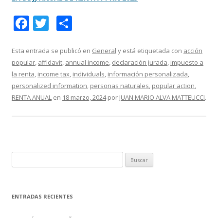
F
T
C
ac
w
o
e
itt
m
Esta entrada se publicó en
General
y está etiquetada con
acción
popular
,
affidavit
,
annual income
,
declaración jurada
,
impuesto a
b
er
p
la renta
,
income tax
,
individuals
,
información personalizada
,
o
ar
personalized information
,
personas naturales
,
popular action
,
o
ti
RENTA ANUAL
en
18 marzo, 2024
por
JUAN MARIO ALVA MATTEUCCI
.
k
r
B
u
s
c
ENTRADAS RECIENTES
a
r