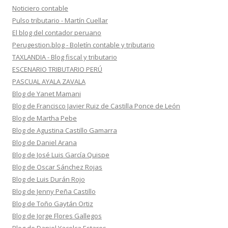
Noticiero contable
Pulso tributario - Martín Cuellar
El blog del contador peruano
Perugestion.blog - Boletín contable y tributario
TAXLANDIA - Blog fiscal y tributario
ESCENARIO TRIBUTARIO PERÚ
PASCUAL AYALA ZAVALA
Blog de Yanet Mamani
Blog de Francisco Javier Ruiz de Castilla Ponce de León
Blog de Martha Pebe
Blog de Agustina Castillo Gamarra
Blog de Daniel Arana
Blog de José Luis García Quispe
Blog de Oscar Sánchez Rojas
Blog de Luis Durán Rojo
Blog de Jenny Peña Castillo
Blog de Toño Gaytán Ortiz
Blog de Jorge Flores Gallegos