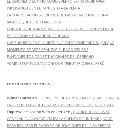
EL FENÓMENO EL NIÑO COMO EVENTO EXTRAORDINARIO:
:
IMPLICANCIAS EN EL IMPUESTO A LA RENTA
LA CONFISCACIÓN SILENCIOSA DE LAS DETRACCIONES: UNA
RIGIDEZ QUE DEBE CORREGIRSE
CONDUCTA HUMANA Y DERECHO TRIBUTARIO: PUENTES ENTRE
PSICOLOGÍA Y FISCALIDAD PERUANA
LAS SUCURSALES Y LA DISTRIBUCIÓN DE DIVIDENDOS: ¿EN QUÉ
MOMENTO SE DEBE REALIZAR EL PAGO DEL 5%?
FUNDAMENTOS CONSTITUCIONALES DEL DERECHO
ADMINISTRATIVO SANCIONADOR TRIBUTARIO EN EL PERÚ
COMENTARIOS RECIENTES
Wilmer García
en
EL PRINCIPIO DE CAUSALIDAD Y SU IMPLICANCIA
EN EL SUSTENTO DE LOS GASTOS EN EL IMPUESTO A LA RENTA
Empresa de Diseño Web en Perú
en
¿QUÉ IMPLICANCIAS SE
GENERAN CUANDO SE UTILIZA LA CUENTA DE UN TRABAJADOR
PARA REALIZAR EL PAGO DE OBLIGACIONES DE LA EMPRESA?