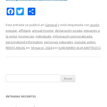
F
T
C
ac
w
o
e
itt
m
Esta entrada se publicó en
General
y está etiquetada con
acción
popular
,
affidavit
,
annual income
,
declaración jurada
,
impuesto a
b
er
p
la renta
,
income tax
,
individuals
,
información personalizada
,
o
ar
personalized information
,
personas naturales
,
popular action
,
o
ti
RENTA ANUAL
en
18 marzo, 2024
por
JUAN MARIO ALVA MATTEUCCI
.
k
r
B
u
s
c
ENTRADAS RECIENTES
a
r