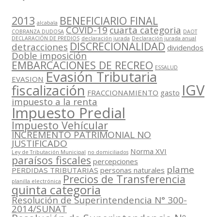
2013
BENEFICIARIO FINAL
alcabala
COVID-19
cuarta categoria
COBRANZA DUDOSA
DAOT
DECLARACIÓN DE PREDIOS
declaración jurada
Declaración jurada anual
DISCRECIONALIDAD
detracciones
dividendos
Doble imposición
EMBARCACIONES DE RECREO
ESSALUD
Evasión Tributaria
EVASION
IGV
fiscalización
FRACCIONAMIENTO
gasto
impuesto a la renta
Impuesto Predial
Impuesto Vehícular
INCREMENTO PATRIMONIAL NO
JUSTIFICADO
Norma XVI
Ley de Tributación Municipal
no domiciliados
paraísos fiscales
percepciones
plame
PERDIDAS TRIBUTARIAS
personas naturales
Precios de Transferencia
planilla electrónica
quinta categoria
Resolución de Superintendencia N° 300-
2014/SUNAT