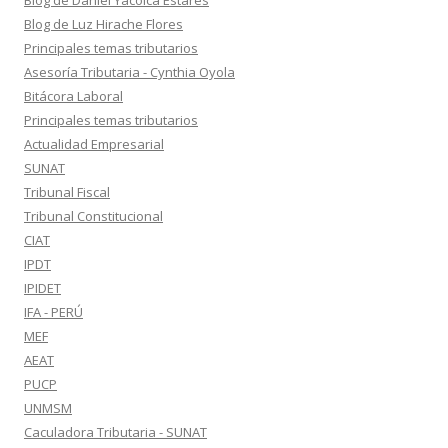
Blog de Daniel Yacolca Estares
Blog de Luz Hirache Flores
Principales temas tributarios
Asesoría Tributaria - Cynthia Oyola
Bitácora Laboral
Principales temas tributarios
Actualidad Empresarial
SUNAT
Tribunal Fiscal
Tribunal Constitucional
CIAT
IPDT
IPIDET
IFA - PERÚ
MEF
AEAT
PUCP
UNMSM
Caculadora Tributaria - SUNAT