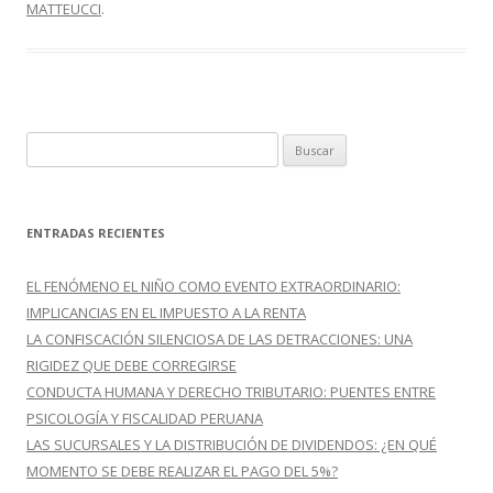
o
ar
MATTEUCCI
.
o
ti
k
r
B
u
s
c
ENTRADAS RECIENTES
a
r
EL FENÓMENO EL NIÑO COMO EVENTO EXTRAORDINARIO:
:
IMPLICANCIAS EN EL IMPUESTO A LA RENTA
LA CONFISCACIÓN SILENCIOSA DE LAS DETRACCIONES: UNA
RIGIDEZ QUE DEBE CORREGIRSE
CONDUCTA HUMANA Y DERECHO TRIBUTARIO: PUENTES ENTRE
PSICOLOGÍA Y FISCALIDAD PERUANA
LAS SUCURSALES Y LA DISTRIBUCIÓN DE DIVIDENDOS: ¿EN QUÉ
MOMENTO SE DEBE REALIZAR EL PAGO DEL 5%?