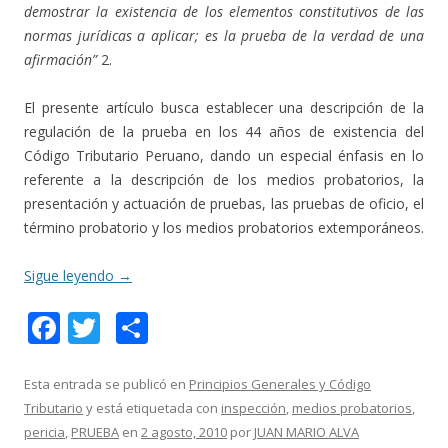
demostrar la existencia de los elementos constitutivos de las
normas jurídicas a aplicar; es la prueba de la verdad de una
afirmación”
2.
El presente artículo busca establecer una descripción de la
regulación de la prueba en los 44 años de existencia del
Código Tributario Peruano, dando un especial énfasis en lo
referente a la descripción de los medios probatorios, la
presentación y actuación de pruebas, las pruebas de oficio, el
término probatorio y los medios probatorios extemporáneos.
Sigue leyendo
→
F
T
C
ac
w
o
e
itt
m
Esta entrada se publicó en
Principios Generales y Código
Tributario
y está etiquetada con
inspección
,
medios probatorios
,
b
er
p
pericia
,
PRUEBA
en
2 agosto, 2010
por
JUAN MARIO ALVA