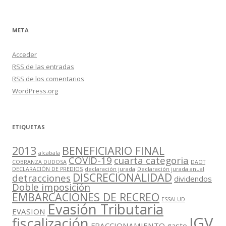
META
Acceder
RSS
de las entradas
RSS
de los comentarios
WordPress.org
ETIQUETAS
2013
BENEFICIARIO FINAL
alcabala
COVID-19
cuarta categoria
COBRANZA DUDOSA
DAOT
DECLARACIÓN DE PREDIOS
declaración jurada
Declaración jurada anual
DISCRECIONALIDAD
detracciones
dividendos
Doble imposición
EMBARCACIONES DE RECREO
ESSALUD
Evasión Tributaria
EVASION
IGV
fiscalización
FRACCIONAMIENTO
gasto