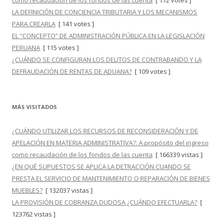
como recaudación de los fondos de las cuenta
[ 172 votes ]
LA DEFINICIÓN DE CONCIENCIA TRIBUTARIA Y LOS MECANISMOS
PARA CREARLA
[ 141 votes ]
EL “CONCEPTO” DE ADMINISTRACIÓN PÚBLICA EN LA LEGISLACIÓN
PERUANA
[ 115 votes ]
¿CUÁNDO SE CONFIGURAN LOS DELITOS DE CONTRABANDO Y LA
DEFRAUDACIÓN DE RENTAS DE ADUANA?
[ 109 votes ]
MÁS VISITADOS
¿CUÁNDO UTILIZAR LOS RECURSOS DE RECONSIDERACIÓN Y DE
APELACIÓN EN MATERIA ADMINISTRATIVA?: A propósito del ingreso
como recaudación de los fondos de las cuenta
[ 166339 vistas ]
¿EN QUÉ SUPUESTOS SE APLICA LA DETRACCIÓN CUANDO SE
PRESTA EL SERVICIO DE MANTENIMIENTO O REPARACIÓN DE BIENES
MUEBLES?
[ 132037 vistas ]
LA PROVISIÓN DE COBRANZA DUDOSA ¿CUÁNDO EFECTUARLA?
[
123762 vistas ]