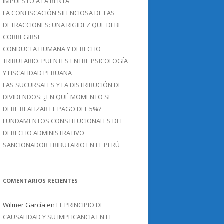
IMPUESTO A LA RENTA
LA CONFISCACIÓN SILENCIOSA DE LAS
DETRACCIONES: UNA RIGIDEZ QUE DEBE
CORREGIRSE
CONDUCTA HUMANA Y DERECHO
TRIBUTARIO: PUENTES ENTRE PSICOLOGÍA
Y FISCALIDAD PERUANA
LAS SUCURSALES Y LA DISTRIBUCIÓN DE
DIVIDENDOS: ¿EN QUÉ MOMENTO SE
DEBE REALIZAR EL PAGO DEL 5%?
FUNDAMENTOS CONSTITUCIONALES DEL
DERECHO ADMINISTRATIVO
SANCIONADOR TRIBUTARIO EN EL PERÚ
COMENTARIOS RECIENTES
Wilmer García
en
EL PRINCIPIO DE
CAUSALIDAD Y SU IMPLICANCIA EN EL