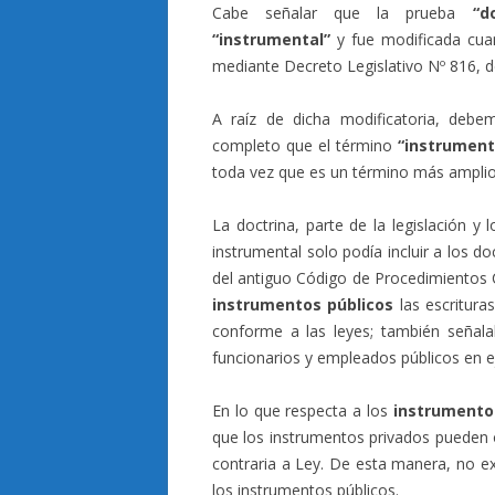
Cabe señalar que la prueba
“d
“instrumental”
y fue modificada cua
mediante Decreto Legislativo Nº 816, de
A raíz de dicha modificatoria, deb
completo que el término
“instrument
toda vez que es un término más amplio
La doctrina, parte de la legislación 
instrumental solo podía incluir a los 
del antiguo Código de Procedimientos C
instrumentos públicos
las escritur
conforme a las leyes; también señala
funcionarios y empleados públicos en ej
En lo que respecta a los
instrumento
que los instrumentos privados pueden o
contraria a Ley. De esta manera, no ex
los instrumentos públicos.