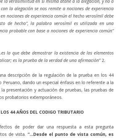
ue la verosimilitud en sí misma atañe a la alegación, y no a
 con la alegación se nos remite a nociones de experiencia
e en nociones de experiencia común el hecho verosímil debe
sto de hecho”, la palabra verosímil es utilizada en una
iencia probable con base a nociones de experiencia común”
…es la que debe demostrar la existencia de los elementos
aplicar; es la prueba de la verdad de una afirmación”
2.
una descripción de la regulación de la prueba en los 44
o Peruano, dando un especial énfasis en lo referente a la
 la presentación y actuación de pruebas, las pruebas de
dios probatorios extemporáneos.
 LOS 44 AÑOS DEL CODIGO TRIBUTARIO
ectos de poder dar una respuesta a esta pregunta
tos de vista.
“…Desde el punto de vista común, es