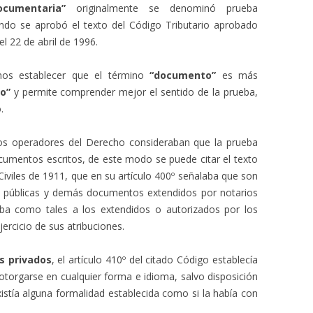
ocumentaria”
originalmente se denominó prueba
ndo se aprobó el texto del Código Tributario aprobado
l 22 de abril de 1996.
emos establecer que el término
“documento”
es más
o”
y permite comprender mejor el sentido de la prueba,
.
y los operadores del Derecho consideraban que la prueba
documentos escritos, de este modo se puede citar el texto
iviles de 1911, que en su artículo 400º señalaba que son
as públicas y demás documentos extendidos por notarios
ba como tales a los extendidos o autorizados por los
ercicio de sus atribuciones.
s privados
, el artículo 410º del citado Código establecía
torgarse en cualquier forma e idioma, salvo disposición
istía alguna formalidad establecida como si la había con