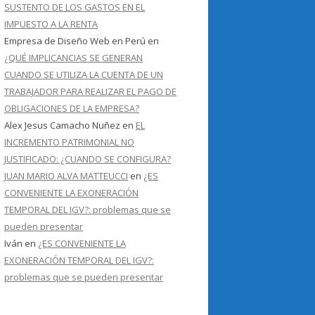
SUSTENTO DE LOS GASTOS EN EL
IMPUESTO A LA RENTA
Empresa de Diseño Web en Perú
en
¿QUÉ IMPLICANCIAS SE GENERAN
CUANDO SE UTILIZA LA CUENTA DE UN
TRABAJADOR PARA REALIZAR EL PAGO DE
OBLIGACIONES DE LA EMPRESA?
Alex Jesus Camacho Nuñez
en
EL
INCREMENTO PATRIMONIAL NO
JUSTIFICADO: ¿CUANDO SE CONFIGURA?
JUAN MARIO ALVA MATTEUCCI
en
¿ES
CONVENIENTE LA EXONERACIÓN
TEMPORAL DEL IGV?: problemas que se
pueden presentar
Iván
en
¿ES CONVENIENTE LA
EXONERACIÓN TEMPORAL DEL IGV?:
problemas que se pueden presentar