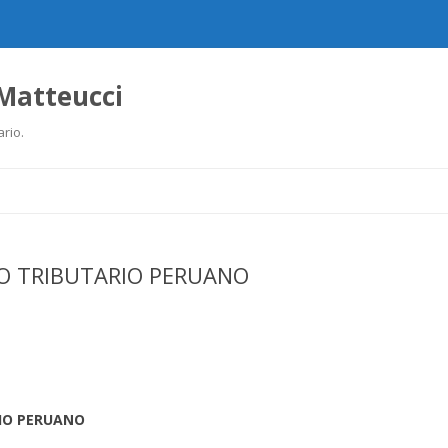
 Matteucci
ario.
Ir
al
contenido
GO TRIBUTARIO PERUANO
RIO PERUANO