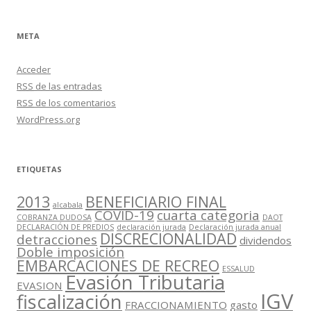
META
Acceder
RSS
de las entradas
RSS
de los comentarios
WordPress.org
ETIQUETAS
2013
BENEFICIARIO FINAL
alcabala
COVID-19
cuarta categoria
COBRANZA DUDOSA
DAOT
DECLARACIÓN DE PREDIOS
declaración jurada
Declaración jurada anual
DISCRECIONALIDAD
detracciones
dividendos
Doble imposición
EMBARCACIONES DE RECREO
ESSALUD
Evasión Tributaria
EVASION
IGV
fiscalización
FRACCIONAMIENTO
gasto