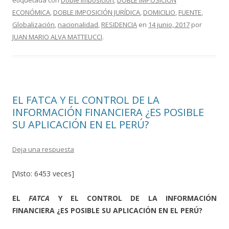
etiquetada con
Doble imposición
,
DOBLE IMPOSICIÓN
b
er
p
ECONÓMICA
,
DOBLE IMPOSICIÓN JURÍDICA
,
DOMICILIO
,
FUENTE
,
o
ar
Globalización
,
nacionalidad
,
RESIDENCIA
en
14 junio, 2017
por
o
ti
JUAN MARIO ALVA MATTEUCCI
.
k
r
EL FATCA Y EL CONTROL DE LA
INFORMACIÓN FINANCIERA ¿ES POSIBLE
SU APLICACIÓN EN EL PERÚ?
Deja una respuesta
[Visto: 6453 veces]
EL
FATCA
Y EL CONTROL DE LA INFORMACIÓN
FINANCIERA ¿ES POSIBLE SU APLICACIÓN EN EL PERÚ?