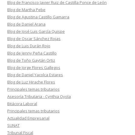
Blog de Francisco Javier Ruiz de Castilla Ponce de León
Blog de Martha Pebe
Blog de Agustina Castillo Gamarra
Blog de Daniel Arana
Blog de José Luis García Quispe
Blog de Oscar Sánchez Rojas
Blog de Luis Durán Rojo
Blog de Jenny Peña Castillo
Blog de Toño Gaytán Ortiz
Blog de Jorge Flores Gallegos
Blog de Daniel Yacolca Estares
Blog de Luz Hirache Flores
Principales temas tributarios
Asesoría Tributaria - Cynthia Oyola
Bitácora Laboral
Principales temas tributarios
Actualidad Empresarial
SUNAT
Tribunal Fiscal