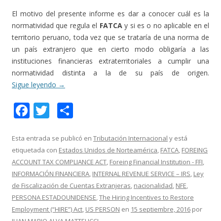
El motivo del presente informe es dar a conocer cuál es la
normatividad que regula el
FATCA
y si es o no aplicable en el
territorio peruano, toda vez que se trataría de una norma de
un país extranjero que en cierto modo obligaría a las
instituciones financieras extraterritoriales a cumplir una
normatividad distinta a la de su país de origen.
Sigue leyendo
→
F
T
C
ac
w
o
e
itt
m
Esta entrada se publicó en
Tributación Internacional
y está
etiquetada con
Estados Unidos de Norteamérica
,
FATCA
,
FOREING
b
er
p
ACCOUNT TAX COMPLIANCE ACT
,
Foreing Financial Institution - FFI
,
o
ar
INFORMACIÓN FINANCIERA
,
INTERNAL REVENUE SERVICE – IRS
,
Ley
o
ti
de Fiscalización de Cuentas Extranjeras
,
nacionalidad
,
NFE
,
PERSONA ESTADOUNIDENSE
,
The Hiring Incentives to Restore
k
r
Employment (“HIRE”) Act
,
US PERSON
en
15 septiembre, 2016
por