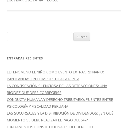
JUAN MARIO ALVA MATTEUCCI
.
B
u
s
c
ENTRADAS RECIENTES
a
r
EL FENÓMENO EL NIÑO COMO EVENTO EXTRAORDINARIO:
:
IMPLICANCIAS EN EL IMPUESTO A LA RENTA
LA CONFISCACIÓN SILENCIOSA DE LAS DETRACCIONES: UNA
RIGIDEZ QUE DEBE CORREGIRSE
CONDUCTA HUMANA Y DERECHO TRIBUTARIO: PUENTES ENTRE
PSICOLOGÍA Y FISCALIDAD PERUANA
LAS SUCURSALES Y LA DISTRIBUCIÓN DE DIVIDENDOS: ¿EN QUÉ
MOMENTO SE DEBE REALIZAR EL PAGO DEL 5%?
FUNDAMENTOS CONSTITUCIONALES DEL DERECHO