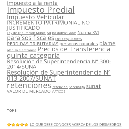
impuesto a la renta
Impuesto Predial
Impuesto Vehícular
INCREMENTO PATRIMONIAL NO
JUSTIFICADO
Norma XVI
Ley de Tributación Municipal
no domiciliados
paraísos fiscales
percepciones
plame
PERDIDAS TRIBUTARIAS
personas naturales
Precios de Transferencia
planilla electrónica
quinta categoria
Resolución de Superintendencia N° 300-
2014/SUNAT
Resolución de Superintendencia Nº
013-2007/SUNAT
retenciones
sunat
retención
Serenazgo
VALOR DE MERCADO
VIATICOS
TOP 5
LO QUE DEBE CONOCER ACERCA DE LOS DESMEDROS