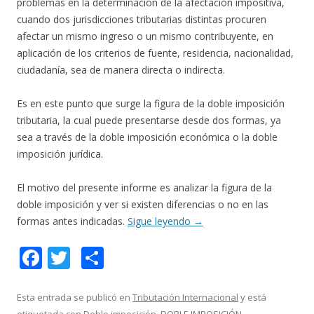
problemas en la determinación de la afectación impositiva,
cuando dos jurisdicciones tributarias distintas procuren
afectar un mismo ingreso o un mismo contribuyente, en
aplicación de los criterios de fuente, residencia, nacionalidad,
ciudadanía, sea de manera directa o indirecta.
Es en este punto que surge la figura de la doble imposición
tributaria, la cual puede presentarse desde dos formas, ya
sea a través de la doble imposición económica o la doble
imposición jurídica.
El motivo del presente informe es analizar la figura de la
doble imposición y ver si existen diferencias o no en las
formas antes indicadas.
Sigue leyendo
→
F
T
C
ac
w
o
e
itt
m
Esta entrada se publicó en
Tributación Internacional
y está