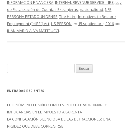
o
ar
INFORMACIÓN FINANCIERA
,
INTERNAL REVENUE SERVICE – IRS
,
Ley
o
ti
de Fiscalización de Cuentas Extranjeras
,
nacionalidad
,
NFE
,
PERSONA ESTADOUNIDENSE
,
The Hiring Incentives to Restore
k
r
Employment (“HIRE”) Act
,
US PERSON
en
15 septiembre, 2016
por
JUAN MARIO ALVA MATTEUCCI
.
B
u
s
c
ENTRADAS RECIENTES
a
r
EL FENÓMENO EL NIÑO COMO EVENTO EXTRAORDINARIO:
:
IMPLICANCIAS EN EL IMPUESTO A LA RENTA
LA CONFISCACIÓN SILENCIOSA DE LAS DETRACCIONES: UNA
RIGIDEZ QUE DEBE CORREGIRSE