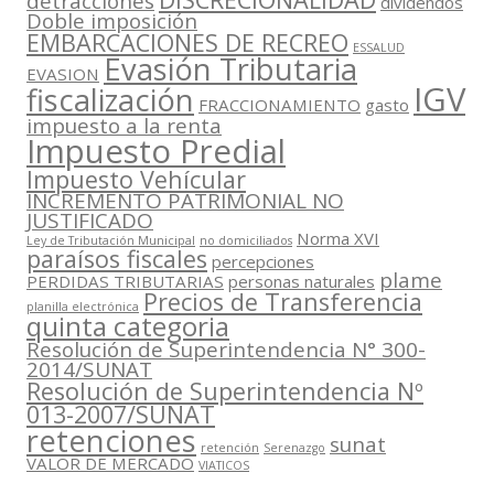
detracciones
dividendos
Doble imposición
EMBARCACIONES DE RECREO
ESSALUD
Evasión Tributaria
EVASION
IGV
fiscalización
FRACCIONAMIENTO
gasto
impuesto a la renta
Impuesto Predial
Impuesto Vehícular
INCREMENTO PATRIMONIAL NO
JUSTIFICADO
Norma XVI
Ley de Tributación Municipal
no domiciliados
paraísos fiscales
percepciones
plame
PERDIDAS TRIBUTARIAS
personas naturales
Precios de Transferencia
planilla electrónica
quinta categoria
Resolución de Superintendencia N° 300-
2014/SUNAT
Resolución de Superintendencia Nº
013-2007/SUNAT
retenciones
sunat
retención
Serenazgo
VALOR DE MERCADO
VIATICOS