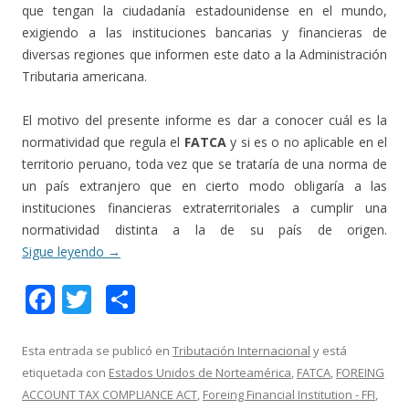
que tengan la ciudadanía estadounidense en el mundo,
exigiendo a las instituciones bancarias y financieras de
diversas regiones que informen este dato a la Administración
Tributaria americana.
El motivo del presente informe es dar a conocer cuál es la
normatividad que regula el
FATCA
y si es o no aplicable en el
territorio peruano, toda vez que se trataría de una norma de
un país extranjero que en cierto modo obligaría a las
instituciones financieras extraterritoriales a cumplir una
normatividad distinta a la de su país de origen.
Sigue leyendo
→
F
T
C
ac
w
o
e
itt
m
Esta entrada se publicó en
Tributación Internacional
y está
etiquetada con
Estados Unidos de Norteamérica
,
FATCA
,
FOREING
b
er
p
ACCOUNT TAX COMPLIANCE ACT
,
Foreing Financial Institution - FFI
,