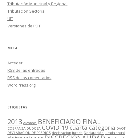
Tributación Municipal y Regional
Tributación Sectorial
UIT
Versiones de PDT
META
Acceder
RSS
de las entradas
RSS
de los comentarios
WordPress.org
ETIQUETAS
2013
BENEFICIARIO FINAL
alcabala
COVID-19
cuarta categoria
COBRANZA DUDOSA
DAOT
DECLARACIÓN DE PREDIOS
declaración jurada
Declaración jurada anual
DISCRECIONALIDAD