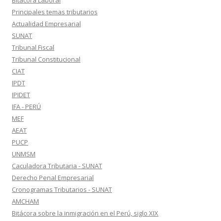
Bitácora Laboral
Principales temas tributarios
Actualidad Empresarial
SUNAT
Tribunal Fiscal
Tribunal Constitucional
CIAT
IPDT
IPIDET
IFA - PERÚ
MEF
AEAT
PUCP
UNMSM
Caculadora Tributaria - SUNAT
Derecho Penal Empresarial
Cronogramas Tributarios - SUNAT
AMCHAM
Bitácora sobre la inmigración en el Perú, siglo XIX