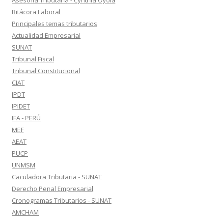
Asesoría Tributaria - Cynthia Oyola
Bitácora Laboral
Principales temas tributarios
Actualidad Empresarial
SUNAT
Tribunal Fiscal
Tribunal Constitucional
CIAT
IPDT
IPIDET
IFA - PERÚ
MEF
AEAT
PUCP
UNMSM
Caculadora Tributaria - SUNAT
Derecho Penal Empresarial
Cronogramas Tributarios - SUNAT
AMCHAM