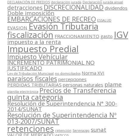
DECLARACIÓN DE PREDIOS
declaración jurada
Declaración jurada anual
DISCRECIONALIDAD
detracciones
dividendos
Doble imposición
EMBARCACIONES DE RECREO
ESSALUD
Evasión Tributaria
EVASION
IGV
fiscalización
FRACCIONAMIENTO
gasto
impuesto a la renta
Impuesto Predial
Impuesto Vehícular
INCREMENTO PATRIMONIAL NO
JUSTIFICADO
Norma XVI
Ley de Tributación Municipal
no domiciliados
paraísos fiscales
percepciones
plame
PERDIDAS TRIBUTARIAS
personas naturales
Precios de Transferencia
planilla electrónica
quinta categoria
Resolución de Superintendencia N° 300-
2014/SUNAT
Resolución de Superintendencia Nº
013-2007/SUNAT
retenciones
sunat
retención
Serenazgo
VALOR DE MERCADO
VIATICOS