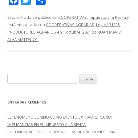
ac
w
o
e
itt
m
Esta entrada se publicó en
COOPERATIVAS
,
Impuesto a la Renta
y
está etiquetada con
COOPERATIVAS AGRARIAS
,
Ley N° 31335
,
b
er
p
PRODUCTORES AGRARIOS
en
1 octubre, 2021
por
JUAN MARIO
o
ar
ALVA MATTEUCCI
.
o
ti
k
r
B
u
s
c
ENTRADAS RECIENTES
a
r
EL FENÓMENO EL NIÑO COMO EVENTO EXTRAORDINARIO:
:
IMPLICANCIAS EN EL IMPUESTO A LA RENTA
LA CONFISCACIÓN SILENCIOSA DE LAS DETRACCIONES: UNA