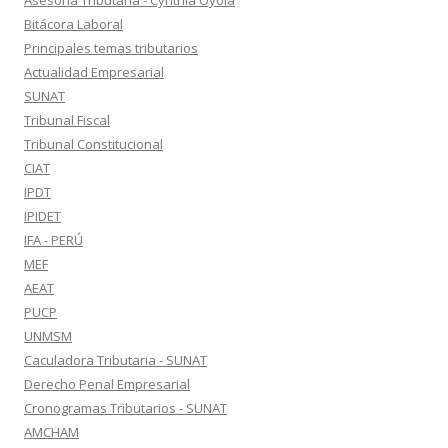
Asesoría Tributaria - Cynthia Oyola
Bitácora Laboral
Principales temas tributarios
Actualidad Empresarial
SUNAT
Tribunal Fiscal
Tribunal Constitucional
CIAT
IPDT
IPIDET
IFA - PERÚ
MEF
AEAT
PUCP
UNMSM
Caculadora Tributaria - SUNAT
Derecho Penal Empresarial
Cronogramas Tributarios - SUNAT
AMCHAM