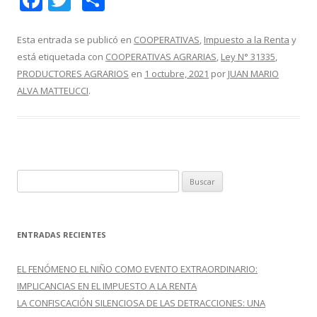
ac
w
o
e
itt
m
Esta entrada se publicó en
COOPERATIVAS
,
Impuesto a la Renta
y
está etiquetada con
COOPERATIVAS AGRARIAS
,
Ley N° 31335
,
b
er
p
PRODUCTORES AGRARIOS
en
1 octubre, 2021
por
JUAN MARIO
o
ar
ALVA MATTEUCCI
.
o
ti
k
r
B
u
s
c
ENTRADAS RECIENTES
a
r
EL FENÓMENO EL NIÑO COMO EVENTO EXTRAORDINARIO:
:
IMPLICANCIAS EN EL IMPUESTO A LA RENTA
LA CONFISCACIÓN SILENCIOSA DE LAS DETRACCIONES: UNA