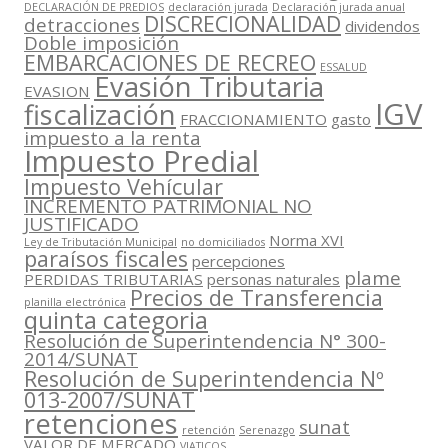
DECLARACIÓN DE PREDIOS
declaración jurada
Declaración jurada anual
DISCRECIONALIDAD
detracciones
dividendos
Doble imposición
EMBARCACIONES DE RECREO
ESSALUD
Evasión Tributaria
EVASION
IGV
fiscalización
FRACCIONAMIENTO
gasto
impuesto a la renta
Impuesto Predial
Impuesto Vehícular
INCREMENTO PATRIMONIAL NO
JUSTIFICADO
Norma XVI
Ley de Tributación Municipal
no domiciliados
paraísos fiscales
percepciones
plame
PERDIDAS TRIBUTARIAS
personas naturales
Precios de Transferencia
planilla electrónica
quinta categoria
Resolución de Superintendencia N° 300-
2014/SUNAT
Resolución de Superintendencia Nº
013-2007/SUNAT
retenciones
sunat
retención
Serenazgo
VALOR DE MERCADO
VIATICOS