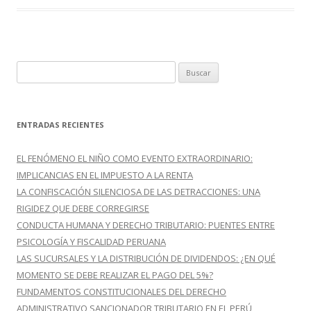
o
ti
k
r
B
u
s
c
ENTRADAS RECIENTES
a
r
EL FENÓMENO EL NIÑO COMO EVENTO EXTRAORDINARIO:
:
IMPLICANCIAS EN EL IMPUESTO A LA RENTA
LA CONFISCACIÓN SILENCIOSA DE LAS DETRACCIONES: UNA
RIGIDEZ QUE DEBE CORREGIRSE
CONDUCTA HUMANA Y DERECHO TRIBUTARIO: PUENTES ENTRE
PSICOLOGÍA Y FISCALIDAD PERUANA
LAS SUCURSALES Y LA DISTRIBUCIÓN DE DIVIDENDOS: ¿EN QUÉ
MOMENTO SE DEBE REALIZAR EL PAGO DEL 5%?
FUNDAMENTOS CONSTITUCIONALES DEL DERECHO
ADMINISTRATIVO SANCIONADOR TRIBUTARIO EN EL PERÚ