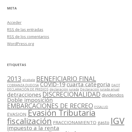
META
Acceder
RSS
de las entradas
RSS
de los comentarios
WordPress.org
ETIQUETAS
2013
BENEFICIARIO FINAL
alcabala
COVID-19
cuarta categoria
COBRANZA DUDOSA
DAOT
DECLARACIÓN DE PREDIOS
declaración jurada
Declaración jurada anual
DISCRECIONALIDAD
detracciones
dividendos
Doble imposición
EMBARCACIONES DE RECREO
ESSALUD
Evasión Tributaria
EVASION
IGV
fiscalización
FRACCIONAMIENTO
gasto
impuesto a la renta