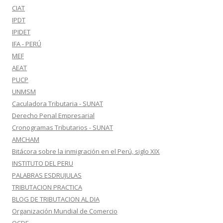
CIAT
IPDT
IPIDET
IFA - PERÚ
MEF
AEAT
PUCP
UNMSM
Caculadora Tributaria - SUNAT
Derecho Penal Empresarial
Cronogramas Tributarios - SUNAT
AMCHAM
Bitácora sobre la inmigración en el Perú, siglo XIX
INSTITUTO DEL PERU
PALABRAS ESDRUJULAS
TRIBUTACION PRACTICA
BLOG DE TRIBUTACION AL DIA
Organización Mundial de Comercio