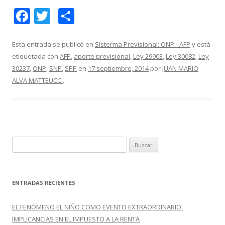
F
T
C
ac
w
o
e
itt
m
Esta entrada se publicó en
Sisterma Previsional: ONP - AFP
y está
etiquetada con
AFP
,
aporte previsional
,
Ley 29903
,
Ley 30082
,
Ley
b
er
p
30237
,
ONP
,
SNP
,
SPP
en
17 septiembre, 2014
por
JUAN MARIO
o
ar
ALVA MATTEUCCI
.
o
ti
k
r
B
u
s
c
ENTRADAS RECIENTES
a
r
EL FENÓMENO EL NIÑO COMO EVENTO EXTRAORDINARIO:
:
IMPLICANCIAS EN EL IMPUESTO A LA RENTA