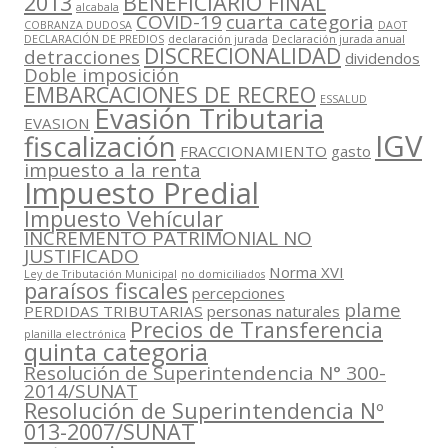
2013
BENEFICIARIO FINAL
alcabala
COVID-19
cuarta categoria
COBRANZA DUDOSA
DAOT
DECLARACIÓN DE PREDIOS
declaración jurada
Declaración jurada anual
DISCRECIONALIDAD
detracciones
dividendos
Doble imposición
EMBARCACIONES DE RECREO
ESSALUD
Evasión Tributaria
EVASION
IGV
fiscalización
FRACCIONAMIENTO
gasto
impuesto a la renta
Impuesto Predial
Impuesto Vehícular
INCREMENTO PATRIMONIAL NO
JUSTIFICADO
Norma XVI
Ley de Tributación Municipal
no domiciliados
paraísos fiscales
percepciones
plame
PERDIDAS TRIBUTARIAS
personas naturales
Precios de Transferencia
planilla electrónica
quinta categoria
Resolución de Superintendencia N° 300-
2014/SUNAT
Resolución de Superintendencia Nº
013-2007/SUNAT