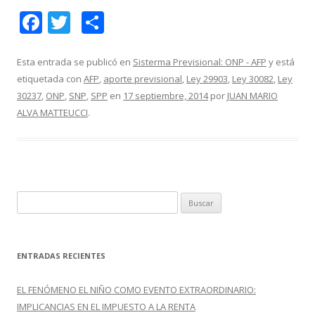
F
T
C
ac
w
o
e
itt
m
Esta entrada se publicó en
Sisterma Previsional: ONP - AFP
y está
etiquetada con
AFP
,
aporte previsional
,
Ley 29903
,
Ley 30082
,
Ley
b
er
p
30237
,
ONP
,
SNP
,
SPP
en
17 septiembre, 2014
por
JUAN MARIO
o
ar
ALVA MATTEUCCI
.
o
ti
k
r
B
u
s
c
ENTRADAS RECIENTES
a
r
EL FENÓMENO EL NIÑO COMO EVENTO EXTRAORDINARIO:
:
IMPLICANCIAS EN EL IMPUESTO A LA RENTA