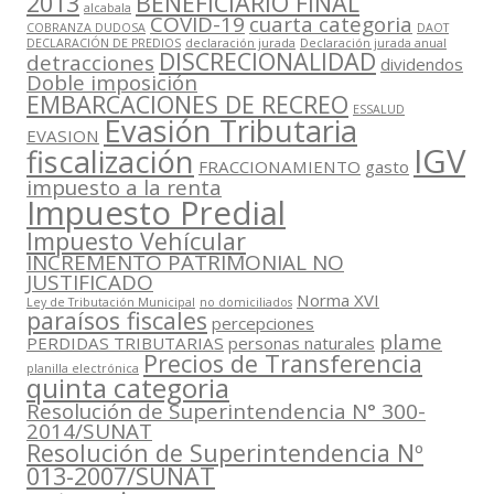
2013
BENEFICIARIO FINAL
alcabala
COVID-19
cuarta categoria
COBRANZA DUDOSA
DAOT
DECLARACIÓN DE PREDIOS
declaración jurada
Declaración jurada anual
DISCRECIONALIDAD
detracciones
dividendos
Doble imposición
EMBARCACIONES DE RECREO
ESSALUD
Evasión Tributaria
EVASION
IGV
fiscalización
FRACCIONAMIENTO
gasto
impuesto a la renta
Impuesto Predial
Impuesto Vehícular
INCREMENTO PATRIMONIAL NO
JUSTIFICADO
Norma XVI
Ley de Tributación Municipal
no domiciliados
paraísos fiscales
percepciones
plame
PERDIDAS TRIBUTARIAS
personas naturales
Precios de Transferencia
planilla electrónica
quinta categoria
Resolución de Superintendencia N° 300-
2014/SUNAT
Resolución de Superintendencia Nº
013-2007/SUNAT