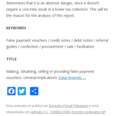
determines that it is an abstract danger, since it doesn’t
require a concrete result in a lower tax collection. This will be
the reason for the analysis of this report.
KEYWORDS
False payment vouchers / credit notes / debit notes / referral
guides / confection / procurement / sale / facilitation
TITLE
Making, obtaining, selling or providing false payment
vouchers: criminal implications
Sigue leyendo
→
F
T
C
ac
w
o
e
itt
m
Esta entrada se publicó en
Derecho Penal Tributario
y está
etiquetada con
artículo 5-C
,
CONFECCIÓN
,
Decreto Legislativo N°
b
er
p