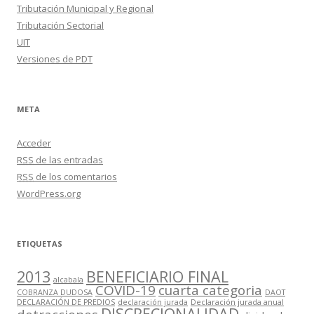
Tributación Municipal y Regional
Tributación Sectorial
UIT
Versiones de PDT
META
Acceder
RSS
de las entradas
RSS
de los comentarios
WordPress.org
ETIQUETAS
2013
BENEFICIARIO FINAL
alcabala
COVID-19
cuarta categoria
COBRANZA DUDOSA
DAOT
DECLARACIÓN DE PREDIOS
declaración jurada
Declaración jurada anual
DISCRECIONALIDAD