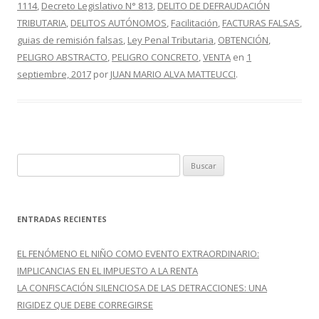
1114
,
Decreto Legislativo N° 813
,
DELITO DE DEFRAUDACIÓN
o
ar
TRIBUTARIA
,
DELITOS AUTÓNOMOS
,
Facilitación
,
FACTURAS FALSAS
,
o
ti
guias de remisión falsas
,
Ley Penal Tributaria
,
OBTENCIÓN
,
PELIGRO ABSTRACTO
,
PELIGRO CONCRETO
,
VENTA
en
1
k
r
septiembre, 2017
por
JUAN MARIO ALVA MATTEUCCI
.
B
u
s
c
ENTRADAS RECIENTES
a
r
EL FENÓMENO EL NIÑO COMO EVENTO EXTRAORDINARIO:
:
IMPLICANCIAS EN EL IMPUESTO A LA RENTA
LA CONFISCACIÓN SILENCIOSA DE LAS DETRACCIONES: UNA
RIGIDEZ QUE DEBE CORREGIRSE