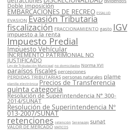
detracciones
dividendos
Doble imposición
EMBARCACIONES DE RECREO
ESSALUD
Evasión Tributaria
EVASION
IGV
fiscalización
FRACCIONAMIENTO
gasto
impuesto a la renta
Impuesto Predial
Impuesto Vehícular
INCREMENTO PATRIMONIAL NO
JUSTIFICADO
Norma XVI
Ley de Tributación Municipal
no domiciliados
paraísos fiscales
percepciones
plame
PERDIDAS TRIBUTARIAS
personas naturales
Precios de Transferencia
planilla electrónica
quinta categoria
Resolución de Superintendencia N° 300-
2014/SUNAT
Resolución de Superintendencia Nº
013-2007/SUNAT
retenciones
sunat
retención
Serenazgo
VALOR DE MERCADO
VIATICOS