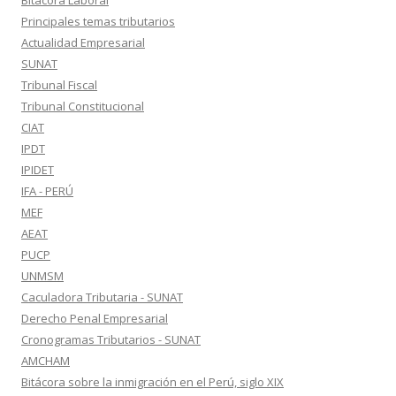
Bitácora Laboral
Principales temas tributarios
Actualidad Empresarial
SUNAT
Tribunal Fiscal
Tribunal Constitucional
CIAT
IPDT
IPIDET
IFA - PERÚ
MEF
AEAT
PUCP
UNMSM
Caculadora Tributaria - SUNAT
Derecho Penal Empresarial
Cronogramas Tributarios - SUNAT
AMCHAM
Bitácora sobre la inmigración en el Perú, siglo XIX