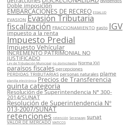
detracciones
dividendos
Doble imposición
EMBARCACIONES DE RECREO
ESSALUD
Evasión Tributaria
EVASION
IGV
fiscalización
FRACCIONAMIENTO
gasto
impuesto a la renta
Impuesto Predial
Impuesto Vehícular
INCREMENTO PATRIMONIAL NO
JUSTIFICADO
Norma XVI
Ley de Tributación Municipal
no domiciliados
paraísos fiscales
percepciones
plame
PERDIDAS TRIBUTARIAS
personas naturales
Precios de Transferencia
planilla electrónica
quinta categoria
Resolución de Superintendencia N° 300-
2014/SUNAT
Resolución de Superintendencia Nº
013-2007/SUNAT
retenciones
sunat
retención
Serenazgo
VALOR DE MERCADO
VIATICOS