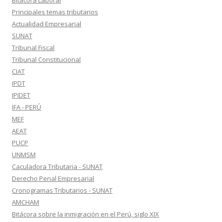
Bitácora Laboral
Principales temas tributarios
Actualidad Empresarial
SUNAT
Tribunal Fiscal
Tribunal Constitucional
CIAT
IPDT
IPIDET
IFA - PERÚ
MEF
AEAT
PUCP
UNMSM
Caculadora Tributaria - SUNAT
Derecho Penal Empresarial
Cronogramas Tributarios - SUNAT
AMCHAM
Bitácora sobre la inmigración en el Perú, siglo XIX