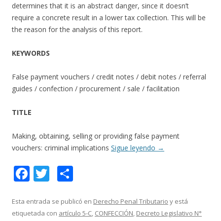
determines that it is an abstract danger, since it doesn’t
require a concrete result in a lower tax collection. This will be
the reason for the analysis of this report.
KEYWORDS
False payment vouchers / credit notes / debit notes / referral
guides / confection / procurement / sale / facilitation
TITLE
Making, obtaining, selling or providing false payment
vouchers: criminal implications
Sigue leyendo
→
F
T
C
ac
w
o
e
itt
m
Esta entrada se publicó en
Derecho Penal Tributario
y está
etiquetada con
artículo 5-C
,
CONFECCIÓN
,
Decreto Legislativo N°
b
er
p