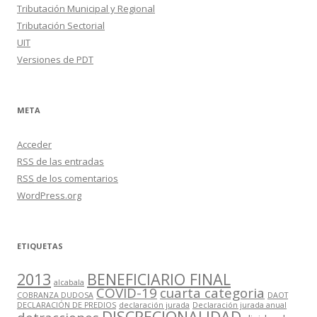
Tributación Municipal y Regional
Tributación Sectorial
UIT
Versiones de PDT
META
Acceder
RSS
de las entradas
RSS
de los comentarios
WordPress.org
ETIQUETAS
2013
BENEFICIARIO FINAL
alcabala
COVID-19
cuarta categoria
COBRANZA DUDOSA
DAOT
DECLARACIÓN DE PREDIOS
declaración jurada
Declaración jurada anual
DISCRECIONALIDAD