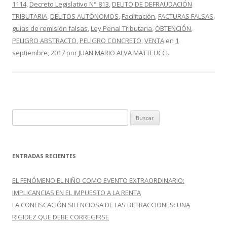
1114
,
Decreto Legislativo N° 813
,
DELITO DE DEFRAUDACIÓN
o
ar
TRIBUTARIA
,
DELITOS AUTÓNOMOS
,
Facilitación
,
FACTURAS FALSAS
,
o
ti
guias de remisión falsas
,
Ley Penal Tributaria
,
OBTENCIÓN
,
PELIGRO ABSTRACTO
,
PELIGRO CONCRETO
,
VENTA
en
1
k
r
septiembre, 2017
por
JUAN MARIO ALVA MATTEUCCI
.
B
u
s
c
ENTRADAS RECIENTES
a
r
EL FENÓMENO EL NIÑO COMO EVENTO EXTRAORDINARIO:
:
IMPLICANCIAS EN EL IMPUESTO A LA RENTA
LA CONFISCACIÓN SILENCIOSA DE LAS DETRACCIONES: UNA
RIGIDEZ QUE DEBE CORREGIRSE