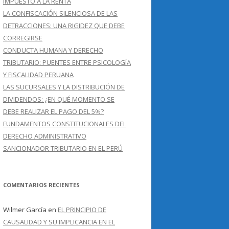
IMPUESTO A LA RENTA
LA CONFISCACIÓN SILENCIOSA DE LAS
DETRACCIONES: UNA RIGIDEZ QUE DEBE
CORREGIRSE
CONDUCTA HUMANA Y DERECHO
TRIBUTARIO: PUENTES ENTRE PSICOLOGÍA
Y FISCALIDAD PERUANA
LAS SUCURSALES Y LA DISTRIBUCIÓN DE
DIVIDENDOS: ¿EN QUÉ MOMENTO SE
DEBE REALIZAR EL PAGO DEL 5%?
FUNDAMENTOS CONSTITUCIONALES DEL
DERECHO ADMINISTRATIVO
SANCIONADOR TRIBUTARIO EN EL PERÚ
COMENTARIOS RECIENTES
Wilmer García
en
EL PRINCIPIO DE
CAUSALIDAD Y SU IMPLICANCIA EN EL