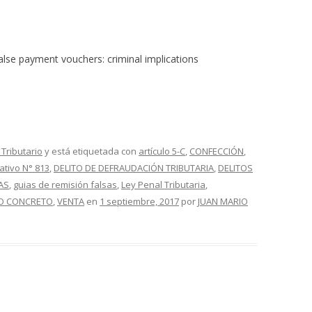
false payment vouchers: criminal implications
Tributario
y está etiquetada con
artículo 5-C
,
CONFECCIÓN
,
ativo N° 813
,
DELITO DE DEFRAUDACIÓN TRIBUTARIA
,
DELITOS
AS
,
guias de remisión falsas
,
Ley Penal Tributaria
,
O CONCRETO
,
VENTA
en
1 septiembre, 2017
por
JUAN MARIO