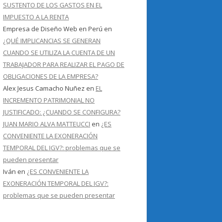
SUSTENTO DE LOS GASTOS EN EL
IMPUESTO A LA RENTA
Empresa de Diseño Web en Perú
en
¿QUÉ IMPLICANCIAS SE GENERAN
CUANDO SE UTILIZA LA CUENTA DE UN
TRABAJADOR PARA REALIZAR EL PAGO DE
OBLIGACIONES DE LA EMPRESA?
Alex Jesus Camacho Nuñez
en
EL
INCREMENTO PATRIMONIAL NO
JUSTIFICADO: ¿CUANDO SE CONFIGURA?
JUAN MARIO ALVA MATTEUCCI
en
¿ES
CONVENIENTE LA EXONERACIÓN
TEMPORAL DEL IGV?: problemas que se
pueden presentar
Iván
en
¿ES CONVENIENTE LA
EXONERACIÓN TEMPORAL DEL IGV?:
problemas que se pueden presentar