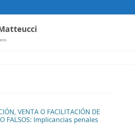
 Matteucci
ario.
Ir
al
contenido
IÓN, VENTA O FACILITACIÓN DE
FALSOS: Implicancias penales