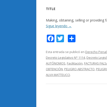
TITLE
Making, obtaining, selling or providing 
Sigue leyendo
→
F
T
C
ac
w
o
e
itt
m
Esta entrada se publicó en
Derecho Penal 
Decreto Legislativo N° 1114
,
Decreto Legisl
b
er
p
AUTÓNOMOS
,
Facilitación
,
FACTURAS FALS
o
ar
OBTENCIÓN
,
PELIGRO ABSTRACTO
,
PELIGR
o
ti
ALVA MATTEUCCI
.
k
r