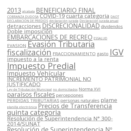
2013
BENEFICIARIO FINAL
alcabala
COVID-19
cuarta categoria
COBRANZA DUDOSA
DAOT
DECLARACIÓN DE PREDIOS
declaración jurada
Declaración jurada anual
DISCRECIONALIDAD
detracciones
dividendos
Doble imposición
EMBARCACIONES DE RECREO
ESSALUD
Evasión Tributaria
EVASION
IGV
fiscalización
FRACCIONAMIENTO
gasto
impuesto a la renta
Impuesto Predial
Impuesto Vehícular
INCREMENTO PATRIMONIAL NO
JUSTIFICADO
Norma XVI
Ley de Tributación Municipal
no domiciliados
paraísos fiscales
percepciones
plame
PERDIDAS TRIBUTARIAS
personas naturales
Precios de Transferencia
planilla electrónica
quinta categoria
Resolución de Superintendencia N° 300-
2014/SUNAT
Resolución de Superintendencia Nº