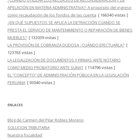
¿CUÁNDO UTILIZAR LOS RECURSOS DE RECONSIDERACIÓN Y DE
APELACIÓN EN MATERIA ADMINISTRATIVA?: A propósito del ingreso
como recaudación de los fondos de las cuenta
[ 166340 vistas ]
¿EN QUÉ SUPUESTOS SE APLICA LA DETRACCIÓN CUANDO SE
PRESTA EL SERVICIO DE MANTENIMIENTO O REPARACIÓN DE BIENES
MUEBLES?
[ 132039 vistas ]
LA PROVISIÓN DE COBRANZA DUDOSA ¿CUÁNDO EFECTUARLA?
[
123763 vistas ]
LA LEGALIZACIÓN DE DOCUMENTOS Y FIRMAS ANTE NOTARIO
COMO MEDIO PROBATORIO ANTE SUNAT
[ 114796 vistas ]
EL “CONCEPTO” DE ADMINISTRACIÓN PÚBLICA EN LA LEGISLACIÓN
PERUANA
[ 93040 vistas ]
ENLACES
Blog de Carmen del Pilar Robles Moreno
SOLUCION TRIBUTARIA
Nuestra fiscalidad