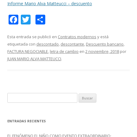
Informe Mario Alva Matteucci – descuento
F
T
C
ac
w
o
e
itt
m
Esta entrada se publicó en
Contratos modernos
y está
etiquetada con
descontado
,
descontante
,
Descuento bancario
,
b
er
p
FACTURA NEGOCIABLE
,
letra de cambio
en
2 noviembre, 2018
por
o
ar
JUAN MARIO ALVA MATTEUCCI
.
o
ti
k
r
B
u
s
c
ENTRADAS RECIENTES
a
r
EL FENÓMENO EL NIÑO COMO EVENTO EXTRAORDINARIO: