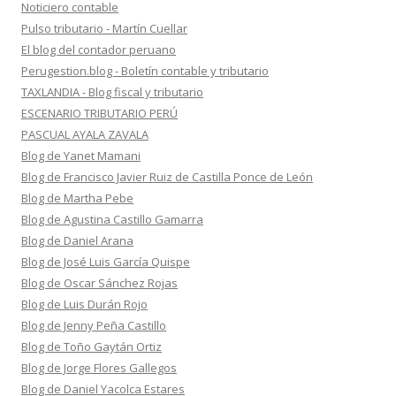
Noticiero contable
Pulso tributario - Martín Cuellar
El blog del contador peruano
Perugestion.blog - Boletín contable y tributario
TAXLANDIA - Blog fiscal y tributario
ESCENARIO TRIBUTARIO PERÚ
PASCUAL AYALA ZAVALA
Blog de Yanet Mamani
Blog de Francisco Javier Ruiz de Castilla Ponce de León
Blog de Martha Pebe
Blog de Agustina Castillo Gamarra
Blog de Daniel Arana
Blog de José Luis García Quispe
Blog de Oscar Sánchez Rojas
Blog de Luis Durán Rojo
Blog de Jenny Peña Castillo
Blog de Toño Gaytán Ortiz
Blog de Jorge Flores Gallegos
Blog de Daniel Yacolca Estares