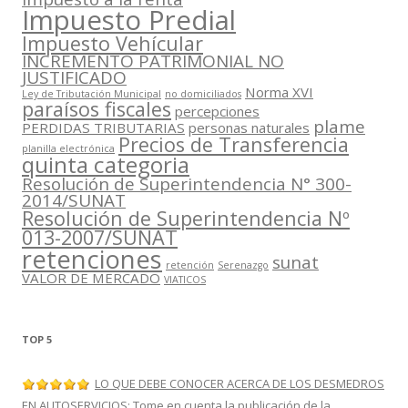
Impuesto Predial
Impuesto Vehícular
INCREMENTO PATRIMONIAL NO
JUSTIFICADO
Norma XVI
Ley de Tributación Municipal
no domiciliados
paraísos fiscales
percepciones
plame
PERDIDAS TRIBUTARIAS
personas naturales
Precios de Transferencia
planilla electrónica
quinta categoria
Resolución de Superintendencia N° 300-
2014/SUNAT
Resolución de Superintendencia Nº
013-2007/SUNAT
retenciones
sunat
retención
Serenazgo
VALOR DE MERCADO
VIATICOS
TOP 5
LO QUE DEBE CONOCER ACERCA DE LOS DESMEDROS
EN AUTOSERVICIOS: Tome en cuenta la publicación de la