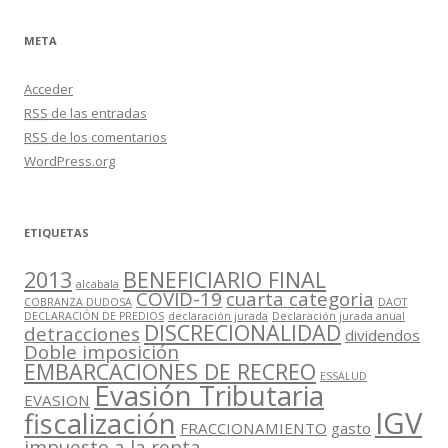
META
Acceder
RSS
de las entradas
RSS
de los comentarios
WordPress.org
ETIQUETAS
2013
BENEFICIARIO FINAL
alcabala
COVID-19
cuarta categoria
COBRANZA DUDOSA
DAOT
DECLARACIÓN DE PREDIOS
declaración jurada
Declaración jurada anual
DISCRECIONALIDAD
detracciones
dividendos
Doble imposición
EMBARCACIONES DE RECREO
ESSALUD
Evasión Tributaria
EVASION
IGV
fiscalización
FRACCIONAMIENTO
gasto
impuesto a la renta