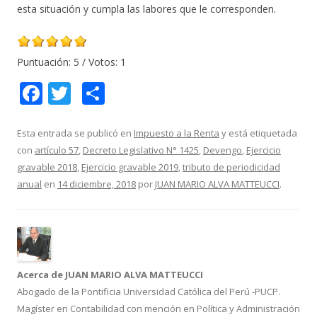
esta situación y cumpla las labores que le corresponden.
Puntuación:
5
/ Votos:
1
F
T
C
ac
w
o
e
itt
m
Esta entrada se publicó en
Impuesto a la Renta
y está etiquetada
con
artículo 57
,
Decreto Legislativo N° 1425
,
Devengo
,
Ejercicio
b
er
p
gravable 2018
,
Ejercicio gravable 2019
,
tributo de periodicidad
o
ar
anual
en
14 diciembre, 2018
por
JUAN MARIO ALVA MATTEUCCI
.
o
ti
k
r
Acerca de JUAN MARIO ALVA MATTEUCCI
Abogado de la Pontificia Universidad Católica del Perú -PUCP.
Magíster en Contabilidad con mención en Política y Administración