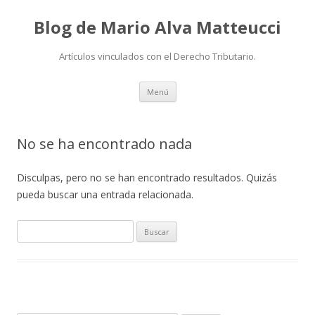
Blog de Mario Alva Matteucci
Artículos vinculados con el Derecho Tributario.
Ir
Menú
al
contenido
No se ha encontrado nada
Disculpas, pero no se han encontrado resultados. Quizás
pueda buscar una entrada relacionada.
B
u
s
c
a
r