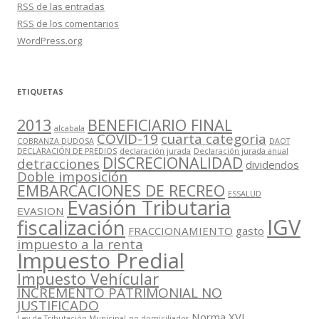
RSS
de las entradas
RSS
de los comentarios
WordPress.org
ETIQUETAS
2013
BENEFICIARIO FINAL
alcabala
COVID-19
cuarta categoria
COBRANZA DUDOSA
DAOT
DECLARACIÓN DE PREDIOS
declaración jurada
Declaración jurada anual
DISCRECIONALIDAD
detracciones
dividendos
Doble imposición
EMBARCACIONES DE RECREO
ESSALUD
Evasión Tributaria
EVASION
IGV
fiscalización
FRACCIONAMIENTO
gasto
impuesto a la renta
Impuesto Predial
Impuesto Vehícular
INCREMENTO PATRIMONIAL NO
JUSTIFICADO
Norma XVI
Ley de Tributación Municipal
no domiciliados