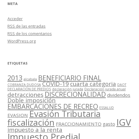
META
Acceder
RSS
de las entradas
RSS
de los comentarios
WordPress.org
ETIQUETAS
2013
BENEFICIARIO FINAL
alcabala
COVID-19
cuarta categoria
COBRANZA DUDOSA
DAOT
DECLARACIÓN DE PREDIOS
declaración jurada
Declaración jurada anual
DISCRECIONALIDAD
detracciones
dividendos
Doble imposición
EMBARCACIONES DE RECREO
ESSALUD
Evasión Tributaria
EVASION
IGV
fiscalización
FRACCIONAMIENTO
gasto
impuesto a la renta
Impuesto Predial