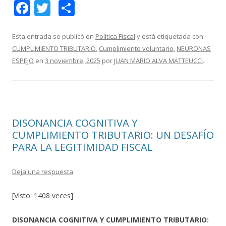
F
T
C
ac
w
o
e
itt
m
Esta entrada se publicó en
Política Fiscal
y está etiquetada con
CUMPLIMIENTO TRIBUTARIO
,
Cumplimiento voluntario
,
NEURONAS
b
er
p
ESPEJO
en
3 noviembre, 2025
por
JUAN MARIO ALVA MATTEUCCI
.
o
ar
o
ti
k
r
DISONANCIA COGNITIVA Y
CUMPLIMIENTO TRIBUTARIO: UN DESAFÍO
PARA LA LEGITIMIDAD FISCAL
Deja una respuesta
[Visto: 1408 veces]
DISONANCIA COGNITIVA Y CUMPLIMIENTO TRIBUTARIO: