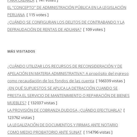
PARA CREARLA
[ 141 votes ]
EL “CONCEPTO” DE ADMINISTRACIÓN PÚBLICA EN LA LEGISLACIÓN
PERUANA
[ 115 votes ]
¿CUÁNDO SE CONFIGURAN LOS DELITOS DE CONTRABANDO Y LA
DEFRAUDACIÓN DE RENTAS DE ADUANA?
[ 109 votes ]
MÁS VISITADOS
¿CUÁNDO UTILIZAR LOS RECURSOS DE RECONSIDERACIÓN Y DE
APELACIÓN EN MATERIA ADMINISTRATIVA?: A propósito del ingreso
como recaudación de los fondos de las cuenta
[ 166339 vistas ]
¿EN QUÉ SUPUESTOS SE APLICA LA DETRACCIÓN CUANDO SE
PRESTA EL SERVICIO DE MANTENIMIENTO O REPARACIÓN DE BIENES
MUEBLES?
[ 132037 vistas ]
LA PROVISIÓN DE COBRANZA DUDOSA ¿CUÁNDO EFECTUARLA?
[
123762 vistas ]
LA LEGALIZACIÓN DE DOCUMENTOS Y FIRMAS ANTE NOTARIO
COMO MEDIO PROBATORIO ANTE SUNAT
[ 114796 vistas ]