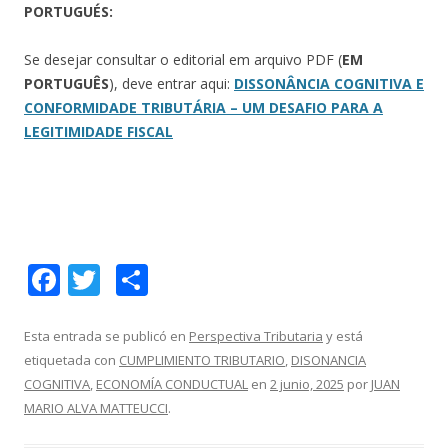
PORTUGUÉS:
Se desejar consultar o editorial em arquivo PDF (
EM
PORTUGUÊS
), deve entrar aqui:
DISSONÂNCIA COGNITIVA E
CONFORMIDADE TRIBUTÁRIA – UM DESAFIO PARA A
LEGITIMIDADE FISCAL
F
T
C
ac
w
o
e
itt
m
Esta entrada se publicó en
Perspectiva Tributaria
y está
etiquetada con
CUMPLIMIENTO TRIBUTARIO
,
DISONANCIA
b
er
p
COGNITIVA
,
ECONOMÍA CONDUCTUAL
en
2 junio, 2025
por
JUAN
o
ar
MARIO ALVA MATTEUCCI
.
o
ti